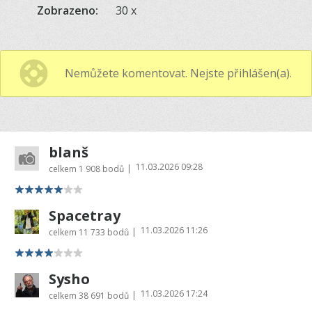
Zobrazeno:
30 x
Nemůžete komentovat. Nejste přihlášen(a).
blanš
11.03.2026 09:28
|
celkem
1 908 bodů
Spacetray
11.03.2026 11:26
|
celkem
11 733 bodů
Sysho
11.03.2026 17:24
|
celkem
38 691 bodů