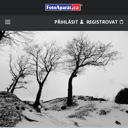
Přihlásit se
PŘIHLÁSIT
REGISTROVAT
Zapamatovat
Zapomněli jste heslo?
Měli jste účet na starém webu?