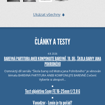
Ukázat všechny
ČLÁNKY A TESTY
4.8.2026
BAREVNÁ PARTITURA ANEB KOMPONUJTE BAREVNĚ, 18. DÍL, ŠKOLA BARVY JANA
POHRIBNÉHO
Osmnáctý díl seriálu "Škola barvy od Mistra Jana Pohribného" je věnován
tématu BAREVNÁ PARTITURA ANEB KOMPONUJTE BAREVNĚ.Cvičení:
Vyberte si alespoň…
Test objektivu Sony FE 16-25mm f/2.8 G
Vanadzor - Lenin je tu pořád?