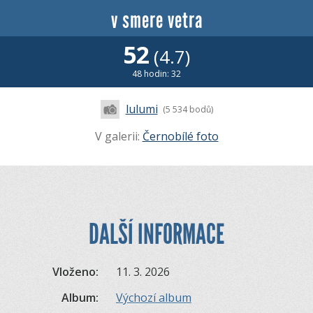
v smere vetra
52
(4.7)
48 hodin: 32
lulumi
(5 534 bodů)
V galerii:
Černobílé foto
DALŠÍ INFORMACE
Vloženo:
11. 3. 2026
Album:
Výchozí album