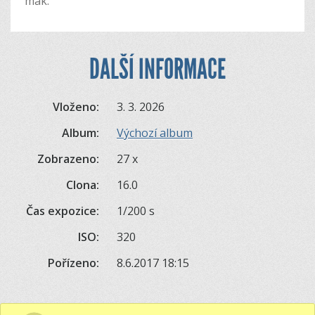
mák.
DALŠÍ INFORMACE
Vloženo:
3. 3. 2026
Album:
Výchozí album
Zobrazeno:
27 x
Clona:
16.0
Čas expozice:
1/200 s
ISO:
320
Pořízeno:
8.6.2017 18:15