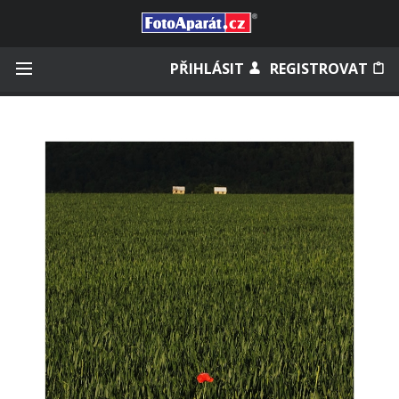
Přihlásit se
PŘIHLÁSIT
REGISTROVAT
Zapamatovat
Zapomněli jste heslo?
Měli jste účet na starém webu?