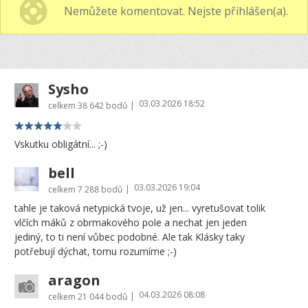
Nemůžete komentovat. Nejste přihlášen(a).
Sysho
03.03.2026 18:52
|
celkem
38 642 bodů
Vskutku obligátní... ;-)
bell
03.03.2026 19:04
|
celkem
7 288 bodů
tahle je taková netypická tvoje, už jen... vyretušovat tolik
vlčích máků z obrmakového pole a nechat jen jeden
jediný, to ti není vůbec podobné. Ale tak Klásky taky
potřebují dýchat, tomu rozumíme ;-)
aragon
04.03.2026 08:08
|
celkem
21 044 bodů