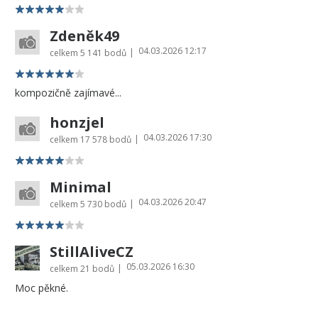
Zdeněk49
04.03.2026 12:17
|
celkem
5 141 bodů
kompozičně zajímavé...
honzjel
04.03.2026 17:30
|
celkem
17 578 bodů
Minimal
04.03.2026 20:47
|
celkem
5 730 bodů
StillAliveCZ
05.03.2026 16:30
|
celkem
21 bodů
Moc pěkné.