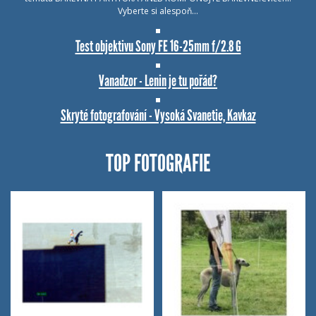
Vyberte si alespoň…
Test objektivu Sony FE 16-25mm f/2.8 G
Vanadzor - Lenin je tu pořád?
Skryté fotografování - Vysoká Svanetie, Kavkaz
TOP FOTOGRAFIE