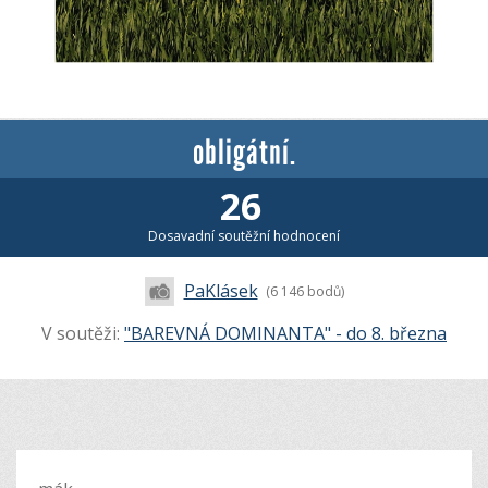
obligátní.
26
Dosavadní soutěžní hodnocení
PaKlásek
(6 146 bodů)
V soutěži:
"BAREVNÁ DOMINANTA" - do 8. března