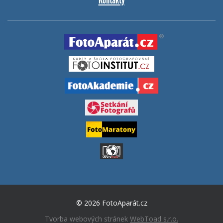
© 2026 FotoAparát.cz
Tvorba webových stránek
WebToad s.r.o.