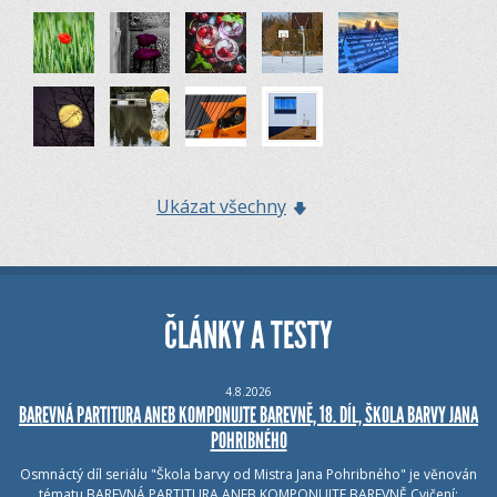
Ukázat všechny
ČLÁNKY A TESTY
4.8.2026
BAREVNÁ PARTITURA ANEB KOMPONUJTE BAREVNĚ, 18. DÍL, ŠKOLA BARVY JANA
POHRIBNÉHO
Osmnáctý díl seriálu "Škola barvy od Mistra Jana Pohribného" je věnován
tématu BAREVNÁ PARTITURA ANEB KOMPONUJTE BAREVNĚ.Cvičení: