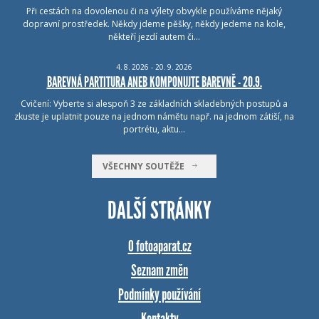
Při cestách na dovolenou či na výlety obvykle používáme nějaký
dopravní prostředek. Někdy jdeme pěšky, někdy jedeme na kole,
někteří jezdí autem či…
4.
8.
2026 - 20.
9.
2026
BAREVNÁ PARTITURA ANEB KOMPONUJTE BAREVNĚ - 20.9.
Cvičení: Vyberte si alespoň 3 ze základních skladebných postupů a
zkuste je uplatnit pouze na jednom námětu např. na jednom zátiší, na
portrétu, aktu…
VŠECHNY SOUTĚŽE
DALŠÍ STRÁNKY
O fotoaparat.cz
Seznam změn
Podmínky používání
Kontakty