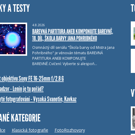
KY A TESTY
T
4.8.2026
BAREVNÁ PARTITURA ANEB KOMPONUJTE BAREVNĚ,
18. DÍL, ŠKOLA BARVY JANA POHRIBNÉHO
Osmnáctý díl seriálu "Škola barvy od Mistra Jana
Pohribného" je věnován tématu BAREVNÁ
PARTITURA ANEB KOMPONUJTE
BAREVNĚ.Cvičení: Vyberte si alespoň…
t objektivu Sony FE 16-25mm f/2.8 G
dzor - Lenin je tu pořád?
V
yté fotografování - Vysoká Svanetie, Kavkaz
ANÉ KATEGORIE
dce
Klasická fotografie
FotoRozhovory