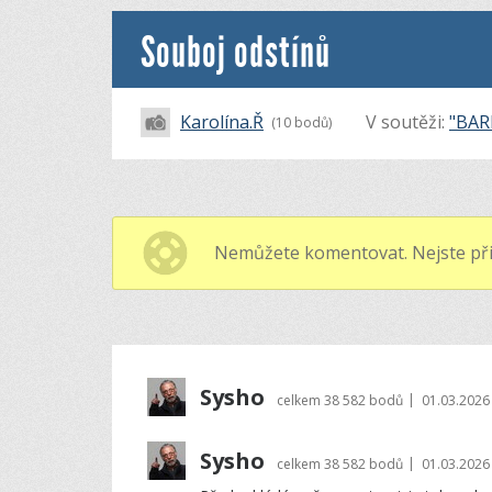
Souboj odstínů
Karolína.Ř
V soutěži:
"BAR
(10 bodů)
Nemůžete komentovat. Nejste při
Sysho
|
celkem
38 582 bodů
01.03.2026
Sysho
|
celkem
38 582 bodů
01.03.2026