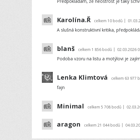
Předpokládám, že neostrost je taky schvál
Karolína.Ř
|
celkem
10 bodů
01.03.
A slušná konstruktivní kritika, předpoklád
blanš
|
celkem
1 856 bodů
02.03.2026 0
Podoba vzoru na listu a motýlovi je zají
Lenka Klimtová
celkem
63 977 
fajn
Minimal
|
celkem
5 708 bodů
02.03.2
aragon
|
celkem
21 044 bodů
04.03.2