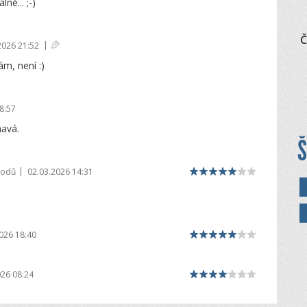
ně... ;-)
Č
|
2026 21:52
ám, není :)
8:57
mavá.
Š
|
bodů
02.03.2026 14:31
026 18:40
026 08:24