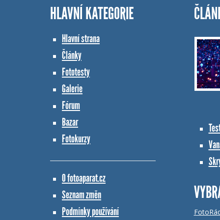
HLAVNÍ KATEGORIE
ČLÁN
Hlavní strana
Články
Fototesty
Galerie
Fórum
Bazar
Tes
Fotokurzy
Vana
Skr
O fotoaparat.cz
VYBR
Seznam změn
Podmínky používání
FotoRá