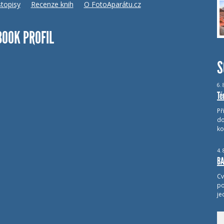
topisy
Recenze knih
O FotoAparátu.cz
BOOK PROFIL
S
6.
Té
Př
do
ko
4.
BA
Cv
po
je