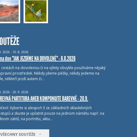
OUTĚŽE
8.
2026 - 10.
8.
2026
ma dne "JAK JEZDÍME NA DOVOLENÉ" - 6.8.2026
i cestách na dovolenou či na výlety obvykle používáme nějaký
pravní prostředek. Někdy jdeme pěšky, někdy jedeme na
le, někteří jezdí autem či…
8.
2026 - 20.
9.
2026
REVNÁ PARTITURA ANEB KOMPONUJTE BAREVNĚ - 20.9.
ičení: Vyberte si alespoň 3 ze základních skladebných
stupů a zkuste je uplatnit pouze na jednom námětu např. na
dnom zátiší, na portrétu, aktu…
VŠECHNY SOUTĚŽE