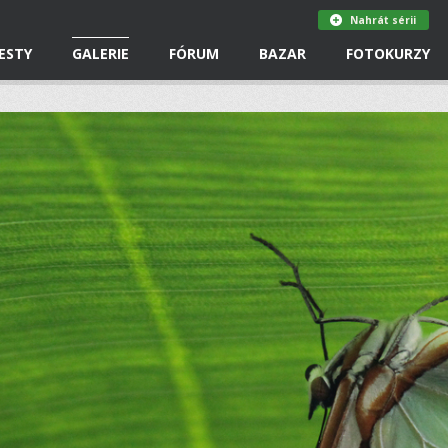
Nahrát sérii
ESTY
GALERIE
FÓRUM
BAZAR
FOTOKURZY