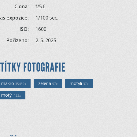
Clona:
f/5.6
as expozice:
1/100 sec.
ISO:
1600
Pořízeno:
2. 5. 2025
TÍTKY FOTOGRAFIE
makro
zelená
motýli
35439x
57x
37x
motýl
123x