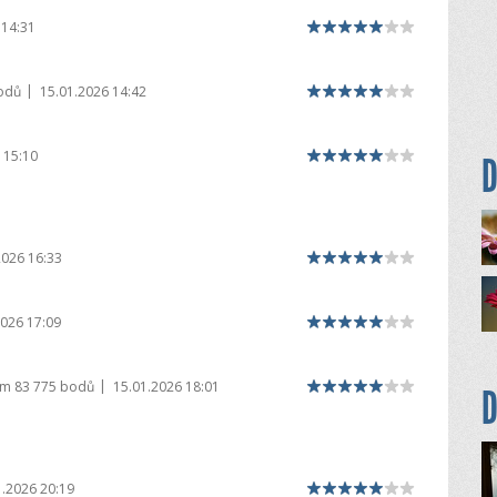
 14:31
|
odů
15.01.2026 14:42
 15:10
D
2026 16:33
2026 17:09
|
em
83 775 bodů
15.01.2026 18:01
D
1.2026 20:19