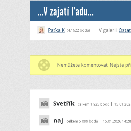
...V zajatí ľadu...
Paťka K
V galerii:
Ostat
(47 622 bodů)
Nemůžete komentovat. Nejste při
Svetřík
|
celkem
1 925 bodů
15.01.202
naj
|
celkem
5 099 bodů
15.01.2026 14:28