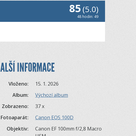
85
(5.0)
48 hodin: 49
ALŠÍ INFORMACE
Vloženo:
15. 1. 2026
Album:
Výchozí album
Zobrazeno:
37 x
Fotoaparát:
Canon EOS 100D
Objektiv:
Canon EF 100mm f/2,8 Macro