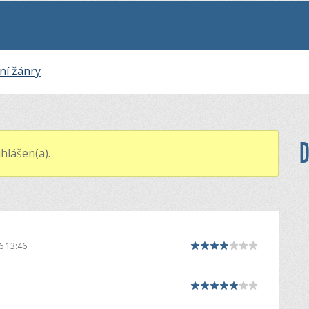
ní žánry
D
hlášen(a).
6 13:46