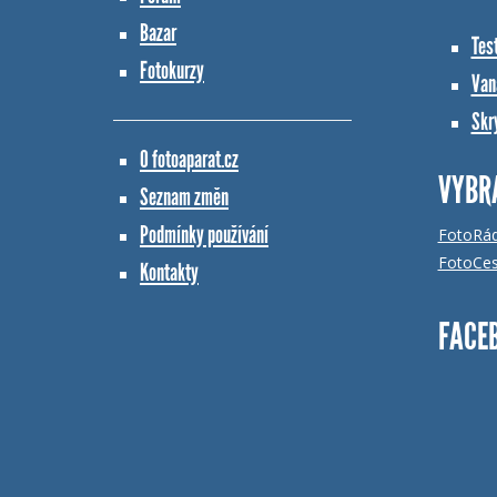
Bazar
Tes
Fotokurzy
Vana
Skr
O fotoaparat.cz
VYBR
Seznam změn
Podmínky používání
FotoRá
FotoCes
Kontakty
FACE