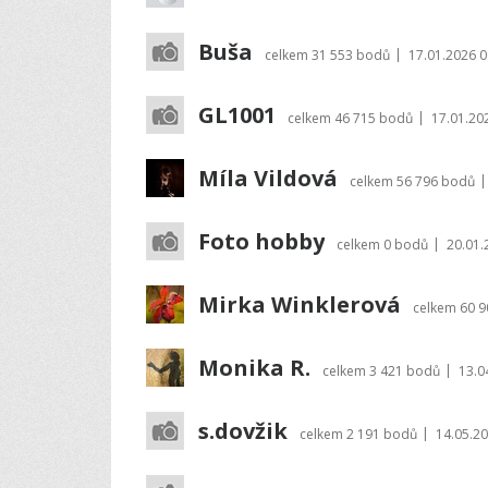
Buša
|
celkem
31 553 bodů
17.01.2026 0
GL1001
|
celkem
46 715 bodů
17.01.20
Míla Vildová
|
celkem
56 796 bodů
Foto hobby
|
celkem
0 bodů
20.01.
Mirka Winklerová
celkem
60 
Monika R.
|
celkem
3 421 bodů
13.0
s.dovžik
|
celkem
2 191 bodů
14.05.20