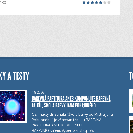
7:30
KY A TESTY
T
4.8.2026
BAREVNÁ PARTITURA ANEB KOMPONUJTE BAREVNĚ,
18. DÍL, ŠKOLA BARVY JANA POHRIBNÉHO
Osmnáctý díl seriálu "Škola barvy od Mistra Jana
Pohribného" je věnován tématu BAREVNÁ
PARTITURA ANEB KOMPONUJTE
BAREVNĚ.Cvičení: Vyberte si alespoň…