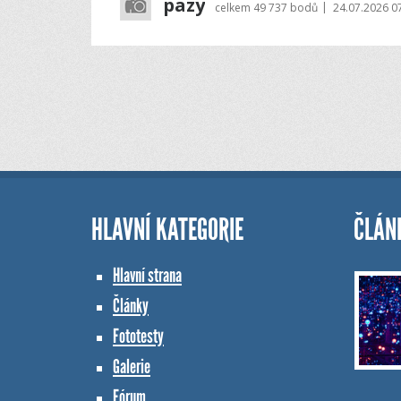
pazy
|
celkem
49 737 bodů
24.07.2026 0
HLAVNÍ KATEGORIE
ČLÁN
Hlavní strana
Články
Fototesty
Galerie
Fórum