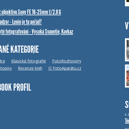
t objektivu Sony FE 16-25mm f/2.8 G
dzor - Lenin je tu pořád?
V
yté fotografování - Vysoká Svanetie, Kavkaz
ANÉ KATEGORIE
dce
Klasická fotografie
FotoRozhovory
topisy
Recenze knih
O FotoAparátu.cz
BOOK PROFIL
S
6.
Té