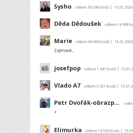
Sysho
|
celkem
38 598 bodů
15.01.2026
Děda Dědoušek
celkem
14 498 b
Marie
|
celkem
84 906 bodů
15.01.2026
Zajímavé...
josefpop
|
celkem
1 447 bodů
15.01.
Vlado A7
|
celkem
5 927 bodů
15.01.
Petr Dvořák-obrazprovas.cz
celk
+
Elimurka
|
celkem
19 589 bodů
15.0