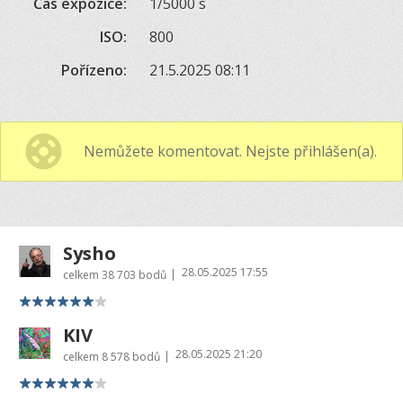
Čas expozice:
1/5000 s
ISO:
800
Pořízeno:
21.5.2025 08:11
Nemůžete komentovat. Nejste přihlášen(a).
Sysho
28.05.2025 17:55
|
celkem
38 703 bodů
KIV
28.05.2025 21:20
|
celkem
8 578 bodů