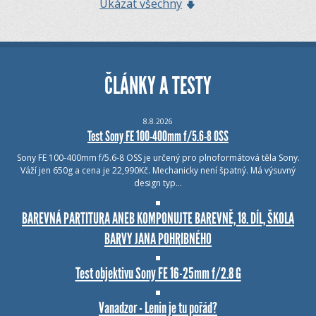
Ukázat všechny
ČLÁNKY A TESTY
8.8.2026
Test Sony FE 100-400mm f/5.6-8 OSS
Sony FE 100-400mm f/5.6-8 OSS je určený pro plnoformátová těla Sony.
Váží jen 650g a cena je 22,990Kč. Mechanicky není špatný. Má výsuvný
design typ…
BAREVNÁ PARTITURA ANEB KOMPONUJTE BAREVNĚ, 18. DÍL, ŠKOLA
BARVY JANA POHRIBNÉHO
Test objektivu Sony FE 16-25mm f/2.8 G
Vanadzor - Lenin je tu pořád?