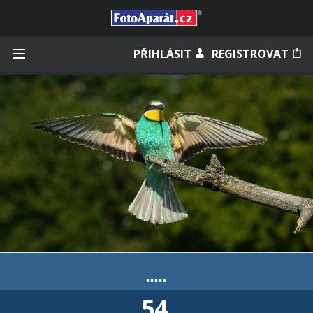
Přihlásit se
PŘIHLÁSIT
REGISTROVAT
Zapamatovat
Zapomněli jste heslo?
Měli jste účet na starém webu?
.....
54