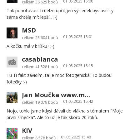
01.05.2025 15:00
|
celkem
38 625 bodů
Tak pohotovost ti nelze upřít,jen výsledek bys asi i ty
sama chtěla mít lepší... ;-)
MSD
01.05.2025 15:01
|
celkem
25 604 bodů
A kočku má v bříšku? :-)
casablanca
01.05.2025 15:15
|
celkem
41 528 bodů
Tu Ti fakt závidím, ta je moc fotogenická. To budou
fotečky :-)
Jan Moučka www.moucka.cz
01.05.2025 15:42
|
celkem
19 079 bodů
Nojo, tohle jsme kdysi dávalí do vlákna s tématem "Moje
první srnečka". Ale to už je tak skoro 20 roků.
KIV
01.05.2025 15:48
|
celkem
8 578 bodů