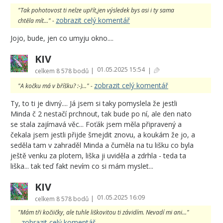
"Tak pohotovost ti nelze upřít,jen výsledek bys asi i ty sama
zobrazit celý komentář
chtěla mít..." -
Jojo, bude, jen co umyju okno....
KIV
01.05.2025 15:54
|
|
celkem
8 578 bodů
zobrazit celý komentář
"A kočku má v bříšku? :-)..." -
Ty, to ti je divný.... Já jsem si taky pomyslela že jestli
Minda č 2 nestačí prchnout, tak bude po ní, ale den nato
se stala zajímavá věc... Foťák jsem měla připravený a
čekala jsem jestli přijde šmejdit znovu, a koukám že jo, a
seděla tam v zahraděl Minda a čuměla na tu lišku co byla
ještě venku za plotem, liška ji uviděla a zdrhla - teda ta
liška... tak teď fakt nevím co si mám myslet...
KIV
01.05.2025 16:09
|
celkem
8 578 bodů
"Mám tři kočiičky, ale tuhle liškovitou ti závidím. Nevadí mi ani..."
zobrazit celý komentář
-