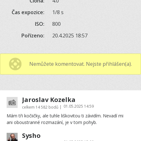
Clona:
4.0
Čas expozice:
1/8 s
ISO:
800
Pořízeno:
20.4.2025 18:57
Nemůžete komentovat. Nejste přihlášen(a).
Jaroslav Kozelka
01.05.2025 14:59
|
celkem
14 582 bodů
Mám tři kočiičky, ale tuhle liškovitou ti závidím. Nevadí mi
ani oboustranné rozmazání, je v tom pohyb.
Sysho