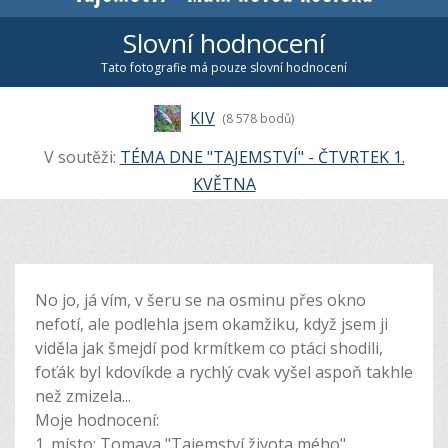
Slovní hodnocení
Tato fotografie má pouze slovní hodnocení
KIV
(8 578 bodů)
V soutěži:
TÉMA DNE "TAJEMSTVÍ" - ČTVRTEK 1.
KVĚTNA
No jo, já vím, v šeru se na osminu přes okno
nefotí, ale podlehla jsem okamžiku, když jsem ji
viděla jak šmejdí pod krmítkem co ptáci shodili,
foťák byl kdovíkde a rychlý cvak vyšel aspoň takhle
než zmizela...
Moje hodnocení:
1. místo: Tomava "Tajemství života mého"