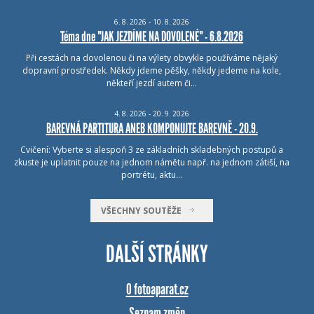
6.
8.
2026 - 10.
8.
2026
Téma dne "JAK JEZDÍME NA DOVOLENÉ" - 6.8.2026
Při cestách na dovolenou či na výlety obvykle používáme nějaký
dopravní prostředek. Někdy jdeme pěšky, někdy jedeme na kole,
někteří jezdí autem či…
4.
8.
2026 - 20.
9.
2026
BAREVNÁ PARTITURA ANEB KOMPONUJTE BAREVNĚ - 20.9.
Cvičení: Vyberte si alespoň 3 ze základních skladebných postupů a
zkuste je uplatnit pouze na jednom námětu např. na jednom zátiší, na
portrétu, aktu…
VŠECHNY SOUTĚŽE
DALŠÍ STRÁNKY
O fotoaparat.cz
Seznam změn