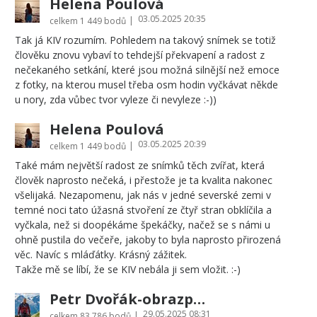
Helena Poulová
03.05.2025 20:35
|
celkem
1 449 bodů
Tak já KIV rozumím. Pohledem na takový snímek se totiž
člověku znovu vybaví to tehdejší překvapení a radost z
nečekaného setkání, které jsou možná silnější než emoce
z fotky, na kterou musel třeba osm hodin vyčkávat někde
u nory, zda vůbec tvor vyleze či nevyleze :-))
Helena Poulová
03.05.2025 20:39
|
celkem
1 449 bodů
Také mám největší radost ze snímků těch zvířat, která
člověk naprosto nečeká, i přestože je ta kvalita nakonec
všelijaká. Nezapomenu, jak nás v jedné severské zemi v
temné noci tato úžasná stvoření ze čtyř stran obklíčila a
vyčkala, než si doopékáme špekáčky, načež se s námi u
ohně pustila do večeře, jakoby to byla naprosto přirozená
věc. Navíc s mláďátky. Krásný zážitek.
Takže mě se líbí, že se KIV nebála ji sem vložit. :-)
Petr Dvořák-obrazprovas.cz
29.05.2025 08:31
|
celkem
83 786 bodů