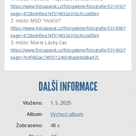
https://www.fotoaparat.cz/fotogalerie/fotografie/531410/?
page=4728ed49ea7ef374652e31bc9ccad5b4
2. místo: MSD "Holčičí"
https://www.fotoaparat.cz/fotogalerie/fotografie/531438/?
page=4728ed49ea7ef374652e31bc9ccad5b4
3. místo: Marie Lásky čas
https://www.fotoaparat.cz/fotogalerie/fotografie/531403/?
page=7e4f4d2ac749551246040ade8ddba97c
DALŠÍ INFORMACE
Vloženo:
1. 5. 2025
Album:
Výchozí album
Zobrazeno:
48 x