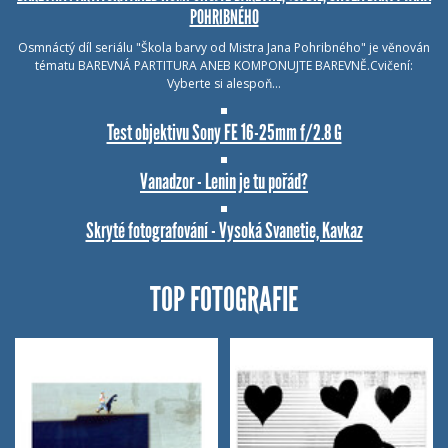
POHRIBNÉHO
Osmnáctý díl seriálu "Škola barvy od Mistra Jana Pohribného" je věnován
tématu BAREVNÁ PARTITURA ANEB KOMPONUJTE BAREVNĚ.Cvičení:
Vyberte si alespoň…
Test objektivu Sony FE 16-25mm f/2.8 G
Vanadzor - Lenin je tu pořád?
Skryté fotografování - Vysoká Svanetie, Kavkaz
TOP FOTOGRAFIE