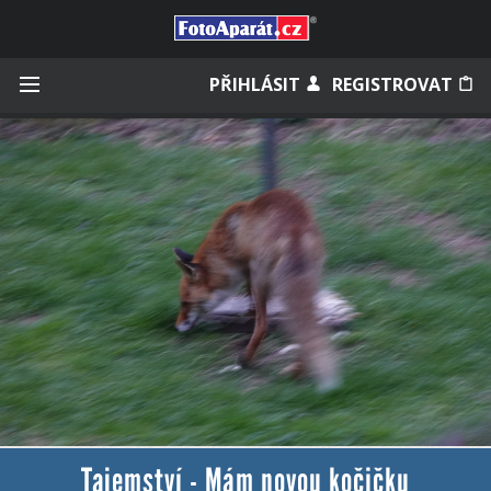
Přihlásit se
PŘIHLÁSIT
REGISTROVAT
Zapamatovat
Zapomněli jste heslo?
Měli jste účet na starém webu?
Tajemství - Mám novou kočičku