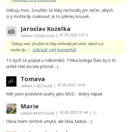
Děkuju moc. Doufám že lišky nechoděj jen večer, abych
si ji mohla líp cvaknout. Je to pěknej kousek...
Jaroslav Kozelka
01.05.2025 16:13
|
celkem
14 582 bodů
"Děkuju moc. Doufám že lišky nechoděj jen večer, abych si ji
zobrazit celý komentář
mohla líp..." -
To bych se poptal u odborníků. Třeba kolega Šlais by ti to
určitě řekl docela přesně :-)
Tomava
01.05.2025 19:41
|
celkem
1 422 bodů
Měl jsem podobné úvahy jako MSD - dobrý nápad.
Marie
02.05.2025 07:44
|
|
celkem
84 915 bodů
Okna mám čerstvě umytá, ale liška žádná...:-)