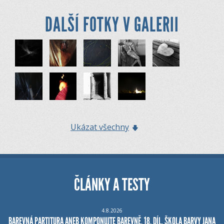
DALŠÍ FOTKY V GALERII
Ukázat všechny
ČLÁNKY A TESTY
4.8.2026
BAREVNÁ PARTITURA ANEB KOMPONUJTE BAREVNĚ, 18. DÍL, ŠKOLA BARVY JANA