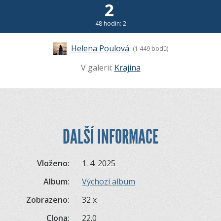
2
48 hodin: 2
Helena Poulová
(1 449 bodů)
V galerii:
Krajina
DALŠÍ INFORMACE
Vloženo:
1. 4. 2025
Album:
Výchozí album
Zobrazeno:
32 x
Clona:
22.0