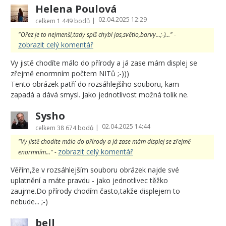
Helena Poulová
02.04.2025 12:29
|
celkem
1 449 bodů
"Ořez je to nejmenší,tady spíš chybí jas,světlo,barvy...;-)..." -
zobrazit celý komentář
Vy jistě chodíte málo do přírody a já zase mám displej se
zřejmĕ enormním počtem NITů ;-)))
Tento obrázek patří do rozsáhlejšího souboru, kam
zapadá a dává smysl. Jako jednotlivost možná tolik ne.
Sysho
02.04.2025 14:44
|
celkem
38 674 bodů
"Vy jistě chodíte málo do přírody a já zase mám displej se zřejmĕ
zobrazit celý komentář
enormním..." -
Věřím,že v rozsáhlejším souboru obrázek najde své
uplatnění a máte pravdu - jako jednotlivec těžko
zaujme.Do přírody chodím často,takže displejem to
nebude... ;-)
bell