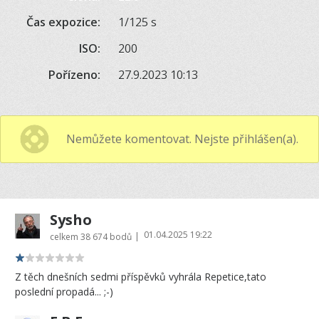
Čas expozice:
1/125 s
ISO:
200
Pořízeno:
27.9.2023 10:13
Nemůžete komentovat. Nejste přihlášen(a).
Sysho
01.04.2025 19:22
|
celkem
38 674 bodů
Z těch dnešních sedmi příspěvků vyhrála Repetice,tato
poslední propadá... ;-)