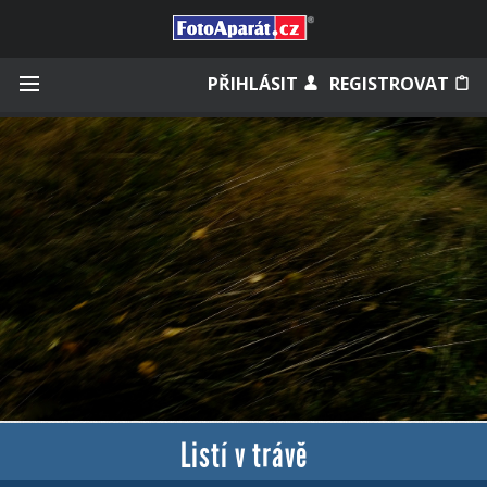
Přihlásit se
PŘIHLÁSIT
REGISTROVAT
Zapamatovat
Zapomněli jste heslo?
Měli jste účet na starém webu?
Listí v trávě