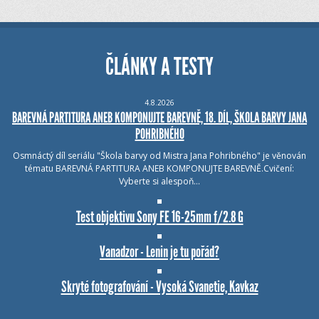
ČLÁNKY A TESTY
4.8.2026
BAREVNÁ PARTITURA ANEB KOMPONUJTE BAREVNĚ, 18. DÍL, ŠKOLA BARVY JANA
POHRIBNÉHO
Osmnáctý díl seriálu "Škola barvy od Mistra Jana Pohribného" je věnován
tématu BAREVNÁ PARTITURA ANEB KOMPONUJTE BAREVNĚ.Cvičení:
Vyberte si alespoň…
Test objektivu Sony FE 16-25mm f/2.8 G
Vanadzor - Lenin je tu pořád?
Skryté fotografování - Vysoká Svanetie, Kavkaz