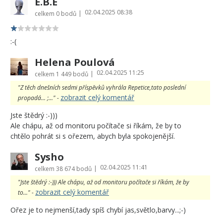
E.B.E
02.04.2025 08:38
|
celkem
0 bodů
:-(
Helena Poulová
02.04.2025 11:25
|
celkem
1 449 bodů
"Z těch dnešních sedmi příspěvků vyhrála Repetice,tato poslední
zobrazit celý komentář
propadá... ;..." -
Jste štědrý :-)))
Ale chápu, až od monitoru počítače si říkám, že by to
chtělo pohrát si s ořezem, abych byla spokojenější.
Sysho
02.04.2025 11:41
|
celkem
38 674 bodů
"Jste štědrý :-))) Ale chápu, až od monitoru počítače si říkám, že by
zobrazit celý komentář
to..." -
Ořez je to nejmenší,tady spíš chybí jas,světlo,barvy...;-)