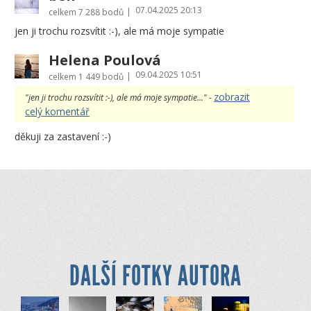
07.04.2025 20:13
|
celkem
7 288 bodů
jen ji trochu rozsvítit :-), ale má moje sympatie
Helena Poulová
09.04.2025 10:51
|
celkem
1 449 bodů
zobrazit
"jen ji trochu rozsvítit :-), ale má moje sympatie..." -
celý komentář
děkuji za zastavení :-)
DALŠÍ FOTKY AUTORA