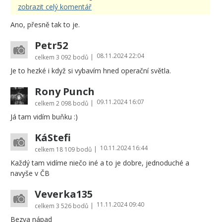
zobrazit celý komentář
Ano, přesně tak to je.
Petr52
08.11.2024 22:04
|
celkem
3 092 bodů
Je to hezké i když si vybavím hned operační světla.
Rony Punch
09.11.2024 16:07
|
celkem
2 098 bodů
Já tam vidím buňku :)
KáStefi
10.11.2024 16:44
|
celkem
18 109 bodů
Každý tam vidíme niečo iné a to je dobre, jednoduché a
navyše v ČB
Veverka135
11.11.2024 09:40
|
celkem
3 526 bodů
Bezva nápad