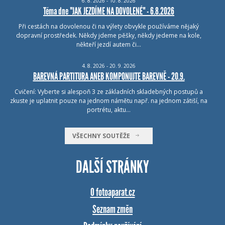
6.
8.
2026 - 10.
8.
2026
Téma dne "JAK JEZDÍME NA DOVOLENÉ" - 6.8.2026
Při cestách na dovolenou či na výlety obvykle používáme nějaký
dopravní prostředek. Někdy jdeme pěšky, někdy jedeme na kole,
někteří jezdí autem či…
4.
8.
2026 - 20.
9.
2026
BAREVNÁ PARTITURA ANEB KOMPONUJTE BAREVNĚ - 20.9.
Cvičení: Vyberte si alespoň 3 ze základních skladebných postupů a
zkuste je uplatnit pouze na jednom námětu např. na jednom zátiší, na
portrétu, aktu…
VŠECHNY SOUTĚŽE
DALŠÍ STRÁNKY
O fotoaparat.cz
Seznam změn