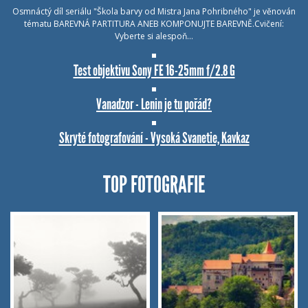
Osmnáctý díl seriálu "Škola barvy od Mistra Jana Pohribného" je věnován
tématu BAREVNÁ PARTITURA ANEB KOMPONUJTE BAREVNĚ.Cvičení:
Vyberte si alespoň…
Test objektivu Sony FE 16-25mm f/2.8 G
Vanadzor - Lenin je tu pořád?
Skryté fotografování - Vysoká Svanetie, Kavkaz
TOP FOTOGRAFIE