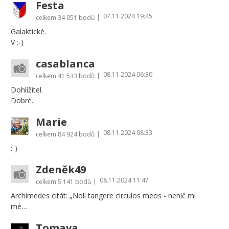
Festa
07.11.2024 19:45
|
celkem
34 051 bodů
Galaktické.
V :-)
casablanca
08.11.2024 06:30
|
celkem
41 533 bodů
Dohlížitel.
Dobré.
Marie
08.11.2024 08:33
|
celkem
84 924 bodů
:-)
Zdeněk49
08.11.2024 11:47
|
celkem
5 141 bodů
Archimedes citát: „Noli tangere circulos meos - nenič mi
mé…
Tomava