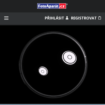
Přihlásit se
PŘIHLÁSIT
REGISTROVAT
Zapamatovat
Zapomněli jste heslo?
Měli jste účet na starém webu?