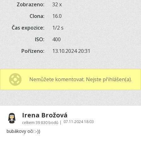
Zobrazeno:
32 x
Clona:
16.0
Čas expozice:
1/2 s
ISO:
400
Pořízeno:
13.10.2024 20:31
Nemůžete komentovat. Nejste přihlášen(a).
Irena Brožová
07.11.2024 18:03
|
celkem
39 830 bodů
bubákovy oči :-))