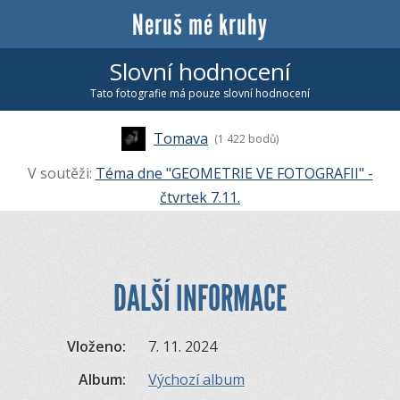
Neruš mé kruhy
Slovní hodnocení
Tato fotografie má pouze slovní hodnocení
Tomava
(1 422 bodů)
V soutěži:
Téma dne "GEOMETRIE VE FOTOGRAFII" -
čtvrtek 7.11.
DALŠÍ INFORMACE
Vloženo:
7. 11. 2024
Album:
Výchozí album