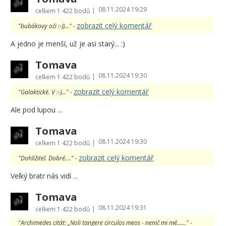
08.11.2024 19:29
|
celkem
1 422 bodů
zobrazit celý komentář
"bubákovy oči :-))..." -
A jedno je menší, už je asi starý... :)
Tomava
08.11.2024 19:30
|
celkem
1 422 bodů
zobrazit celý komentář
"Galaktické. V :-)..." -
Ale pod lupou ...
Tomava
08.11.2024 19:30
|
celkem
1 422 bodů
zobrazit celý komentář
"Dohlížitel. Dobré...." -
Velký bratr nás vidí ...
Tomava
08.11.2024 19:31
|
celkem
1 422 bodů
"Archimedes citát: „Noli tangere circulos meos - nenič mi mé…..." -