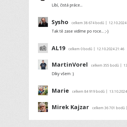
Líbí, čistá práce...
Sysho
|
celkem
38 674 bodů
12.10.2024
Tak tě zase vidíme po roce... ;-)
AL19
|
celkem
0 bodů
12.10.2024 21:46
MartinVorel
|
celkem
355 bodů
13
Díky všem :)
Marie
|
celkem
84 919 bodů
13.10.2024
Mirek Kajzar
celkem
36 701 bodů