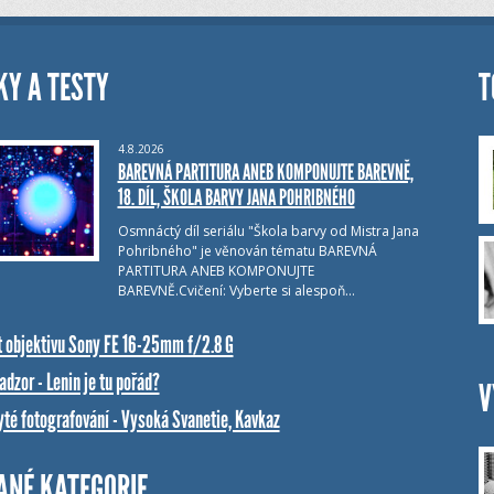
KY A TESTY
T
4.8.2026
BAREVNÁ PARTITURA ANEB KOMPONUJTE BAREVNĚ,
18. DÍL, ŠKOLA BARVY JANA POHRIBNÉHO
Osmnáctý díl seriálu "Škola barvy od Mistra Jana
Pohribného" je věnován tématu BAREVNÁ
PARTITURA ANEB KOMPONUJTE
BAREVNĚ.Cvičení: Vyberte si alespoň…
t objektivu Sony FE 16-25mm f/2.8 G
dzor - Lenin je tu pořád?
V
yté fotografování - Vysoká Svanetie, Kavkaz
ANÉ KATEGORIE