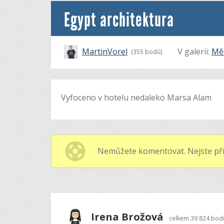
Egypt architektura
MartinVorel
V galerii:
Mě
(355 bodů)
Vyfoceno v hotelu nedaleko Marsa Alam
Nemůžete komentovat. Nejste při
Irena Brožová
celkem
39 824 bod