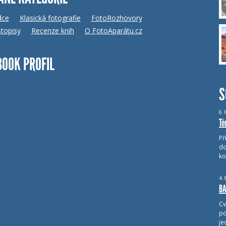
dce
Klasická fotografie
FotoRozhovory
topisy
Recenze knih
O FotoAparátu.cz
BOOK PROFIL
S
6.
Té
Př
do
ko
4.
BA
Cv
po
je