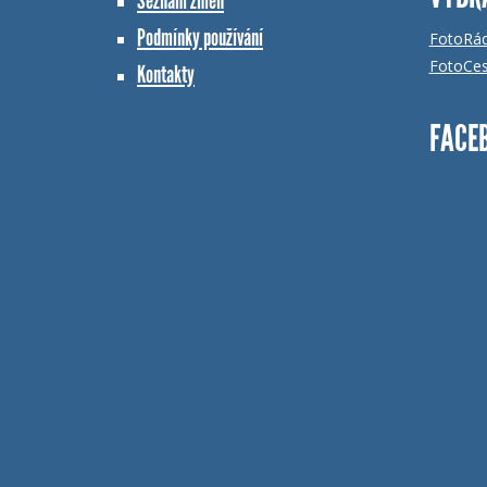
Seznam změn
Podmínky používání
FotoRá
FotoCes
Kontakty
FACE