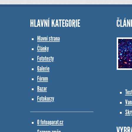
HLAVNÍ KATEGORIE
ČLÁN
Hlavní strana
Články
Fototesty
Galerie
Fórum
Bazar
Tes
Fotokurzy
Vana
Skr
O fotoaparat.cz
VYBR