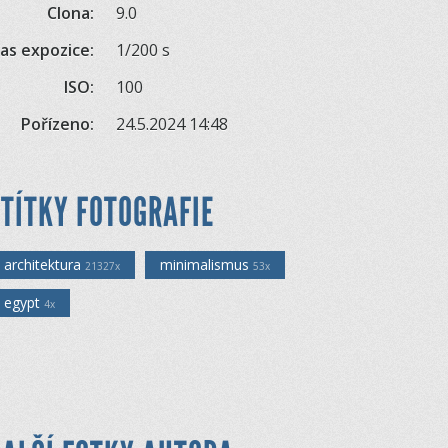
Clona:
9.0
as expozice:
1/200 s
ISO:
100
Pořízeno:
24.5.2024 14:48
TÍTKY FOTOGRAFIE
architektura
minimalismus
21327x
53x
egypt
4x