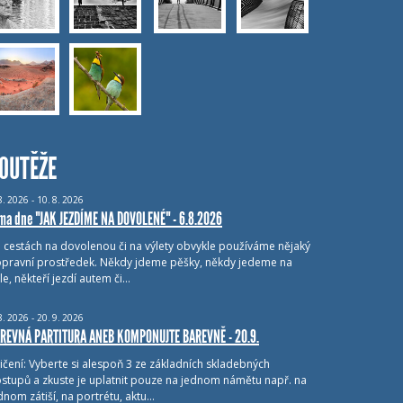
OUTĚŽE
8.
2026 - 10.
8.
2026
ma dne "JAK JEZDÍME NA DOVOLENÉ" - 6.8.2026
i cestách na dovolenou či na výlety obvykle používáme nějaký
pravní prostředek. Někdy jdeme pěšky, někdy jedeme na
le, někteří jezdí autem či…
8.
2026 - 20.
9.
2026
REVNÁ PARTITURA ANEB KOMPONUJTE BAREVNĚ - 20.9.
ičení: Vyberte si alespoň 3 ze základních skladebných
stupů a zkuste je uplatnit pouze na jednom námětu např. na
dnom zátiší, na portrétu, aktu…