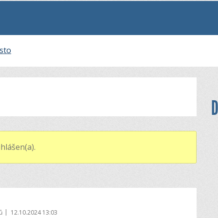
sto
D
hlášen(a).
|
ů
12.10.2024 13:03