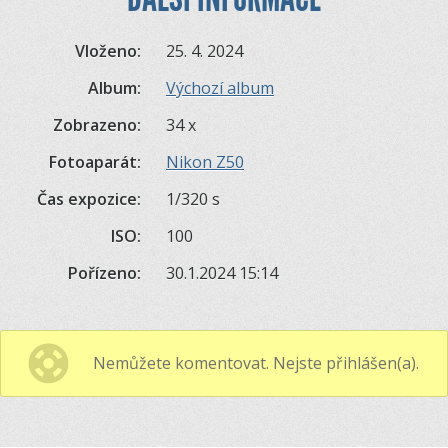
Vloženo:
25. 4. 2024
Album:
Výchozí album
Zobrazeno:
34 x
Fotoaparát:
Nikon Z50
Čas expozice:
1/320 s
ISO:
100
Pořízeno:
30.1.2024 15:14
Nemůžete komentovat. Nejste přihlášen(a).