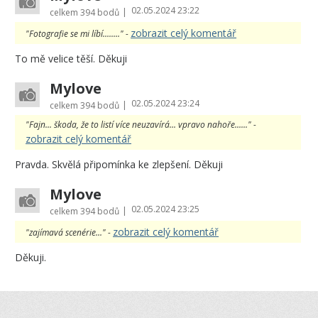
02.05.2024 23:22
|
celkem
394 bodů
zobrazit celý komentář
"Fotografie se mi líbí........" -
To mě velice těší. Děkuji
Mylove
02.05.2024 23:24
|
celkem
394 bodů
"Fajn... škoda, že to listí více neuzavírá... vpravo nahoře......" -
zobrazit celý komentář
Pravda. Skvělá připomínka ke zlepšení. Děkuji
Mylove
02.05.2024 23:25
|
celkem
394 bodů
zobrazit celý komentář
"zajímavá scenérie..." -
Děkuji.