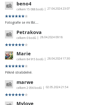
beno4
27.04.2024 23:07
|
celkem
15 088 bodů
Fotografie se mi líbí.....
Petrakova
28.04.2024 09:18
|
celkem
0 bodů
Marie
28.04.2024 17:30
|
celkem
84 915 bodů
Pěkně strašidelné.
marwe
02.05.2024 21:54
|
celkem
2 056 bodů
Mylove