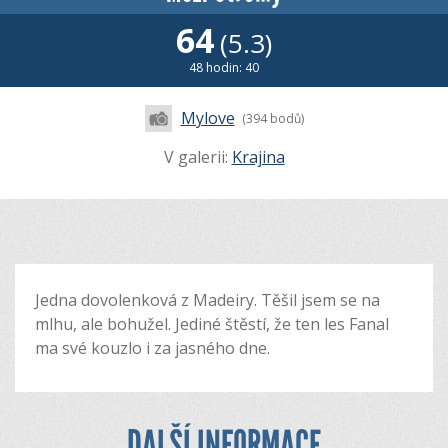
64
(5.3)
48 hodin: 40
Mylove
(394 bodů)
V galerii:
Krajina
Jedna dovolenková z Madeiry. Těšil jsem se na
mlhu, ale bohužel. Jediné štěstí, že ten les Fanal
ma své kouzlo i za jasného dne.
DALŠÍ INFORMACE