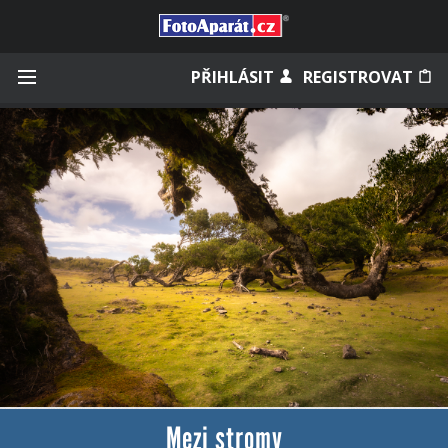
Přihlásit se
PŘIHLÁSIT
REGISTROVAT
Zapamatovat
Zapomněli jste heslo?
Měli jste účet na starém webu?
Mezi stromy