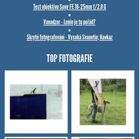
Test objektivu Sony FE 16-25mm f/2.8 G
Vanadzor - Lenin je tu pořád?
Skryté fotografování - Vysoká Svanetie, Kavkaz
TOP FOTOGRAFIE