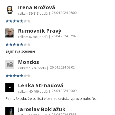
Irena Brožová
26.04.2024 06:00
|
celkem
39 813 bodů
Rumovník Pravý
26.04.2024 07:02
|
celkem
67 581 bodů
zajímavá scenérie
Mondos
26.04.2024 09:02
|
celkem
1 776 bodů
Lenka Strnadová
26.04.2024 09:09
|
celkem
40 499 bodů
Fajn... škoda, že to listí více neuzavírá... vpravo nahoře...
Jaroslav Boklažuk
26.04.2024 17:38