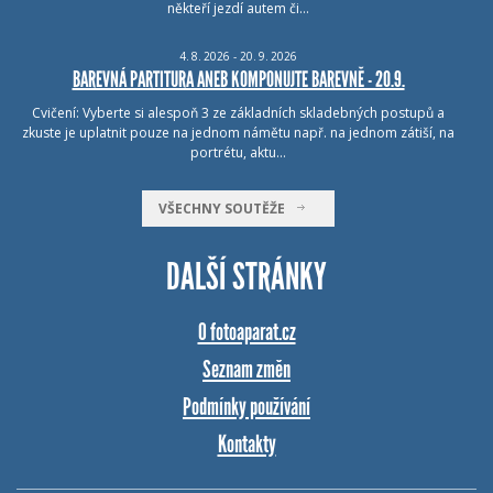
někteří jezdí autem či…
4.
8.
2026 - 20.
9.
2026
BAREVNÁ PARTITURA ANEB KOMPONUJTE BAREVNĚ - 20.9.
Cvičení: Vyberte si alespoň 3 ze základních skladebných postupů a
zkuste je uplatnit pouze na jednom námětu např. na jednom zátiší, na
portrétu, aktu…
VŠECHNY SOUTĚŽE
DALŠÍ STRÁNKY
O fotoaparat.cz
Seznam změn
Podmínky používání
Kontakty