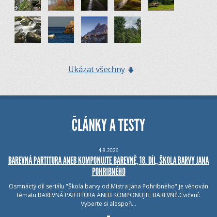
Ukázat všechny
ČLÁNKY A TESTY
4.8.2026
BAREVNÁ PARTITURA ANEB KOMPONUJTE BAREVNĚ, 18. DÍL, ŠKOLA BARVY JANA
POHRIBNÉHO
Osmnáctý díl seriálu "Škola barvy od Mistra Jana Pohribného" je věnován
tématu BAREVNÁ PARTITURA ANEB KOMPONUJTE BAREVNĚ.Cvičení:
Vyberte si alespoň…