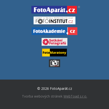
© 2026 FotoAparát.cz
Tvorba webových stránek
WebToad s.r.o.