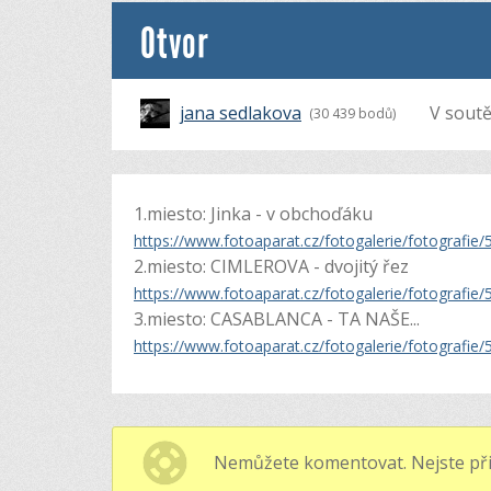
Otvor
jana sedlakova
V soutě
(30 439 bodů)
1.miesto: Jinka - v obchoďáku
https://www.fotoaparat.cz/fotogalerie/fotografi
2.miesto: CIMLEROVA - dvojitý řez
https://www.fotoaparat.cz/fotogalerie/fotografi
3.miesto: CASABLANCA - TA NAŠE...
https://www.fotoaparat.cz/fotogalerie/fotografi
Nemůžete komentovat. Nejste při