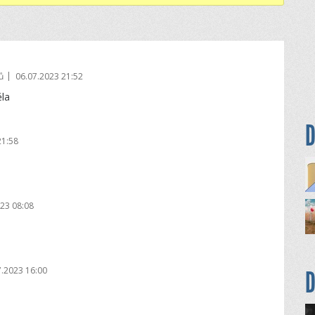
|
ů
06.07.2023 21:52
ěla
D
21:58
23 08:08
7.2023 16:00
D