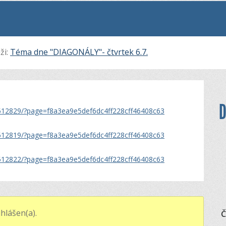
ži:
Téma dne "DIAGONÁLY"- čtvrtek 6.7.
D
e/512829/?page=f8a3ea9e5def6dc4ff228cff46408c63
e/512819/?page=f8a3ea9e5def6dc4ff228cff46408c63
e/512822/?page=f8a3ea9e5def6dc4ff228cff46408c63
hlášen(a).
Č