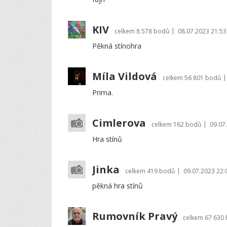
KIV
|
celkem
8 578 bodů
08.07.2023 21:53
Pěkná stínohra
Míla Vildová
|
celkem
56 801 bodů
Prima.
Cimlerova
|
celkem
162 bodů
09.07
Hra stínů
Jinka
|
celkem
419 bodů
09.07.2023 22:
pěkná hra stínů
Rumovník Pravý
celkem
67 630