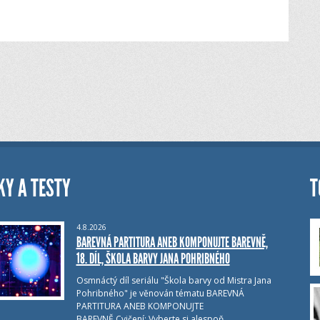
KY A TESTY
T
4.8.2026
BAREVNÁ PARTITURA ANEB KOMPONUJTE BAREVNĚ,
18. DÍL, ŠKOLA BARVY JANA POHRIBNÉHO
Osmnáctý díl seriálu "Škola barvy od Mistra Jana
Pohribného" je věnován tématu BAREVNÁ
PARTITURA ANEB KOMPONUJTE
BAREVNĚ.Cvičení: Vyberte si alespoň…