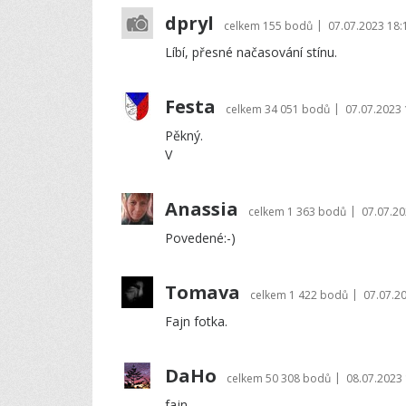
dpryl
|
celkem
155 bodů
07.07.2023 18:
Líbí, přesné načasování stínu.
Festa
|
celkem
34 051 bodů
07.07.2023 
Pěkný.
V
Anassia
|
celkem
1 363 bodů
07.07.20
Povedené:-)
Tomava
|
celkem
1 422 bodů
07.07.2
Fajn fotka.
DaHo
|
celkem
50 308 bodů
08.07.2023 
fajn