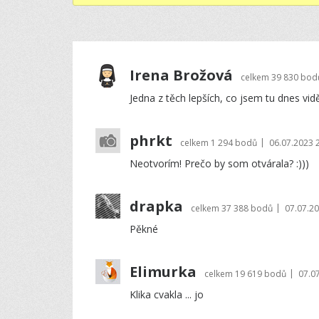
Irena Brožová
celkem
39 830 bod
Jedna z těch lepších, co jsem tu dnes vid
phrkt
|
celkem
1 294 bodů
06.07.2023 
Neotvorím! Prečo by som otvárala? :)))
drapka
|
celkem
37 388 bodů
07.07.20
Pěkné
Elimurka
|
celkem
19 619 bodů
07.0
Klika cvakla ... jo