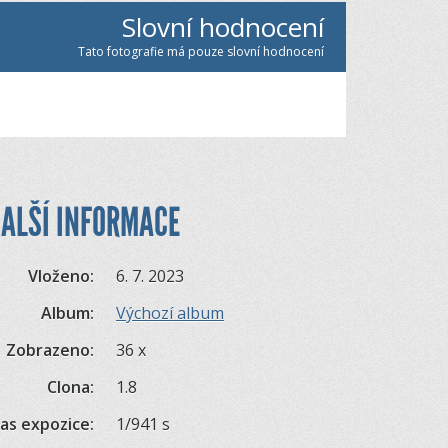
Slovní hodnocení
Tato fotografie má pouze slovní hodnocení
ALŠÍ INFORMACE
Vloženo:
6. 7. 2023
Album:
Výchozí album
Zobrazeno:
36 x
Clona:
1.8
as expozice:
1/941 s