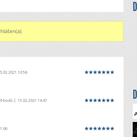
D
hlášen(a).
5.02.2021 10:58
D
|
39 bodů
15.02.2021 14:47
1:06