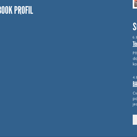
BOOK PROFIL
S
6.
Té
Př
do
ko
4.
BA
Cv
po
je