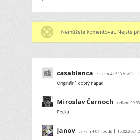
Nemůžete komentovat. Nejste při
casablanca
|
celkem
41 533 bodů
1
Originální, dobrý nápad.
Miroslav Černoch
celkem
29 9
Pecka
janov
|
celkem
4 014 bodů
15.02.2021 2