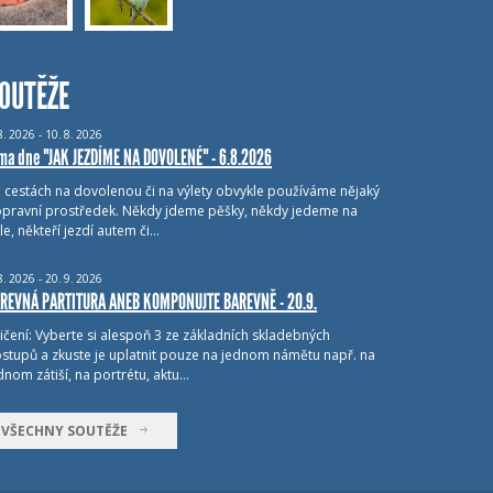
OUTĚŽE
8.
2026 - 10.
8.
2026
ma dne "JAK JEZDÍME NA DOVOLENÉ" - 6.8.2026
i cestách na dovolenou či na výlety obvykle používáme nějaký
pravní prostředek. Někdy jdeme pěšky, někdy jedeme na
le, někteří jezdí autem či…
8.
2026 - 20.
9.
2026
REVNÁ PARTITURA ANEB KOMPONUJTE BAREVNĚ - 20.9.
ičení: Vyberte si alespoň 3 ze základních skladebných
stupů a zkuste je uplatnit pouze na jednom námětu např. na
dnom zátiší, na portrétu, aktu…
VŠECHNY SOUTĚŽE