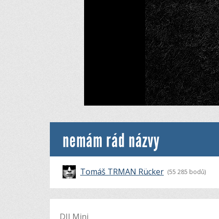
nemám rád názvy
Tomáš TRMAN Rücker
(55 285 bodů)
DJI Mini