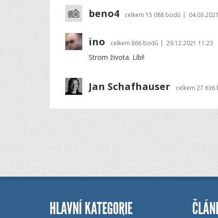
beno4
|
celkem
15 088 bodů
04.03.2021
ino
|
celkem
866 bodů
29.12.2021 11:23
Strom života. Líbí!
Jan Schafhauser
celkem
27 636
HLAVNÍ KATEGORIE
ČLÁN