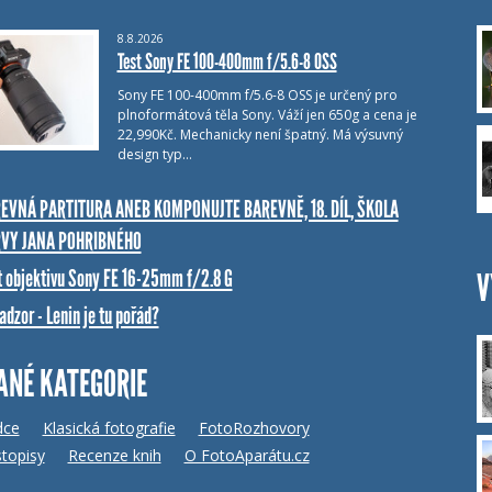
8.8.2026
Test Sony FE 100-400mm f/5.6-8 OSS
Sony FE 100-400mm f/5.6-8 OSS je určený pro
plnoformátová těla Sony. Váží jen 650g a cena je
22,990Kč. Mechanicky není špatný. Má výsuvný
design typ…
EVNÁ PARTITURA ANEB KOMPONUJTE BAREVNĚ, 18. DÍL, ŠKOLA
VY JANA POHRIBNÉHO
t objektivu Sony FE 16-25mm f/2.8 G
V
dzor - Lenin je tu pořád?
ANÉ KATEGORIE
dce
Klasická fotografie
FotoRozhovory
topisy
Recenze knih
O FotoAparátu.cz