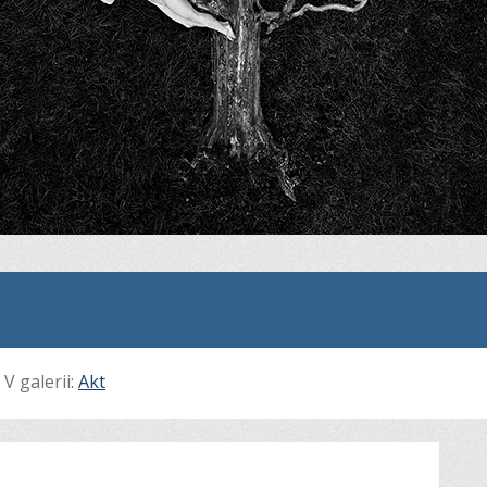
V galerii:
Akt