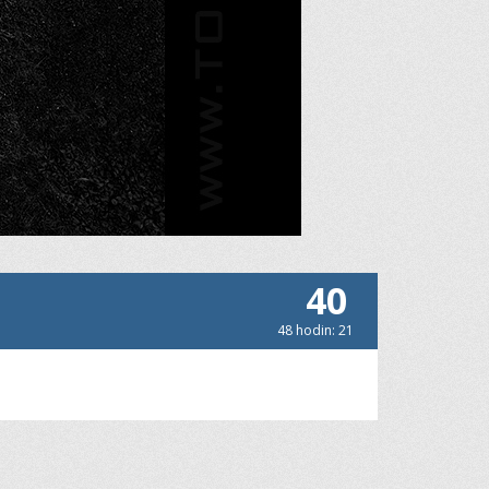
40
48 hodin: 21