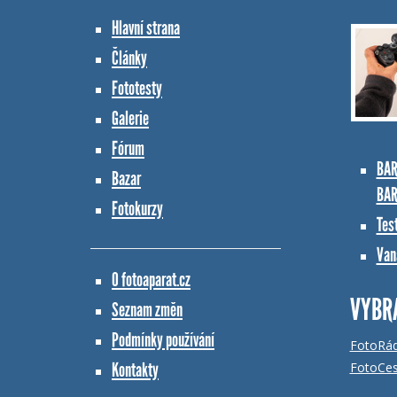
Hlavní strana
Články
Fototesty
Galerie
Fórum
BAR
Bazar
BAR
Fotokurzy
Tes
Vana
O fotoaparat.cz
VYBR
Seznam změn
Podmínky používání
FotoRá
Kontakty
FotoCes