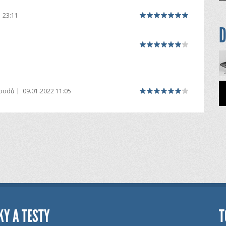
 23:11
D
|
 bodů
09.01.2022 11:05
KY A TESTY
T