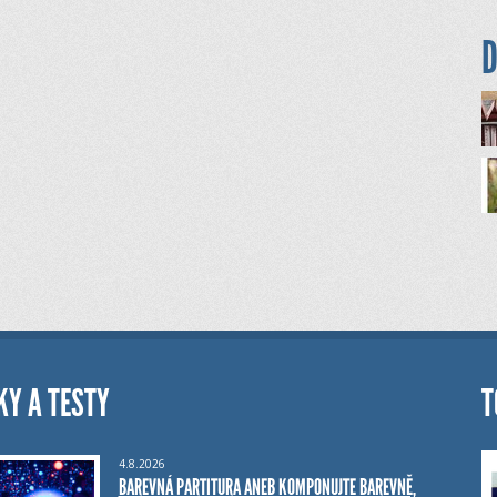
D
KY A TESTY
T
4.8.2026
BAREVNÁ PARTITURA ANEB KOMPONUJTE BAREVNĚ,