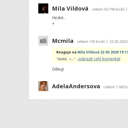
Míla Vildová
|
celkem
56 796 bodů
Hezké..
+
Mcmila
|
celkem
193 bodů
23.05.2020
Reaguje na
Míla Vildová 22.05.2020 19:1
zobrazit celý komentář
"Hezké.. +..." -
Děkuji
AdelaAndersova
celkem
7 060 