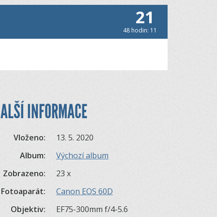
21
48 hodin: 11
ALŠÍ INFORMACE
Vloženo:
13. 5. 2020
Album:
Výchozí album
Zobrazeno:
23 x
Fotoaparát:
Canon EOS 60D
Objektiv:
EF75-300mm f/4-5.6