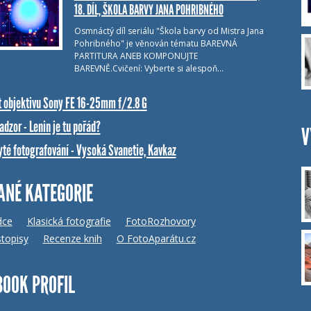
18. DÍL, ŠKOLA BARVY JANA POHRIBNÉHO
Osmnáctý díl seriálu "Škola barvy od Mistra Jana
Pohribného" je věnován tématu BAREVNÁ
PARTITURA ANEB KOMPONUJTE
BAREVNĚ.Cvičení: Vyberte si alespoň…
t objektivu Sony FE 16-25mm f/2.8 G
dzor - Lenin je tu pořád?
V
yté fotografování - Vysoká Svanetie, Kavkaz
ANÉ KATEGORIE
dce
Klasická fotografie
FotoRozhovory
topisy
Recenze knih
O FotoAparátu.cz
BOOK PROFIL