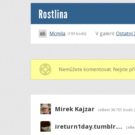
Rostlina
Mcmila
V galerii:
Ostatní 
(193 bodů)
Nemůžete komentovat. Nejste při
Mirek Kajzar
celkem
36 701 bodů
ireturn1day.tumblr.com
celk