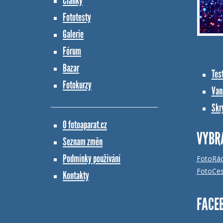
Články
Fototesty
Galerie
Fórum
Bazar
Tes
Fotokurzy
Vana
Skr
O fotoaparat.cz
VYBR
Seznam změn
Podmínky používání
FotoRá
FotoCes
Kontakty
FACE