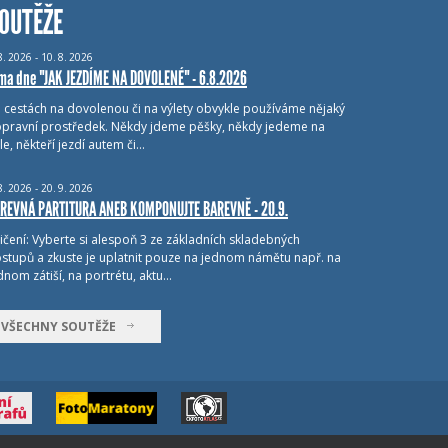
OUTĚŽE
8.
2026 - 10.
8.
2026
ma dne "JAK JEZDÍME NA DOVOLENÉ" - 6.8.2026
i cestách na dovolenou či na výlety obvykle používáme nějaký
pravní prostředek. Někdy jdeme pěšky, někdy jedeme na
le, někteří jezdí autem či…
8.
2026 - 20.
9.
2026
REVNÁ PARTITURA ANEB KOMPONUJTE BAREVNĚ - 20.9.
ičení: Vyberte si alespoň 3 ze základních skladebných
stupů a zkuste je uplatnit pouze na jednom námětu např. na
dnom zátiší, na portrétu, aktu…
VŠECHNY SOUTĚŽE