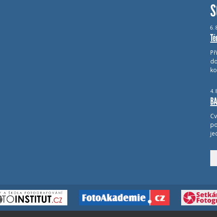
S
6.
Té
Př
do
ko
4.
BA
Cv
po
je