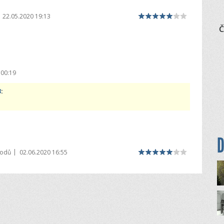
22.05.2020 19:13
Č
 00:19
3
:
D
|
bodů
02.06.2020 16:55