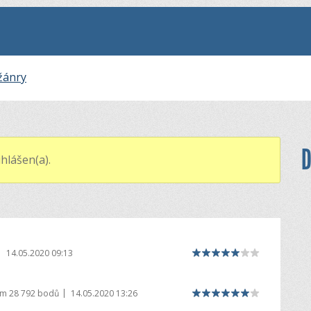
žánry
D
hlášen(a).
|
14.05.2020 09:13
|
em
28 792 bodů
14.05.2020 13:26