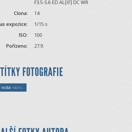
F3.5-5.6 ED AL[IF] DC WR
Clona:
14
as expozice:
1/15 s
ISO:
100
Pořízeno:
27.9.
TÍTKY FOTOGRAFIE
voda
14657x