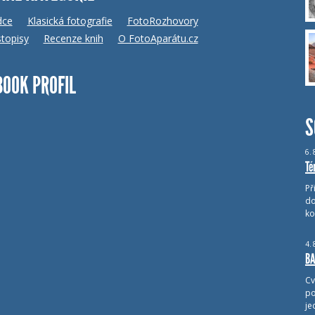
dce
Klasická fotografie
FotoRozhovory
topisy
Recenze knih
O FotoAparátu.cz
BOOK PROFIL
S
6.
Té
Př
do
ko
4.
BA
Cv
po
je