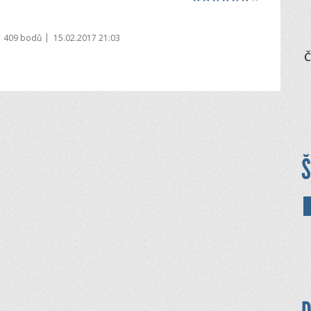
|
1 409 bodů
15.02.2017 21:03
Č
Š