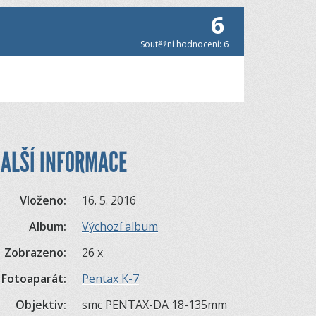
6
Soutěžní hodnocení: 6
ALŠÍ INFORMACE
Vloženo:
16. 5. 2016
Album:
Výchozí album
Zobrazeno:
26 x
Fotoaparát:
Pentax K-7
Objektiv:
smc PENTAX-DA 18-135mm