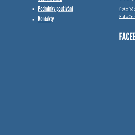
Podmínky používání
FotoRá
FotoCes
Kontakty
FACE