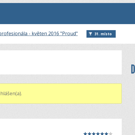
rofesionála - květen 2016 "Proud"
31. místo
D
hlášen(a).