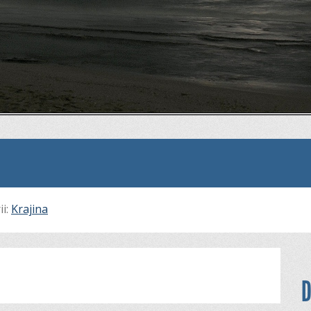
ii:
Krajina
D