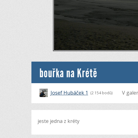
bouřka na Krétě
Josef Hubáček 1
V galer
(2 154 bodů)
jeste jedna z kréty