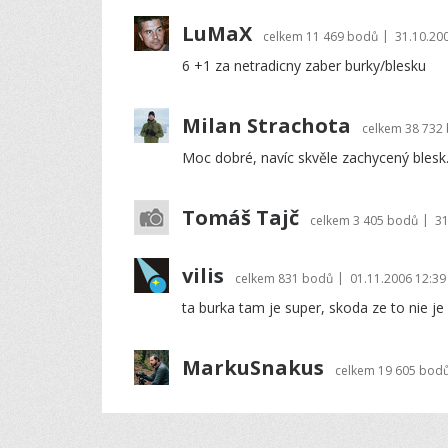
LuMaX
|
celkem
11 469 bodů
31.10.20
6 +1 za netradicny zaber burky/blesku
Milan Strachota
celkem
38 732
Moc dobré, navíc skvěle zachycený blesk
Tomáš Tajč
|
celkem
3 405 bodů
31
vilis
|
celkem
831 bodů
01.11.2006 12:39
ta burka tam je super, skoda ze to nie je 
MarkuSnakus
celkem
19 605 bod