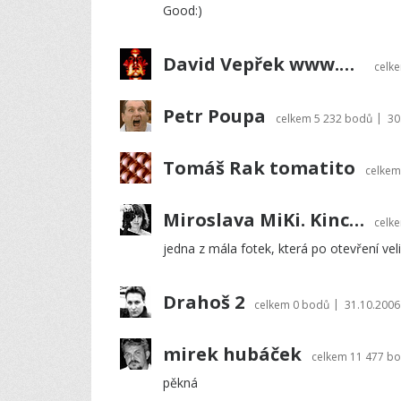
Good:)
David Vepřek www.davidveprek.com
celk
Petr Poupa
|
celkem
5 232 bodů
30
Tomáš Rak tomatito
celke
Miroslava MiKi. Kinclerová
celk
jedna z mála fotek, která po otevření vel
Drahoš 2
|
celkem
0 bodů
31.10.2006
mirek hubáček
celkem
11 477 b
pěkná