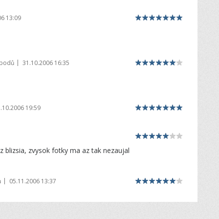
06 13:09
|
 bodů
31.10.2006 16:35
.
.10.2006 19:59
z blizsia, zvysok fotky ma az tak nezaujal
|
ů
05.11.2006 13:37