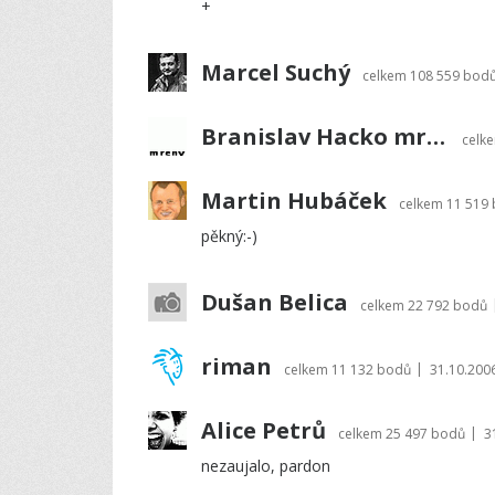
+
Marcel Suchý
celkem
108 559 bod
Branislav Hacko mreny
celk
Martin Hubáček
celkem
11 519
pěkný:-)
Dušan Belica
celkem
22 792 bodů
riman
|
celkem
11 132 bodů
31.10.200
Alice Petrů
|
celkem
25 497 bodů
3
nezaujalo, pardon