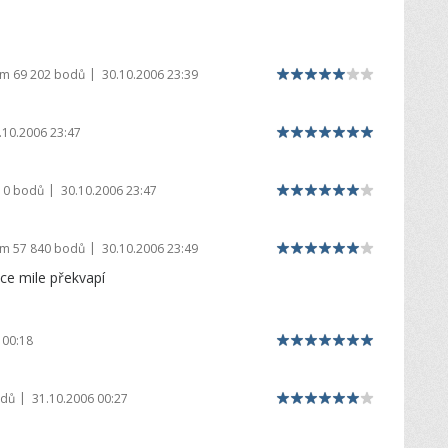
|
em
69 202 bodů
30.10.2006 23:39
.10.2006 23:47
|
m
0 bodů
30.10.2006 23:47
|
em
57 840 bodů
30.10.2006 23:49
ice mile překvapí
 00:18
|
odů
31.10.2006 00:27