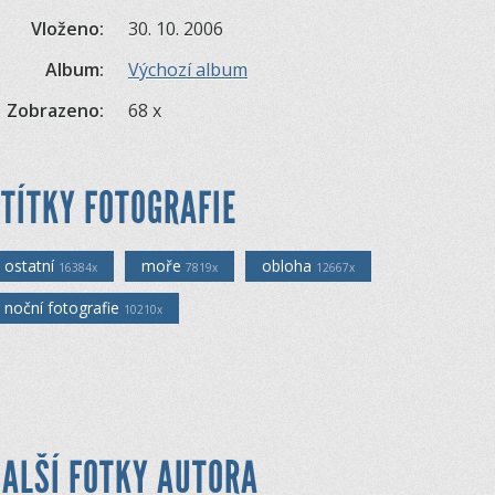
Vloženo:
30. 10. 2006
Album:
Výchozí album
Zobrazeno:
68 x
TÍTKY FOTOGRAFIE
ostatní
moře
obloha
16384x
7819x
12667x
noční fotografie
10210x
ALŠÍ FOTKY AUTORA