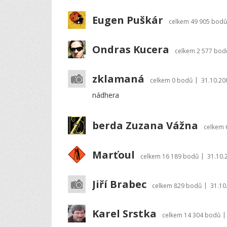
Eugen Puškár
celkem
49 905 bodů
Ondras Kucera
celkem
2 577 bod
zklamaná
|
celkem
0 bodů
31.10.20
nádhera
berda Zuzana Vážna
celkem
Marťoul
|
celkem
16 189 bodů
31.10.
Jiří Brabec
|
celkem
829 bodů
31.10
Karel Srstka
|
celkem
14 304 bodů