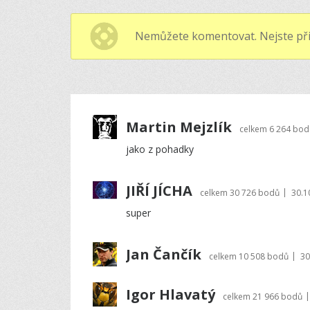
Nemůžete komentovat. Nejste při
Martin Mejzlík
celkem
6 264 bod
jako z pohadky
JIŘÍ JÍCHA
|
celkem
30 726 bodů
30.1
super
Jan Čančík
|
celkem
10 508 bodů
30
Igor Hlavatý
|
celkem
21 966 bodů