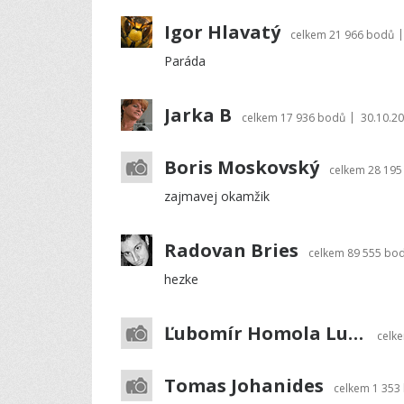
Igor Hlavatý
|
celkem
21 966 bodů
Paráda
Jarka B
|
celkem
17 936 bodů
30.10.20
Boris Moskovský
celkem
28 195
zajmavej okamžik
Radovan Bries
celkem
89 555 bo
hezke
Ľubomír Homola Lubo54
celk
Tomas Johanides
celkem
1 353