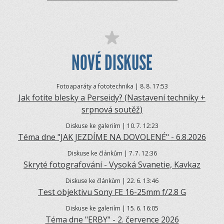
NOVÉ DISKUSE
Fotoaparáty a fototechnika | 8.
8. 17:53
Jak fotíte blesky a Perseidy? (Nastavení techniky +
srpnová soutěž)
Diskuse ke galeriím | 10.
7. 12:23
Téma dne "JAK JEZDÍME NA DOVOLENÉ" - 6.8.2026
Diskuse ke článkům | 7.
7. 12:36
Skryté fotografování - Vysoká Svanetie, Kavkaz
Diskuse ke článkům | 22.
6. 13:46
Test objektivu Sony FE 16-25mm f/2.8 G
Diskuse ke galeriím | 15.
6. 16:05
Téma dne "ERBY" - 2. července 2026