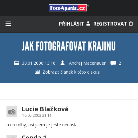
Přihlásit se
PŘIHLÁSIT
REGISTROVAT
JAK FOTOGRAFOVAT KRAJINU
Zapamatovat
30.01.2000 13:16
Andrej Macenauer
2
Zobrazit článek k této diskusi
Zapomněli jste heslo?
Měli jste účet na starém webu?
Lucie Blažková
16.05.2003 21:11
a co mlhy, asi jsem je jeste nenasla
Cenda 1