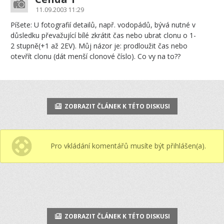
11.09.2003 11:29
Píšete: U fotografií detailů, např. vodopádů, bývá nutné v
důsledku převažující bílé zkrátit čas nebo ubrat clonu o 1-
2 stupně(+1 až 2EV). Můj názor je: prodloužit čas nebo
otevřít clonu (dát menší clonové číslo). Co vy na to??
ZOBRAZIT ČLÁNEK K TÉTO DISKUSI
Pro vkládání komentářů musíte být přihlášen(a).
ZOBRAZIT ČLÁNEK K TÉTO DISKUSI