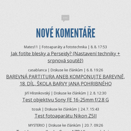
NOVÉ KOMENTÁŘE
Mates11 | Fotoaparáty a fototechnika | 8.
8. 17:53
Jak fotíte blesky a Perseidy? (Nastavení techniky +
srpnová soutěž)
casablanca | Diskuse ke článkům | 6.
8. 19:26
BAREVNÁ PARTITURA ANEB KOMPONUJTE BAREVNĚ,
18. DÍL, ŠKOLA BARVY JANA POHRIBNÉHO
Jiří Hlisnikovský | Diskuse ke článkům | 2.
8. 12:30
Test objektivu Sony FE 16-25mm f/2.8 G
tosuk | Diskuse ke článkům | 24.
7. 15:43
Test fotoaparátu Nikon Z5II
MYSTERIO | Diskuse ke článkům | 20.
7. 09:26