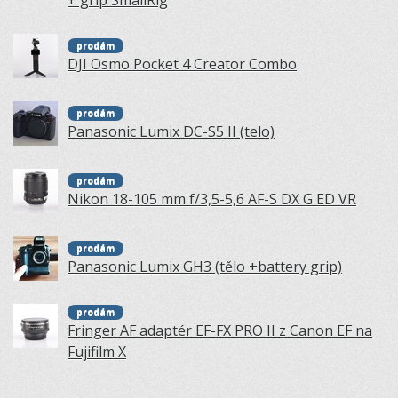
+ grip SmallRig
prodám
DJI Osmo Pocket 4 Creator Combo
prodám
Panasonic Lumix DC-S5 II (telo)
prodám
Nikon 18-105 mm f/3,5-5,6 AF-S DX G ED VR
prodám
Panasonic Lumix GH3 (tělo +battery grip)
prodám
Fringer AF adaptér EF-FX PRO II z Canon EF na
Fujifilm X