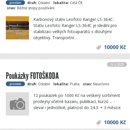
druh:
Ostatní
lokalita:
Celá ČR
prodám
stav:
Běžné stopy používání
Karbonový stativ Leofoto Ranger LS-364C.
Stativ Leofoto Ranger LS-364C je ideální pro
stabilizaci velkých fotoaparátů s dlouhými
objektivy. Transportní…
10000 Kč
24.2.2025
Poukázky FOTOŠKODA
druh:
Ostatní
lokalita:
Praha
stav:
Neurčeno
prodám
12 poukázek po 1000 Kč na veškerý sortiment
prodejny včetně bazaru, publikací, kurzů ... -
sleva! i jednotlivě, platnost do 24.3. + 3 měsíce
10000 Kč