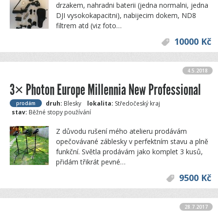
drzakem, nahradni baterii (jedna normalni, jedna
DJI vysokokapacitni), nabijecim dokem, ND8
filtrem atd (viz foto…
10000 Kč
4.5.2018
3× Photon Europe Millennia New Professional
druh:
Blesky
lokalita:
Středočeský kraj
prodám
stav:
Běžné stopy používání
Z důvodu rušení mého atelieru prodávám
opečovávané záblesky v perfektním stavu a plně
funkční. Světla prodávám jako komplet 3 kusů,
přidám třikrát pevné…
9500 Kč
28.7.2017