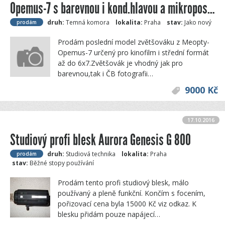
Opemus-7 s barevnou i kond.hlavou a mikroposuvem
druh:
Temná komora
lokalita:
Praha
stav:
Jako nový
prodám
Prodám poslední model zvětšováku z Meopty-
Opemus-7 určený pro kinofilm i střední formát
až do 6x7.Zvětšovák je vhodný jak pro
barevnou,tak i ČB fotografii…
9000 Kč
17.10.2016
Studiový profi blesk Aurora Genesis G 800
druh:
Studiová technika
lokalita:
Praha
prodám
stav:
Běžné stopy používání
Prodám tento profi studiový blesk, málo
používaný a pleně funkční. Končím s focením,
pořizovací cena byla 15000 Kč viz odkaz. K
blesku přidám pouze napájecí…