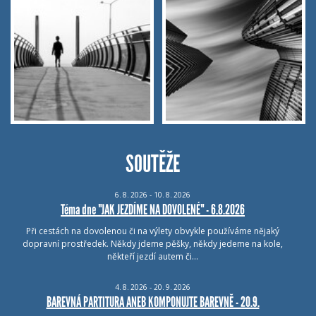
SOUTĚŽE
6.
8.
2026 - 10.
8.
2026
Téma dne "JAK JEZDÍME NA DOVOLENÉ" - 6.8.2026
Při cestách na dovolenou či na výlety obvykle používáme nějaký
dopravní prostředek. Někdy jdeme pěšky, někdy jedeme na kole,
někteří jezdí autem či…
4.
8.
2026 - 20.
9.
2026
BAREVNÁ PARTITURA ANEB KOMPONUJTE BAREVNĚ - 20.9.