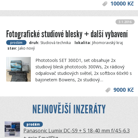
10000 Kč
3.1.2016
Fotografické studiové blesky + další vybavení
druh:
Studiová technika
lokalita:
Jihomoravský kraj
prodám
stav:
Jako nový
Phototools SET 300D1, set obsahuje 2x
studiový blesk phototools 300Ws, 2x rádiový
odpalovač studiových světel, 2x softbox 60x90 s
bajonetem Bowens, 2x studiový…
9000 Kč
NEJNOVĚJŠÍ INZERÁTY
prodám
Panasonic Lumix DC-S9 + S 18-40 mm f/4.5-6.3