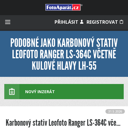
Přihlásit se
PŘIHLÁSIT
REGISTROVAT
PODOBNÉ JAKO KARBONOVÝ STATIV
LEOFOTO RANGER LS-364C VČETNĚ
Zapamatovat
KULOVÉ HLAVY LH-55
Zapomněli jste heslo?
Měli jste účet na starém webu?
NOVÝ INZERÁT
31.5.2026
Karbonový stativ Leofoto Ranger LS-364C včetně kulové hlavy LH-55