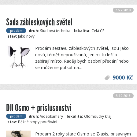
16.2.2019
Sada zábleskových světel
druh:
Studiová technika
lokalita:
Celá ČR
prodám
stav:
Jako nový
Prodám sestavu zábleskových světel, jsou jako
nová, téměř nepoužívaná, jen mi tu leží a
zabírají místo. Raději bych osobní předání nebo
se můžeme potkat na…
9000 Kč
3.12.2018
DJI Osmo + prislusenstvi
druh:
Videokamery
lokalita:
Olomoucký kraj
prodám
stav:
Běžné stopy používání
Prodam 2 roky stare Osmo se Z-axis, prisavnym