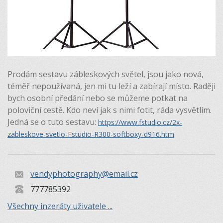
Prodám sestavu zábleskových světel, jsou jako nová,
téměř nepoužívaná, jen mi tu leží a zabírají místo. Raději
bych osobní předání nebo se můžeme potkat na
poloviční cestě. Kdo neví jak s nimi fotit, ráda vysvětlím.
Jedná se o tuto sestavu:
https://www.fstudio.cz/2x-
zableskove-svetlo-Fstudio-R300-softboxy-d916.htm
vendyphotography@email.cz
777785392
Všechny inzeráty uživatele ...