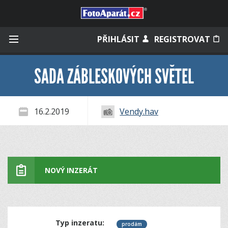
Přihlásit se
PŘIHLÁSIT
REGISTROVAT
SADA ZÁBLESKOVÝCH SVĚTEL
Zapamatovat
16.2.2019
Vendy.hav
Zapomněli jste heslo?
Měli jste účet na starém webu?
NOVÝ INZERÁT
Typ inzeratu:
prodám