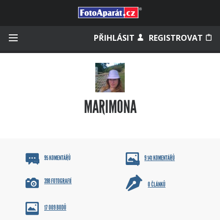
Přihlásit se
PŘIHLÁSIT
REGISTROVAT
Zapamatovat
MARIMONA
Zapomněli jste heslo?
Měli jste účet na starém webu?
95 KOMENTÁŘŮ
9 141 KOMENTÁŘŮ
398 FOTOGRAFIÍ
0 ČLÁNKŮ
17 009 BODŮ