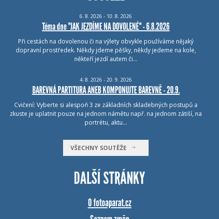
6.
8.
2026 - 10.
8.
2026
Téma dne "JAK JEZDÍME NA DOVOLENÉ" - 6.8.2026
Při cestách na dovolenou či na výlety obvykle používáme nějaký
dopravní prostředek. Někdy jdeme pěšky, někdy jedeme na kole,
někteří jezdí autem či…
4.
8.
2026 - 20.
9.
2026
BAREVNÁ PARTITURA ANEB KOMPONUJTE BAREVNĚ - 20.9.
Cvičení: Vyberte si alespoň 3 ze základních skladebných postupů a
zkuste je uplatnit pouze na jednom námětu např. na jednom zátiší, na
portrétu, aktu…
VŠECHNY SOUTĚŽE
DALŠÍ STRÁNKY
O fotoaparat.cz