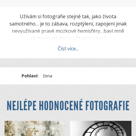
Užívám si fotografie stejně tak, jako života
samotného… je to zábava, rozptýlení, zapojení jinak
nevyužívané pravé mozkové hemisféry…baví mně
sledovat, jak fotí a užívají si i jiní :)
Číst více...
Pohlaví:
žena
NEJLÉPE HODNOCENÉ FOTOGRAFIE