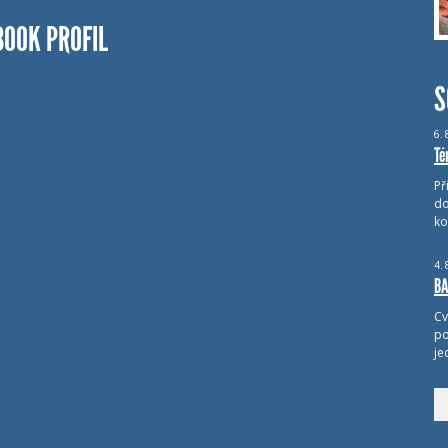
BOOK PROFIL
S
6.
Té
Př
do
ko
4.
BA
Cv
po
je