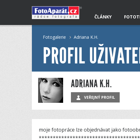
ČLÁNKY
FOTOT
Fotogalerie
Adriana K.H.
PROFIL UŽIVATE
ADRIANA K.H.
VEŘEJNÝ PROFIL
moje fotopráce lze objednávat jako fotoob
*************­***********************