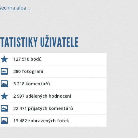
echna alba ...
TATISTIKY UŽIVATELE
127 510 bodů
280 fotografií
3 218 komentářů
2 997 udělených hodnocení
22 471 přijatých komentářů
13 482 zobrazených fotek