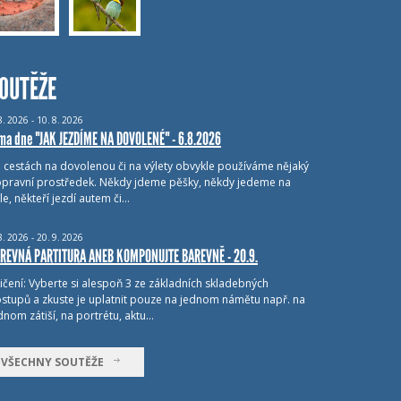
OUTĚŽE
8.
2026 - 10.
8.
2026
ma dne "JAK JEZDÍME NA DOVOLENÉ" - 6.8.2026
i cestách na dovolenou či na výlety obvykle používáme nějaký
pravní prostředek. Někdy jdeme pěšky, někdy jedeme na
le, někteří jezdí autem či…
8.
2026 - 20.
9.
2026
REVNÁ PARTITURA ANEB KOMPONUJTE BAREVNĚ - 20.9.
ičení: Vyberte si alespoň 3 ze základních skladebných
stupů a zkuste je uplatnit pouze na jednom námětu např. na
dnom zátiší, na portrétu, aktu…
VŠECHNY SOUTĚŽE