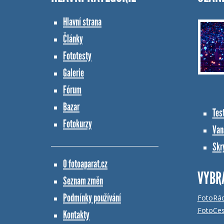
Hlavní strana
Články
Fototesty
Galerie
Fórum
Bazar
Tes
Fotokurzy
Vana
Skr
O fotoaparat.cz
VYBR
Seznam změn
Podmínky používání
FotoRá
FotoCes
Kontakty