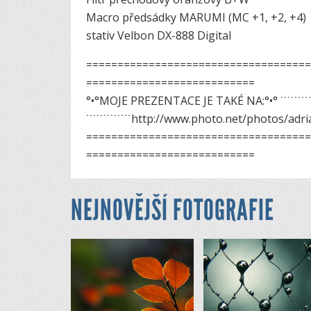
Macro předsádky MARUMI (MC +1, +2, +4)
stativ Velbon DX-888 Digital
=============­=======================
========================­===
°•°MOJE PREZENTACE JE TAKÉ NA:°•° ˙˙˙˙˙˙˙˙˙˙˙˙˙­˙˙
˙˙˙˙˙˙˙˙˙˙˙˙˙http://www­.photo.net/pho­tos/adr
=============­=======================
========================­===
NEJNOVĚJŠÍ FOTOGRAFIE