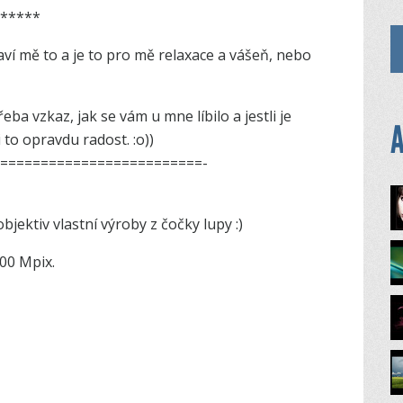
******
baví mě to a je to pro mě relaxace a vášeň, nebo
ba vzkaz, jak se vám u mne líbilo a jestli je
A
to opravdu radost. :o))
=­========================­
ektiv vlastní výroby z čočky lupy :)
00 Mpix.