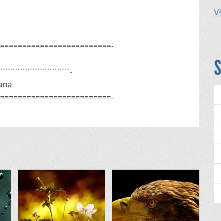
Vš
=­========================­
S
˙˙˙˙˙˙˙˙˙˙˙˙˙˙˙˙˙˙˙˙˙˙­
iana
=­========================­