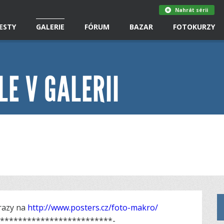
Nahrát sérii
ESTY
GALERIE
FÓRUM
BAZAR
FOTOKURZY
LE V GALERII
razy na
http://www.posters.cz/foto-makro/
*­************************­