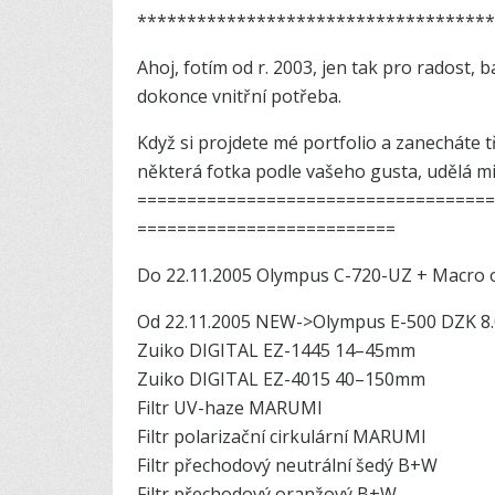
************************­***********
Ahoj, fotím od r. 2003, jen tak pro radost, 
dokonce vnitřní potřeba.
Když si projdete mé portfolio a zanecháte tře
některá fotka podle vašeho gusta, udělá mi 
=============­=======================
========================­==
Do 22.11.2005 Olympus C-720-UZ + Macro obj
Od 22.11.2005 NEW->Olympus E-500 DZK 8.
Zuiko DIGITAL EZ-1445 14–45mm
Zuiko DIGITAL EZ-4015 40–150mm
Filtr UV-haze MARUMI
Filtr polarizační cirkulární MARUMI
Filtr přechodový neutrální šedý B+W
Filtr přechodový oranžový B+W