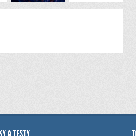
KY A TESTY
T