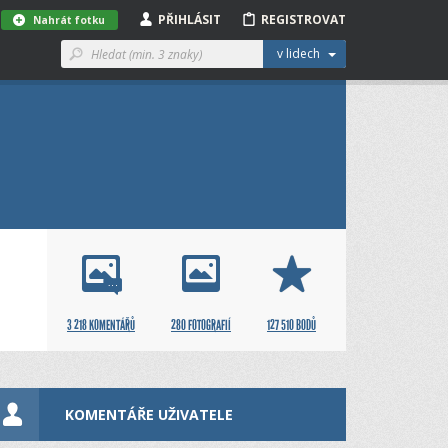
PŘIHLÁSIT
REGISTROVAT
Nahrát fotku
v lidech
3 218 KOMENTÁŘŮ
280 FOTOGRAFIÍ
127 510 BODŮ
KOMENTÁŘE UŽIVATELE