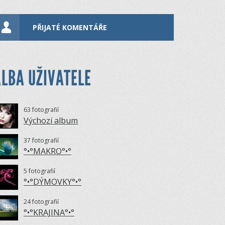
PŘIJATÉ KOMENTÁŘE
LBA UŽIVATELE
63 fotografií
Výchozí album
37 fotografií
°•°MAKRO°•°
5 fotografií
°•°DÝMOVKY°•°
24 fotografií
°•°KRAJINA°•°