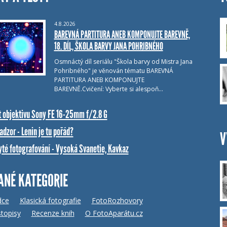
4.8.2026
BAREVNÁ PARTITURA ANEB KOMPONUJTE BAREVNĚ,
18. DÍL, ŠKOLA BARVY JANA POHRIBNÉHO
Osmnáctý díl seriálu "Škola barvy od Mistra Jana
Pohribného" je věnován tématu BAREVNÁ
PARTITURA ANEB KOMPONUJTE
BAREVNĚ.Cvičení: Vyberte si alespoň…
t objektivu Sony FE 16-25mm f/2.8 G
dzor - Lenin je tu pořád?
V
yté fotografování - Vysoká Svanetie, Kavkaz
ANÉ KATEGORIE
dce
Klasická fotografie
FotoRozhovory
topisy
Recenze knih
O FotoAparátu.cz