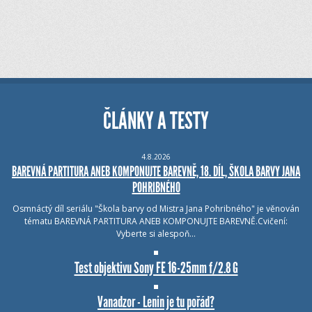
ČLÁNKY A TESTY
4.8.2026
BAREVNÁ PARTITURA ANEB KOMPONUJTE BAREVNĚ, 18. DÍL, ŠKOLA BARVY JANA
POHRIBNÉHO
Osmnáctý díl seriálu "Škola barvy od Mistra Jana Pohribného" je věnován
tématu BAREVNÁ PARTITURA ANEB KOMPONUJTE BAREVNĚ.Cvičení:
Vyberte si alespoň…
Test objektivu Sony FE 16-25mm f/2.8 G
Vanadzor - Lenin je tu pořád?