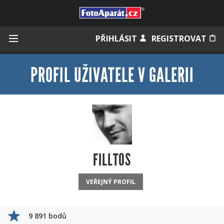
Přihlásit se
PŘIHLÁSIT
REGISTROVAT
PROFIL UŽIVATELE V GALERII
Zapamatovat
Zapomněli jste heslo?
Měli jste účet na starém webu?
FILLTOS
VEŘEJNÝ PROFIL
9 891 bodů