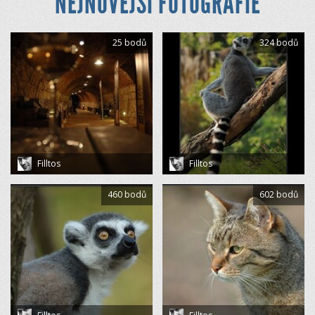
NEJNOVĚJŠÍ FOTOGRAFIE
25 bodů
324 bodů
Filltos
Filltos
460 bodů
602 bodů