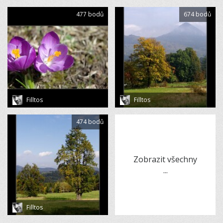
477 bodů
674 bodů
Filltos
Filltos
474 bodů
Zobrazit všechny
...
Filltos