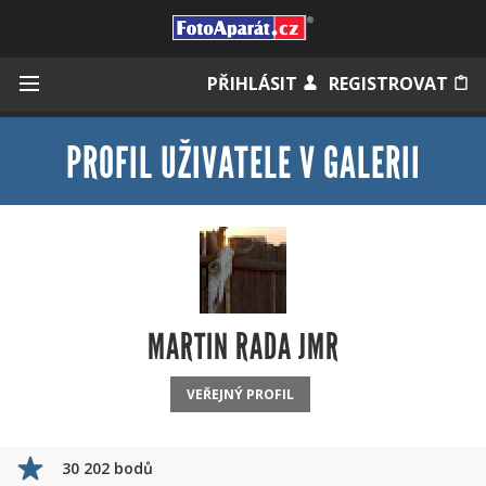
Přihlásit se
PŘIHLÁSIT
REGISTROVAT
PROFIL UŽIVATELE V GALERII
Zapamatovat
Zapomněli jste heslo?
Měli jste účet na starém webu?
MARTIN RADA JMR
VEŘEJNÝ PROFIL
30 202 bodů