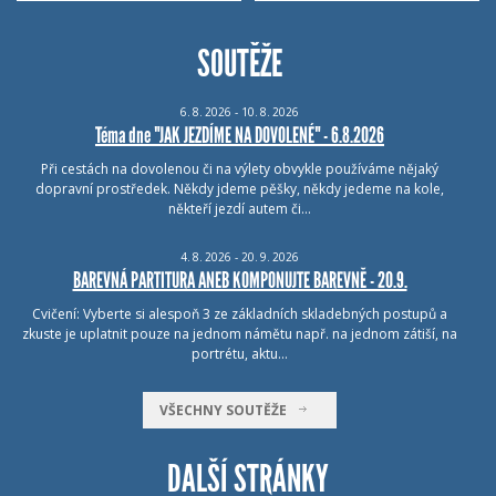
SOUTĚŽE
6.
8.
2026 - 10.
8.
2026
Téma dne "JAK JEZDÍME NA DOVOLENÉ" - 6.8.2026
Při cestách na dovolenou či na výlety obvykle používáme nějaký
dopravní prostředek. Někdy jdeme pěšky, někdy jedeme na kole,
někteří jezdí autem či…
4.
8.
2026 - 20.
9.
2026
BAREVNÁ PARTITURA ANEB KOMPONUJTE BAREVNĚ - 20.9.
Cvičení: Vyberte si alespoň 3 ze základních skladebných postupů a
zkuste je uplatnit pouze na jednom námětu např. na jednom zátiší, na
portrétu, aktu…
VŠECHNY SOUTĚŽE
DALŠÍ STRÁNKY