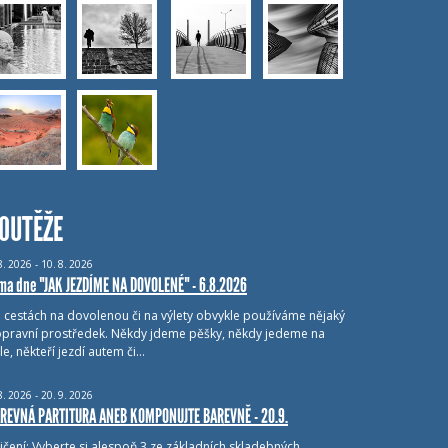
OUTĚŽE
8.
2026 - 10.
8.
2026
ma dne "JAK JEZDÍME NA DOVOLENÉ" - 6.8.2026
i cestách na dovolenou či na výlety obvykle používáme nějaký
pravní prostředek. Někdy jdeme pěšky, někdy jedeme na
le, někteří jezdí autem či…
8.
2026 - 20.
9.
2026
REVNÁ PARTITURA ANEB KOMPONUJTE BAREVNĚ - 20.9.
ičení: Vyberte si alespoň 3 ze základních skladebných