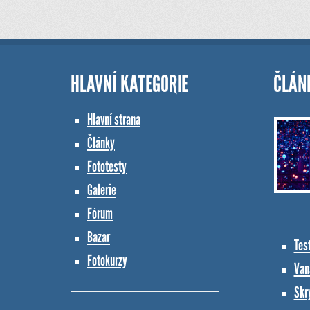
HLAVNÍ KATEGORIE
ČLÁN
Hlavní strana
Články
Fototesty
Galerie
Fórum
Bazar
Tes
Fotokurzy
Vana
Skr