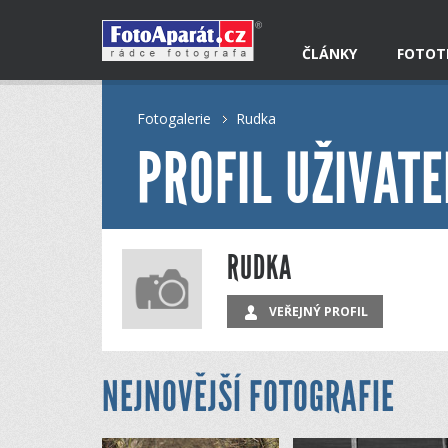
ČLÁNKY
FOTOT
Fotogalerie
Rudka
PROFIL UŽIVATE
RUDKA
VEŘEJNÝ PROFIL
NEJNOVĚJŠÍ FOTOGRAFIE