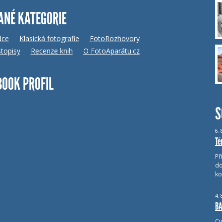
ANÉ KATEGORIE
dce
Klasická fotografie
FotoRozhovory
topisy
Recenze knih
O FotoAparátu.cz
BOOK PROFIL
S
6.
Té
Př
do
ko
4.
BA
Cv