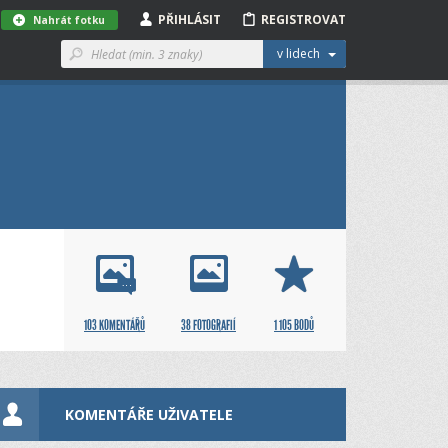
PŘIHLÁSIT
REGISTROVAT
Nahrát fotku
v lidech
103 KOMENTÁŘŮ
38 FOTOGRAFIÍ
1 105 BODŮ
KOMENTÁŘE UŽIVATELE