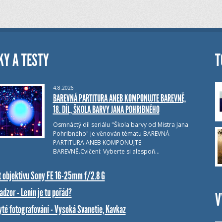
KY A TESTY
T
4.8.2026
BAREVNÁ PARTITURA ANEB KOMPONUJTE BAREVNĚ,
18. DÍL, ŠKOLA BARVY JANA POHRIBNÉHO
Osmnáctý díl seriálu "Škola barvy od Mistra Jana
Pohribného" je věnován tématu BAREVNÁ
PARTITURA ANEB KOMPONUJTE
BAREVNĚ.Cvičení: Vyberte si alespoň…
t objektivu Sony FE 16-25mm f/2.8 G
dzor - Lenin je tu pořád?
V
yté fotografování - Vysoká Svanetie, Kavkaz