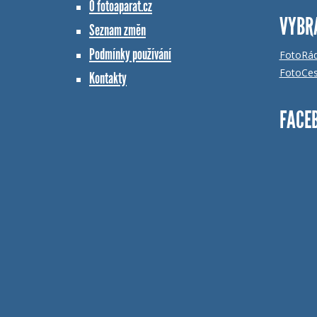
O fotoaparat.cz
VYBR
Seznam změn
Podmínky používání
FotoRá
FotoCes
Kontakty
FACE