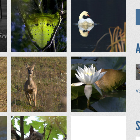
A
Vš
S