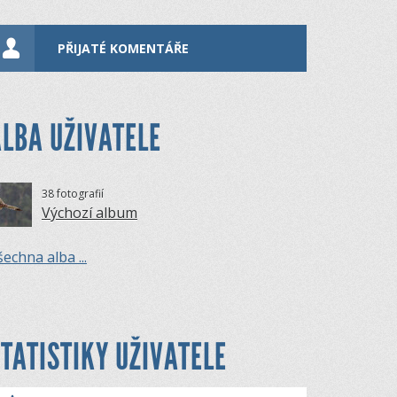
PŘIJATÉ KOMENTÁŘE
LBA UŽIVATELE
38 fotografií
Výchozí album
echna alba ...
TATISTIKY UŽIVATELE