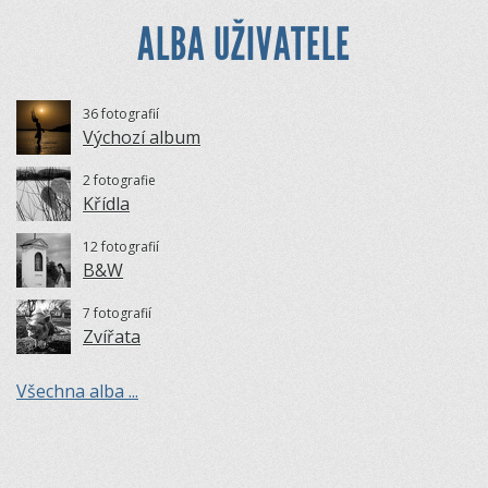
ALBA UŽIVATELE
36 fotografií
Výchozí album
2 fotografie
Křídla
12 fotografií
B&W
7 fotografií
Zvířata
Všechna alba ...