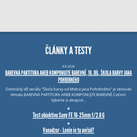
ČLÁNKY A TESTY
4.8.2026
BAREVNÁ PARTITURA ANEB KOMPONUJTE BAREVNĚ, 18. DÍL, ŠKOLA BARVY JANA
POHRIBNÉHO
Osmnáctý díl seriálu "Škola barvy od Mistra Jana Pohribného" je věnován
tématu BAREVNÁ PARTITURA ANEB KOMPONUJTE BAREVNĚ.Cvičení:
Vyberte si alespoň…
Test objektivu Sony FE 16-25mm f/2.8 G
Vanadzor - Lenin je tu pořád?