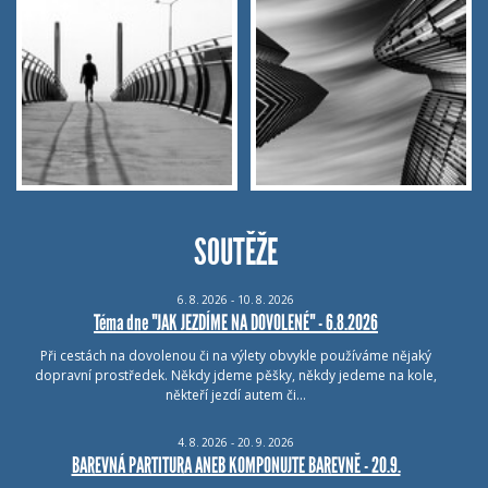
SOUTĚŽE
6.
8.
2026 - 10.
8.
2026
Téma dne "JAK JEZDÍME NA DOVOLENÉ" - 6.8.2026
Při cestách na dovolenou či na výlety obvykle používáme nějaký
dopravní prostředek. Někdy jdeme pěšky, někdy jedeme na kole,
někteří jezdí autem či…
4.
8.
2026 - 20.
9.
2026
BAREVNÁ PARTITURA ANEB KOMPONUJTE BAREVNĚ - 20.9.