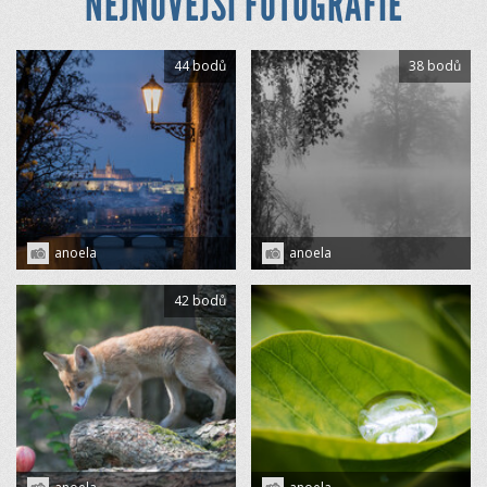
NEJNOVĚJŠÍ FOTOGRAFIE
44 bodů
38 bodů
anoela
anoela
42 bodů