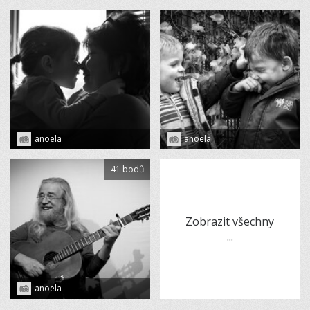
anoela
anoela
41 bodů
Zobrazit všechny
...
anoela