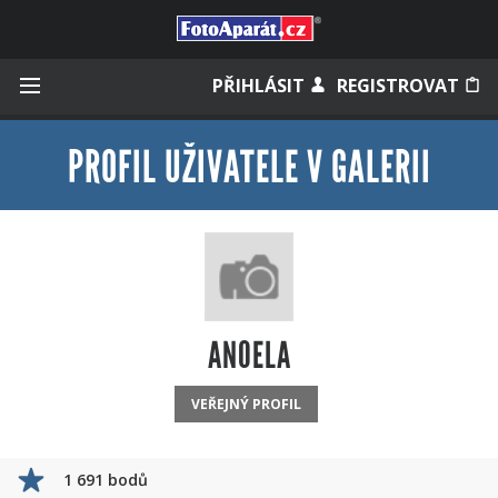
Přihlásit se
PŘIHLÁSIT
REGISTROVAT
PROFIL UŽIVATELE V GALERII
Zapamatovat
Zapomněli jste heslo?
Měli jste účet na starém webu?
ANOELA
VEŘEJNÝ PROFIL
1 691 bodů