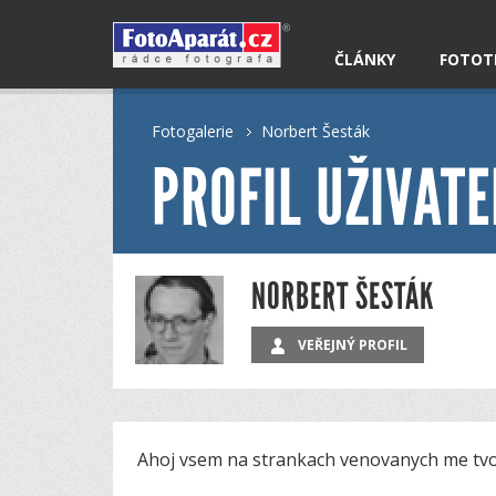
ČLÁNKY
FOTOT
Fotogalerie
Norbert Šesták
PROFIL UŽIVATE
NORBERT ŠESTÁK
VEŘEJNÝ PROFIL
Ahoj vsem na strankach venovanych me tvo