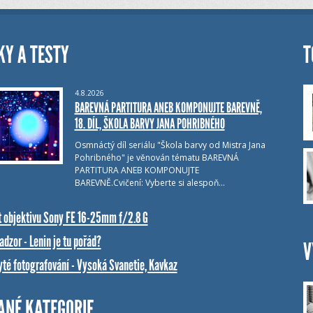
KY A TESTY
T
4.8.2026
BAREVNÁ PARTITURA ANEB KOMPONUJTE BAREVNĚ,
18. DÍL, ŠKOLA BARVY JANA POHRIBNÉHO
Osmnáctý díl seriálu "Škola barvy od Mistra Jana
Pohribného" je věnován tématu BAREVNÁ
PARTITURA ANEB KOMPONUJTE
BAREVNĚ.Cvičení: Vyberte si alespoň…
t objektivu Sony FE 16-25mm f/2.8 G
dzor - Lenin je tu pořád?
V
yté fotografování - Vysoká Svanetie, Kavkaz
ANÉ KATEGORIE