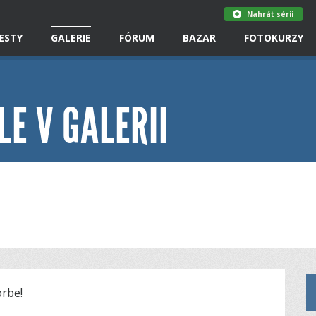
Nahrát sérii
ESTY
GALERIE
FÓRUM
BAZAR
FOTOKURZY
LE V GALERII
rbe!