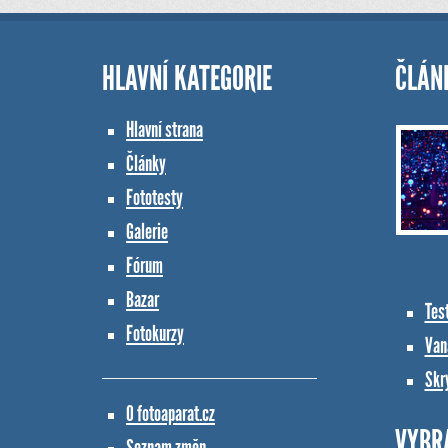
HLAVNÍ KATEGORIE
ČLÁN
Hlavní strana
Články
Fototesty
Galerie
Fórum
Bazar
Tes
Fotokurzy
Vana
Skr
O fotoaparat.cz
VYBR
Seznam změn