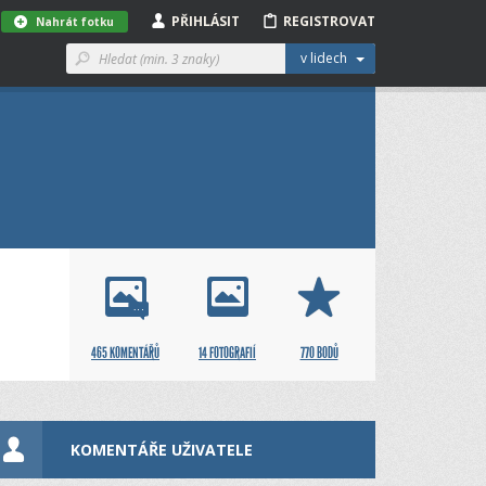
PŘIHLÁSIT
REGISTROVAT
Nahrát fotku
v lidech
465 KOMENTÁŘŮ
14 FOTOGRAFIÍ
770 BODŮ
KOMENTÁŘE UŽIVATELE