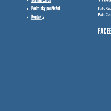
Podmínky používání
FotoRá
FotoCes
Kontakty
FACE