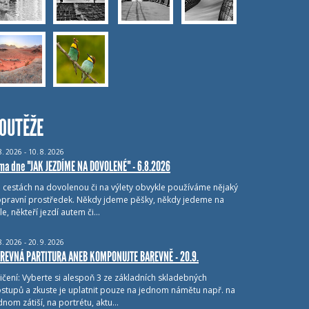
OUTĚŽE
8.
2026 - 10.
8.
2026
ma dne "JAK JEZDÍME NA DOVOLENÉ" - 6.8.2026
i cestách na dovolenou či na výlety obvykle používáme nějaký
pravní prostředek. Někdy jdeme pěšky, někdy jedeme na
le, někteří jezdí autem či…
8.
2026 - 20.
9.
2026
REVNÁ PARTITURA ANEB KOMPONUJTE BAREVNĚ - 20.9.
ičení: Vyberte si alespoň 3 ze základních skladebných
stupů a zkuste je uplatnit pouze na jednom námětu např. na
dnom zátiší, na portrétu, aktu…