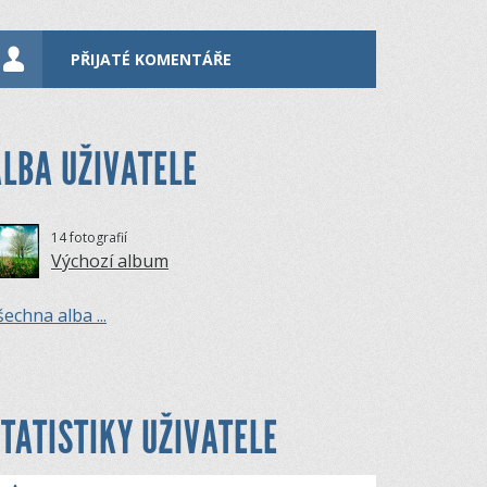
PŘIJATÉ KOMENTÁŘE
LBA UŽIVATELE
14 fotografií
Výchozí album
echna alba ...
TATISTIKY UŽIVATELE