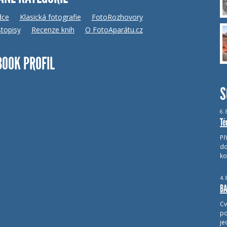
dce
Klasická fotografie
FotoRozhovory
topisy
Recenze knih
O FotoAparátu.cz
BOOK PROFIL
S
6.
Té
Př
do
ko
4.
BA
Cv
po
je