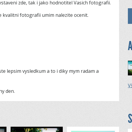
taveni zde, tak i jako hodnotitel Vasich fotografii.
kvalitni fotografii umim nalezite ocenit.
A
ste lepsim vysledkum a to i diky mym radam a
Vš
ny den.
S