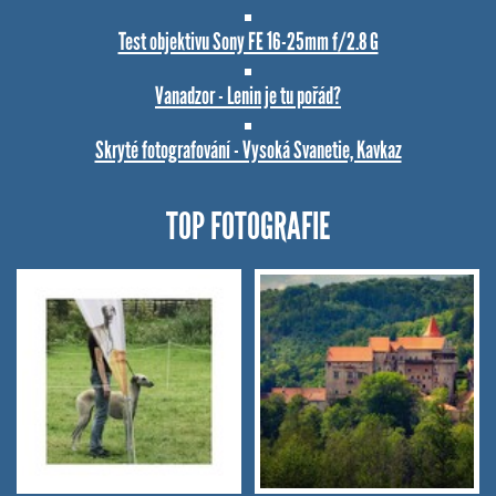
Test objektivu Sony FE 16-25mm f/2.8 G
Vanadzor - Lenin je tu pořád?
Skryté fotografování - Vysoká Svanetie, Kavkaz
TOP FOTOGRAFIE