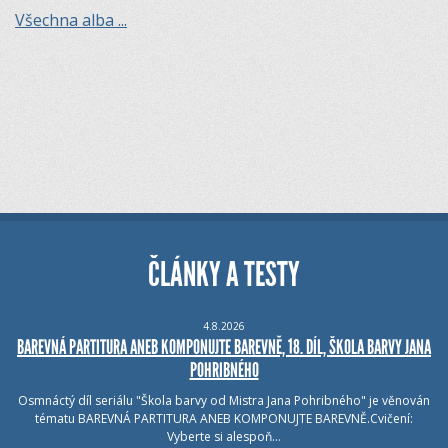
Všechna alba ...
ČLÁNKY A TESTY
4.8.2026
BAREVNÁ PARTITURA ANEB KOMPONUJTE BAREVNĚ, 18. DÍL, ŠKOLA BARVY JANA
POHRIBNÉHO
Osmnáctý díl seriálu "Škola barvy od Mistra Jana Pohribného" je věnován
tématu BAREVNÁ PARTITURA ANEB KOMPONUJTE BAREVNĚ.Cvičení:
Vyberte si alespoň…