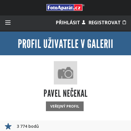
Přihlásit se
PŘIHLÁSIT
REGISTROVAT
PROFIL UŽIVATELE V GALERII
Zapamatovat
Zapomněli jste heslo?
Měli jste účet na starém webu?
PAVEL NEČEKAL
VEŘEJNÝ PROFIL
3 774 bodů