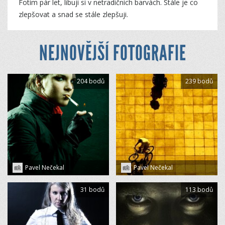
Fotím pár let, libuji si v netradičních barvách. Stále je co
zlepšovat a snad se stále zlepšuji.
NEJNOVĚJŠÍ FOTOGRAFIE
204 bodů
239 bodů
Pavel Nečekal
Pavel Nečekal
31 bodů
113 bodů