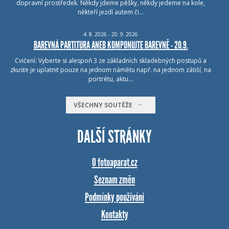
dopravní prostředek. Někdy jdeme pěšky, někdy jedeme na kole,
někteří jezdí autem či…
4.
8.
2026 - 20.
9.
2026
BAREVNÁ PARTITURA ANEB KOMPONUJTE BAREVNĚ - 20.9.
Cvičení: Vyberte si alespoň 3 ze základních skladebných postupů a
zkuste je uplatnit pouze na jednom námětu např. na jednom zátiší, na
portrétu, aktu…
VŠECHNY SOUTĚŽE
DALŠÍ STRÁNKY
O fotoaparat.cz
Seznam změn
Podmínky používání
Kontakty