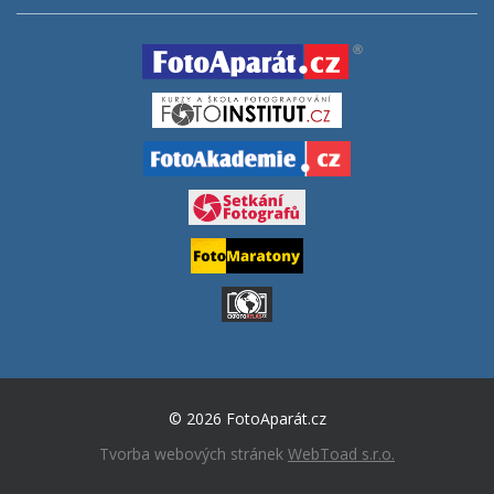
© 2026 FotoAparát.cz
Tvorba webových stránek
WebToad s.r.o.