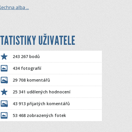
echna alba ...
TATISTIKY UŽIVATELE
243 267 bodů
434 fotografií
29 708 komentářů
25 341 udělených hodnocení
43 913 přijatých komentářů
53 468 zobrazených fotek