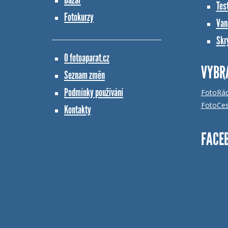
Tes
Fotokurzy
Vana
Skr
O fotoaparat.cz
VYBR
Seznam změn
Podmínky používání
FotoRá
FotoCes
Kontakty
FACE