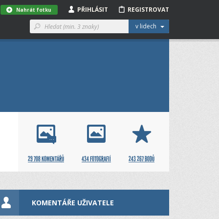
PŘIHLÁSIT
REGISTROVAT
Nahrát fotku
v lidech
29 708 KOMENTÁŘŮ
434 FOTOGRAFIÍ
243 267 BODŮ
KOMENTÁŘE UŽIVATELE