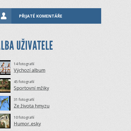
PŘIJATÉ KOMENTÁŘE
LBA UŽIVATELE
14 fotografií
Výchozí album
45 fotografií
Sportovní mžiky
31 fotografií
Ze života hmyzu
10 fotografií
Humor..esky