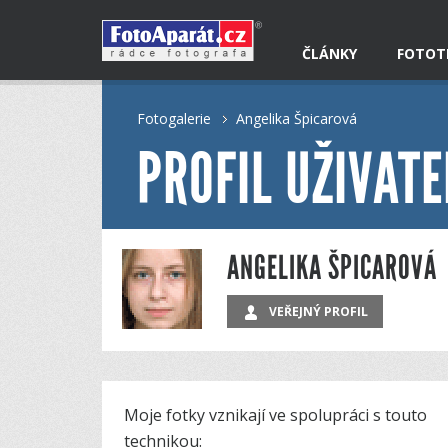
ČLÁNKY
FOTOT
Fotogalerie
Angelika Špicarová
PROFIL UŽIVATE
ANGELIKA ŠPICAROVÁ
VEŘEJNÝ PROFIL
Moje fotky vznikají ve spolupráci s touto
technikou: