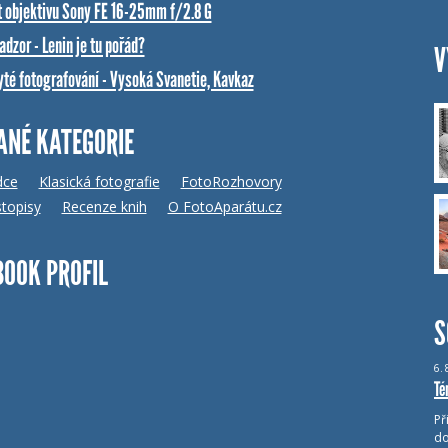
t objektivu Sony FE 16-25mm f/2.8 G
dzor - Lenin je tu pořád?
V
yté fotografování - Vysoká Svanetie, Kavkaz
ANÉ KATEGORIE
dce
Klasická fotografie
FotoRozhovory
topisy
Recenze knih
O FotoAparátu.cz
BOOK PROFIL
S
6.
Té
Př
do