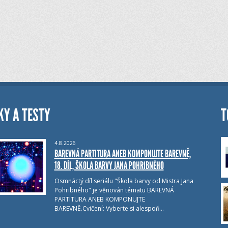
KY A TESTY
T
4.8.2026
BAREVNÁ PARTITURA ANEB KOMPONUJTE BAREVNĚ,
18. DÍL, ŠKOLA BARVY JANA POHRIBNÉHO
Osmnáctý díl seriálu "Škola barvy od Mistra Jana
Pohribného" je věnován tématu BAREVNÁ
PARTITURA ANEB KOMPONUJTE
BAREVNĚ.Cvičení: Vyberte si alespoň…