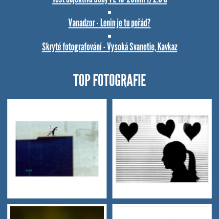
Vanadzor - Lenin je tu pořád?
Skryté fotografování - Vysoká Svanetie, Kavkaz
TOP FOTOGRAFIE