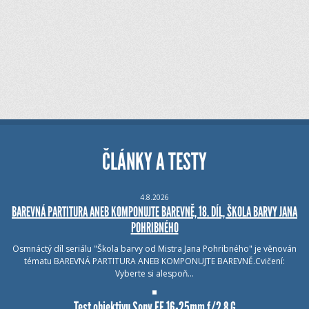
ČLÁNKY A TESTY
4.8.2026
BAREVNÁ PARTITURA ANEB KOMPONUJTE BAREVNĚ, 18. DÍL, ŠKOLA BARVY JANA
POHRIBNÉHO
Osmnáctý díl seriálu "Škola barvy od Mistra Jana Pohribného" je věnován
tématu BAREVNÁ PARTITURA ANEB KOMPONUJTE BAREVNĚ.Cvičení:
Vyberte si alespoň…
Test objektivu Sony FE 16-25mm f/2.8 G