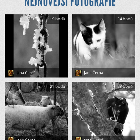
NEJNOVĚJŠÍ FOTOGRAFIE
19 bodů
34 bodů
Jana Černá
Jana Černá
21 bodů
23 bodů