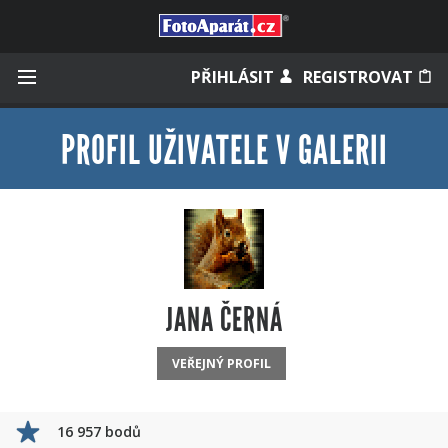
Přihlásit se
PŘIHLÁSIT
REGISTROVAT
PROFIL UŽIVATELE V GALERII
Zapamatovat
Zapomněli jste heslo?
Měli jste účet na starém webu?
JANA ČERNÁ
VEŘEJNÝ PROFIL
16 957 bodů