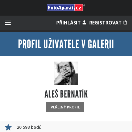
Přihlásit se
PŘIHLÁSIT
REGISTROVAT
PROFIL UŽIVATELE V GALERII
Zapamatovat
Zapomněli jste heslo?
Měli jste účet na starém webu?
ALEŠ BERNATÍK
VEŘEJNÝ PROFIL
20 593 bodů