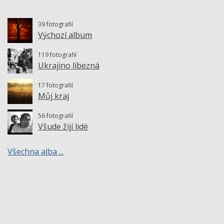
39 fotografií
Výchozí album
119 fotografií
Ukrajino líbezná
17 fotografií
Můj kraj
56 fotografií
Všude žijí lidé
Všechna alba ...