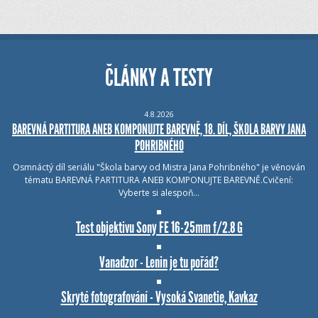
ČLÁNKY A TESTY
4.8.2026
BAREVNÁ PARTITURA ANEB KOMPONUJTE BAREVNĚ, 18. DÍL, ŠKOLA BARVY JANA
POHRIBNÉHO
Osmnáctý díl seriálu "Škola barvy od Mistra Jana Pohribného" je věnován
tématu BAREVNÁ PARTITURA ANEB KOMPONUJTE BAREVNĚ.Cvičení:
Vyberte si alespoň…
Test objektivu Sony FE 16-25mm f/2.8 G
Vanadzor - Lenin je tu pořád?
Skryté fotografování - Vysoká Svanetie, Kavkaz