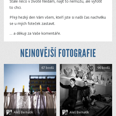
Stále něco v životě hledám, najít to nemůžu, ale vyfotit
to chci.
Přeji hezký den Vám všem, kteří jste si našli čas nachvilku
se u mých foteček zastavit.
… a děkuji za Vaše komentáře.
NEJNOVĚJŠÍ FOTOGRAFIE
67 bodů
96 bodů
Aleš Bernatík
Aleš Bernatík