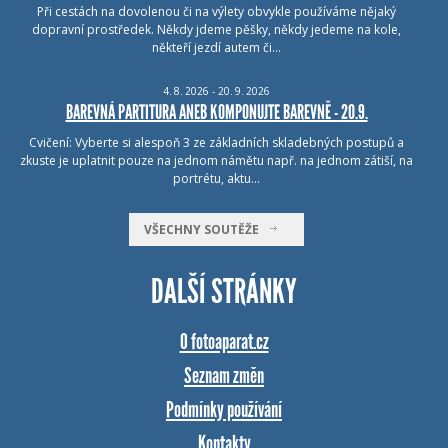
Při cestách na dovolenou či na výlety obvykle používáme nějaký
dopravní prostředek. Někdy jdeme pěšky, někdy jedeme na kole,
někteří jezdí autem či…
4.
8.
2026 - 20.
9.
2026
BAREVNÁ PARTITURA ANEB KOMPONUJTE BAREVNĚ - 20.9.
Cvičení: Vyberte si alespoň 3 ze základních skladebných postupů a
zkuste je uplatnit pouze na jednom námětu např. na jednom zátiší, na
portrétu, aktu…
VŠECHNY SOUTĚŽE
DALŠÍ STRÁNKY
O fotoaparat.cz
Seznam změn
Podmínky používání
Kontakty