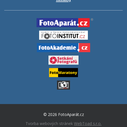
© 2026 FotoAparát.cz
Tvorba webových stránek
WebToad s.r.o.