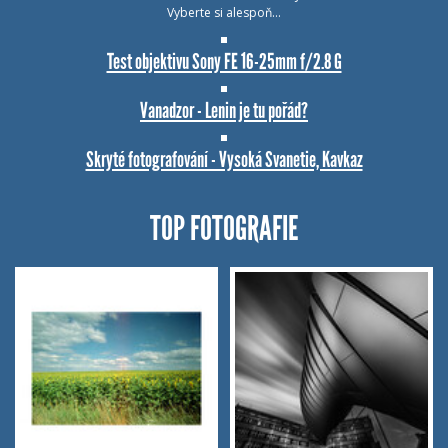
Vyberte si alespoň…
Test objektivu Sony FE 16-25mm f/2.8 G
Vanadzor - Lenin je tu pořád?
Skryté fotografování - Vysoká Svanetie, Kavkaz
TOP FOTOGRAFIE