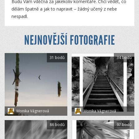
Budu Vám vděčná za jakékoliv komentáře. Chci vědět, co
dělám špatně a jak to napravit – žádný učený z nebe
nespadl.
NEJNOVĚJŠÍ FOTOGRAFIE
31 bodů
34 bodů
Monika Vágnerová
Monika Vágnerová
86 bodů
97 bodů