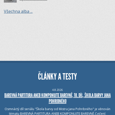
Všechna alba ...
ČLÁNKY A TESTY
4.8.2026
BAREVNÁ PARTITURA ANEB KOMPONUJTE BAREVNĚ, 18. DÍL, ŠKOLA BARVY JANA
POHRIBNÉHO
Osmnáctý díl seriálu "Škola barvy od Mistra Jana Pohribného" je věnován
tématu BAREVNÁ PARTITURA ANEB KOMPONUJTE BAREVNĚ.Cvičení: