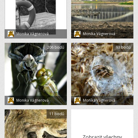
Monika Vágnerová
Monika Vágnerová
206 bodů
93 bodů
Monika Vágnerová
Monika Vágnerová
11 bodů
Zobrazit všechny