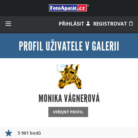
Přihlásit se
PŘIHLÁSIT
REGISTROVAT
PROFIL UŽIVATELE V GALERII
Zapamatovat
Zapomněli jste heslo?
Měli jste účet na starém webu?
MONIKA VÁGNEROVÁ
VEŘEJNÝ PROFIL
5 961 bodů