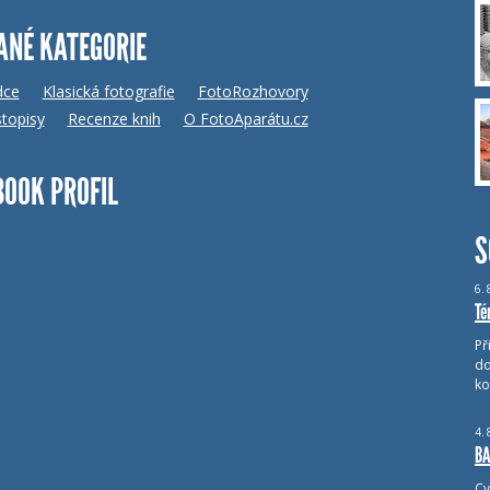
ANÉ KATEGORIE
dce
Klasická fotografie
FotoRozhovory
topisy
Recenze knih
O FotoAparátu.cz
BOOK PROFIL
S
6.
Té
Př
do
ko
4.
BA
Cv