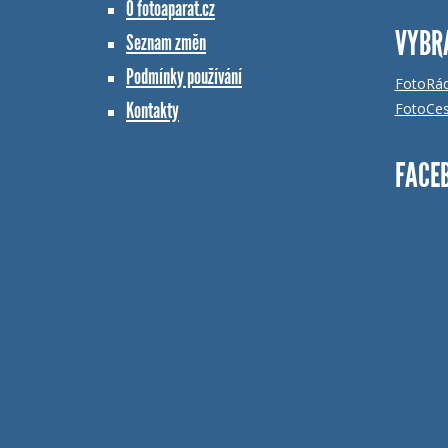
O fotoaparat.cz
VYBR
Seznam změn
Podmínky používání
FotoRá
Kontakty
FotoCes
FACE