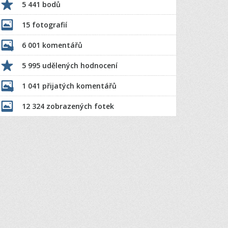
5 441 bodů
15 fotografií
6 001 komentářů
5 995 udělených hodnocení
1 041 přijatých komentářů
12 324 zobrazených fotek