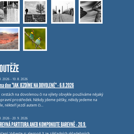
OUTĚŽE
8.
2026 - 10.
8.
2026
ma dne "JAK JEZDÍME NA DOVOLENÉ" - 6.8.2026
i cestách na dovolenou či na výlety obvykle používáme nějaký
pravní prostředek. Někdy jdeme pěšky, někdy jedeme na
le, někteří jezdí autem či…
8.
2026 - 20.
9.
2026
REVNÁ PARTITURA ANEB KOMPONUJTE BAREVNĚ - 20.9.
ičení: Vyberte si alespoň 3 ze základních skladebných