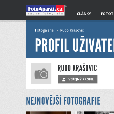
ČLÁNKY
FOTOT
Fotogalerie
Rudo Krašovic
PROFIL UŽIVATE
RUDO KRAŠOVIC
VEŘEJNÝ PROFIL
NEJNOVĚJŠÍ FOTOGRAFIE