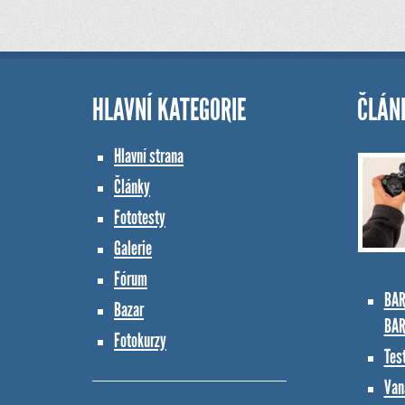
HLAVNÍ KATEGORIE
ČLÁN
Hlavní strana
Články
Fototesty
Galerie
Fórum
BAR
Bazar
BAR
Fotokurzy
Tes
Vana