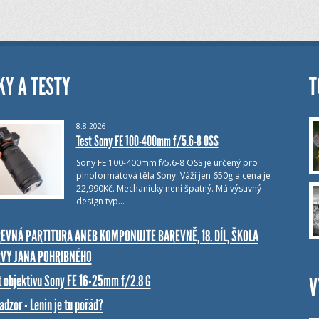
KY A TESTY
T
8.8.2026
Test Sony FE 100-400mm f/5.6-8 OSS
Sony FE 100-400mm f/5.6-8 OSS je určený pro
plnoformátová těla Sony. Váží jen 650g a cena je
22,990Kč. Mechanicky není špatný. Má výsuvný
design typ…
EVNÁ PARTITURA ANEB KOMPONUJTE BAREVNĚ, 18. DÍL, ŠKOLA
VY JANA POHRIBNÉHO
t objektivu Sony FE 16-25mm f/2.8 G
V
dzor - Lenin je tu pořád?