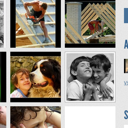
A
Vš
S