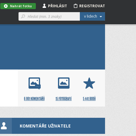
PŘIHLÁSIT
REGISTROVAT
Nahrát fotku
v lidech
6 001 KOMENTÁŘŮ
15 FOTOGRAFIÍ
5 441 BODŮ
KOMENTÁŘE UŽIVATELE