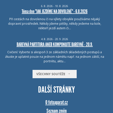
6.
8.
2026 - 10.
8.
2026
Téma dne "JAK JEZDÍME NA DOVOLENÉ" - 6.8.2026
Při cestách na dovolenou či na výlety obvykle používáme nějaký
dopravní prostředek. Někdy jdeme pěšky, někdy jedeme na kole,
někteří jezdí autem či…
4.
8.
2026 - 20.
9.
2026
BAREVNÁ PARTITURA ANEB KOMPONUJTE BAREVNĚ - 20.9.
Cvičení: Vyberte si alespoň 3 ze základních skladebných postupů a
zkuste je uplatnit pouze na jednom námětu např. na jednom zátiší, na
portrétu, aktu…
VŠECHNY SOUTĚŽE
DALŠÍ STRÁNKY
O fotoaparat.cz
Seznam změn