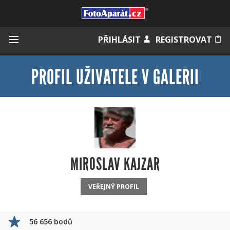
Přihlásit se
PŘIHLÁSIT
REGISTROVAT
PROFIL UŽIVATELE V GALERII
Zapamatovat
Zapomněli jste heslo?
Měli jste účet na starém webu?
MIROSLAV KAJZAR
VEŘEJNÝ PROFIL
56 656 bodů