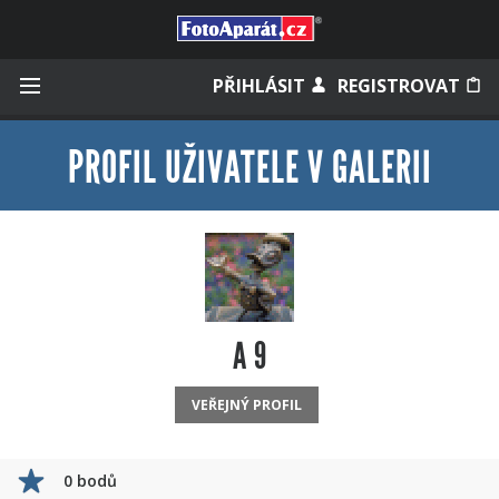
Přihlásit se
PŘIHLÁSIT
REGISTROVAT
PROFIL UŽIVATELE V GALERII
Zapamatovat
Zapomněli jste heslo?
Měli jste účet na starém webu?
A 9
VEŘEJNÝ PROFIL
0 bodů