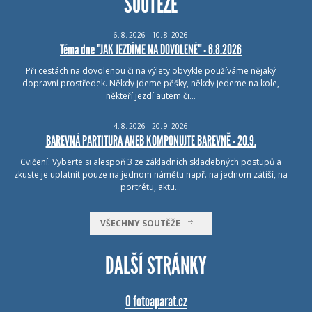
SOUTĚŽE
6.
8.
2026 - 10.
8.
2026
Téma dne "JAK JEZDÍME NA DOVOLENÉ" - 6.8.2026
Při cestách na dovolenou či na výlety obvykle používáme nějaký
dopravní prostředek. Někdy jdeme pěšky, někdy jedeme na kole,
někteří jezdí autem či…
4.
8.
2026 - 20.
9.
2026
BAREVNÁ PARTITURA ANEB KOMPONUJTE BAREVNĚ - 20.9.
Cvičení: Vyberte si alespoň 3 ze základních skladebných postupů a
zkuste je uplatnit pouze na jednom námětu např. na jednom zátiší, na
portrétu, aktu…
VŠECHNY SOUTĚŽE
DALŠÍ STRÁNKY
O fotoaparat.cz