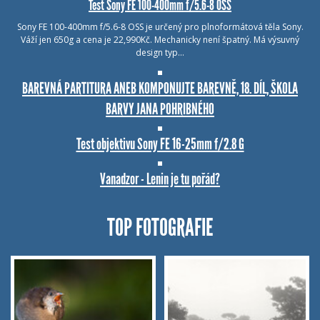
Test Sony FE 100-400mm f/5.6-8 OSS
Sony FE 100-400mm f/5.6-8 OSS je určený pro plnoformátová těla Sony.
Váží jen 650g a cena je 22,990Kč. Mechanicky není špatný. Má výsuvný
design typ…
BAREVNÁ PARTITURA ANEB KOMPONUJTE BAREVNĚ, 18. DÍL, ŠKOLA
BARVY JANA POHRIBNÉHO
Test objektivu Sony FE 16-25mm f/2.8 G
Vanadzor - Lenin je tu pořád?
TOP FOTOGRAFIE