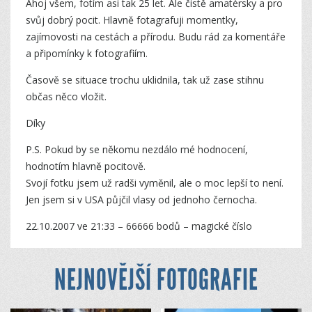
Ahoj všem, fotím asi tak 25 let. Ale čistě amatérsky a pro
svůj dobrý pocit. Hlavně fotagrafuji momentky,
zajímovosti na cestách a přírodu. Budu rád za komentáře
a připomínky k fotografiím.
Časově se situace trochu uklidnila, tak už zase stihnu
občas něco vložit.
Díky
P.S. Pokud by se někomu nezdálo mé hodnocení,
hodnotím hlavně pocitově.
Svojí fotku jsem už radši vyměnil, ale o moc lepší to není.
Jen jsem si v USA půjčil vlasy od jednoho černocha.
22.10.2007 ve 21:33 – 66666 bodů – magické číslo
NEJNOVĚJŠÍ FOTOGRAFIE