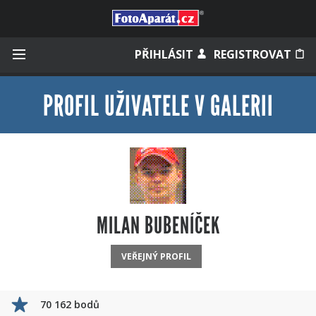
Přihlásit se
PŘIHLÁSIT
REGISTROVAT
PROFIL UŽIVATELE V GALERII
Zapamatovat
Zapomněli jste heslo?
Měli jste účet na starém webu?
MILAN BUBENÍČEK
VEŘEJNÝ PROFIL
70 162 bodů