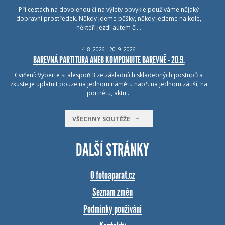
Při cestách na dovolenou či na výlety obvykle používáme nějaký
dopravní prostředek. Někdy jdeme pěšky, někdy jedeme na kole,
někteří jezdí autem či…
4.
8.
2026 - 20.
9.
2026
BAREVNÁ PARTITURA ANEB KOMPONUJTE BAREVNĚ - 20.9.
Cvičení: Vyberte si alespoň 3 ze základních skladebných postupů a
zkuste je uplatnit pouze na jednom námětu např. na jednom zátiší, na
portrétu, aktu…
VŠECHNY SOUTĚŽE
DALŠÍ STRÁNKY
O fotoaparat.cz
Seznam změn
Podmínky používání