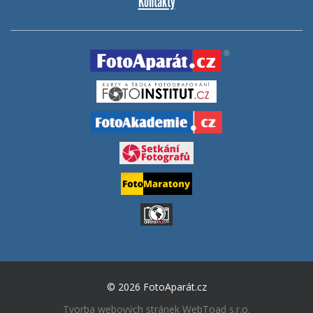
Kontakty
© 2026 FotoAparát.cz
Tvorba webových stránek
WebToad s.r.o.