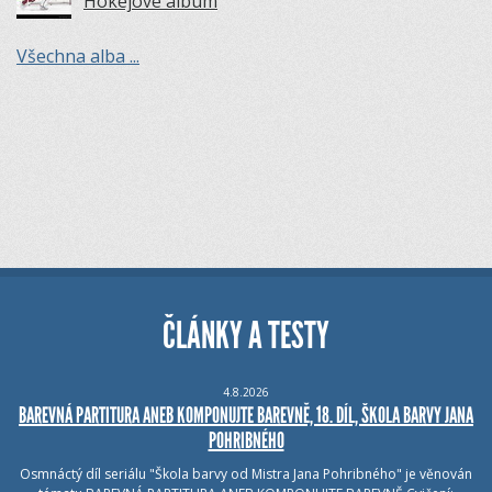
Hokejové album
Všechna alba ...
ČLÁNKY A TESTY
4.8.2026
BAREVNÁ PARTITURA ANEB KOMPONUJTE BAREVNĚ, 18. DÍL, ŠKOLA BARVY JANA
POHRIBNÉHO
Osmnáctý díl seriálu "Škola barvy od Mistra Jana Pohribného" je věnován