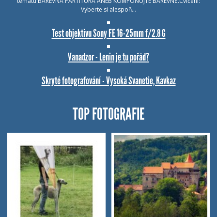
tématu BAREVNÁ PARTITURA ANEB KOMPONUJTE BAREVNĚ.Cvičení:
Vyberte si alespoň…
Test objektivu Sony FE 16-25mm f/2.8 G
Vanadzor - Lenin je tu pořád?
Skryté fotografování - Vysoká Svanetie, Kavkaz
TOP FOTOGRAFIE