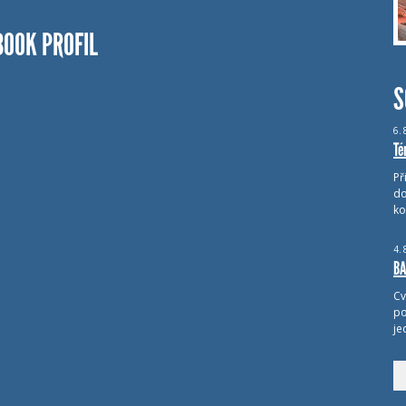
BOOK PROFIL
S
6.
Té
Př
do
ko
4.
BA
Cv
po
je