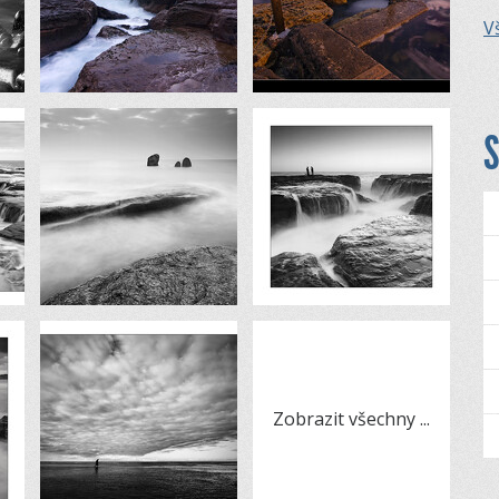
Vš
S
Zobrazit všechny
...