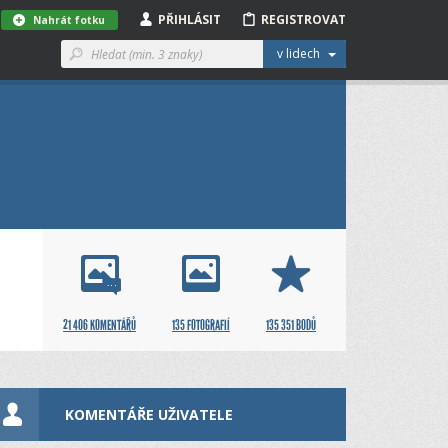
PŘIHLÁSIT
REGISTROVAT
Nahrát fotku
v lidech
21 406 KOMENTÁŘŮ
135 FOTOGRAFIÍ
135 351 BODŮ
KOMENTÁŘE UŽIVATELE