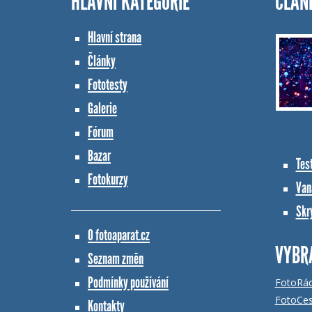
HLAVNÍ KATEGORIE
ČLÁN
Hlavní strana
Články
Fototesty
Galerie
Fórum
Bazar
Tes
Fotokurzy
Vana
Skr
O fotoaparat.cz
VYBR
Seznam změn
Podmínky používání
FotoRá
FotoCes
Kontakty