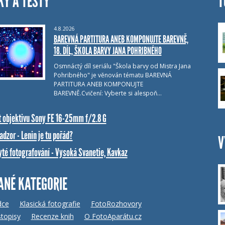
KY A TESTY
T
4.8.2026
BAREVNÁ PARTITURA ANEB KOMPONUJTE BAREVNĚ,
18. DÍL, ŠKOLA BARVY JANA POHRIBNÉHO
Osmnáctý díl seriálu "Škola barvy od Mistra Jana
Pohribného" je věnován tématu BAREVNÁ
PARTITURA ANEB KOMPONUJTE
BAREVNĚ.Cvičení: Vyberte si alespoň…
t objektivu Sony FE 16-25mm f/2.8 G
dzor - Lenin je tu pořád?
V
yté fotografování - Vysoká Svanetie, Kavkaz
ANÉ KATEGORIE
dce
Klasická fotografie
FotoRozhovory
topisy
Recenze knih
O FotoAparátu.cz