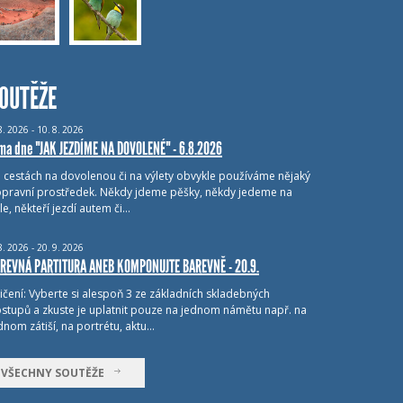
OUTĚŽE
8.
2026 - 10.
8.
2026
ma dne "JAK JEZDÍME NA DOVOLENÉ" - 6.8.2026
i cestách na dovolenou či na výlety obvykle používáme nějaký
pravní prostředek. Někdy jdeme pěšky, někdy jedeme na
le, někteří jezdí autem či…
8.
2026 - 20.
9.
2026
REVNÁ PARTITURA ANEB KOMPONUJTE BAREVNĚ - 20.9.
ičení: Vyberte si alespoň 3 ze základních skladebných
stupů a zkuste je uplatnit pouze na jednom námětu např. na
dnom zátiší, na portrétu, aktu…
VŠECHNY SOUTĚŽE