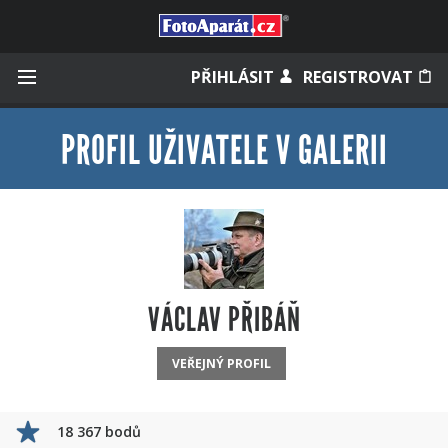
Přihlásit se
PŘIHLÁSIT
REGISTROVAT
PROFIL UŽIVATELE V GALERII
Zapamatovat
Zapomněli jste heslo?
Měli jste účet na starém webu?
VÁCLAV PŘIBÁŇ
VEŘEJNÝ PROFIL
18 367 bodů