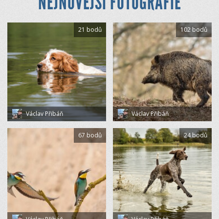
NEJNOVĚJŠÍ FOTOGRAFIE
21 bodů
102 bodů
Václav Přibáň
Václav Přibáň
67 bodů
24 bodů