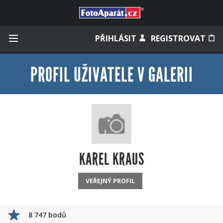
Přihlásit se
PŘIHLÁSIT
REGISTROVAT
PROFIL UŽIVATELE V GALERII
Zapamatovat
Zapomněli jste heslo?
Měli jste účet na starém webu?
KAREL KRAUS
VEŘEJNÝ PROFIL
8 747 bodů