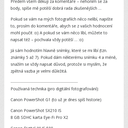
Předem všem děkuji za komentáře – nehoním se za
body, spíše mě potěší dobrá rada zkušenějších …
Pokud se vám na mých fotografiích něco nelíbí, napište
to, prosím do komentáře, abych se z vašich hodnocení
mohl poučit :o) A pokud se vám něco líbí, můžete to
napsat též – pochvala vždy potěší … :o)
Já sám hodnotím hlavně snímky, které se mi líbí (tzn.
známky 5 až 7). Pokud dám některému snímku 4 a méně,
snažím se vždy napsat důvod, protože si myslím, že
zpětná vazba je velmi důležitá.
-----------------------------------------------
Používaná technika (pro digitální fotografování):
Canon PowerShot G1 (to už je dnes spíš historie)
Canon PowerShot SX210 IS
8 GB SDHC karta Eye-Fi Pro X2