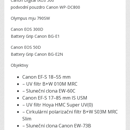
Canon Digital IXUS 500
podvodní pouzdro Canon WP-DC800
Olympus mju 790SW
Canon EOS 300D
Battery Grip Canon BG-E1
Canon EOS 50D
Battery Grip Canon BG-E2N
Objektivy
Canon EF-S 18–55 mm
– UV filtr B+W 010M MRC
– Sluneční clona EW-60C
Canon EF-S 17–85 mm IS USM
– UV filtr Hoya HMC Super UV(0)
– Cirkulární polarizační filtr B+W S03M MRC
Slim
– Sluneční clona Canon EW-73B