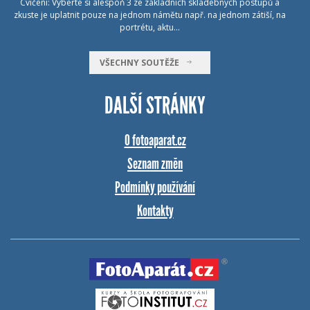
Cvičení: Vyberte si alespoň 3 ze základních skladebných postupů a
zkuste je uplatnit pouze na jednom námětu např. na jednom zátiší, na
portrétu, aktu…
VŠECHNY SOUTĚŽE
DALŠÍ STRÁNKY
O fotoaparat.cz
Seznam změn
Podmínky používání
Kontakty