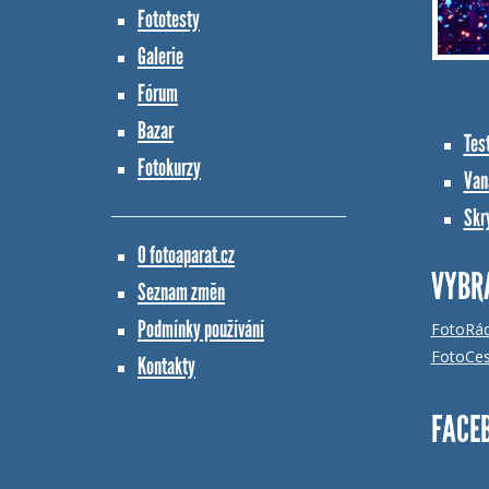
Fototesty
Galerie
Fórum
Bazar
Tes
Fotokurzy
Vana
Skr
O fotoaparat.cz
VYBR
Seznam změn
Podmínky používání
FotoRá
FotoCes
Kontakty
FACE