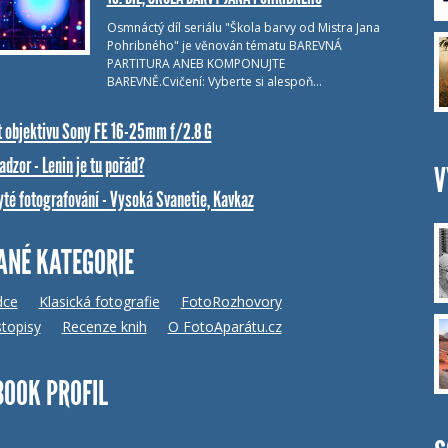
Osmnáctý díl seriálu "Škola barvy od Mistra Jana
Pohribného" je věnován tématu BAREVNÁ
PARTITURA ANEB KOMPONUJTE
BAREVNĚ.Cvičení: Vyberte si alespoň…
t objektivu Sony FE 16-25mm f/2.8 G
dzor - Lenin je tu pořád?
V
yté fotografování - Vysoká Svanetie, Kavkaz
ANÉ KATEGORIE
dce
Klasická fotografie
FotoRozhovory
topisy
Recenze knih
O FotoAparátu.cz
BOOK PROFIL