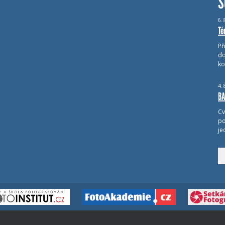
S
6.
Té
Př
do
ko
4.
BA
Cv
po
je