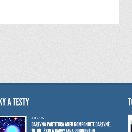
KY A TESTY
T
4.8.2026
BAREVNÁ PARTITURA ANEB KOMPONUJTE BAREVNĚ,
18. DÍL, ŠKOLA BARVY JANA POHRIBNÉHO