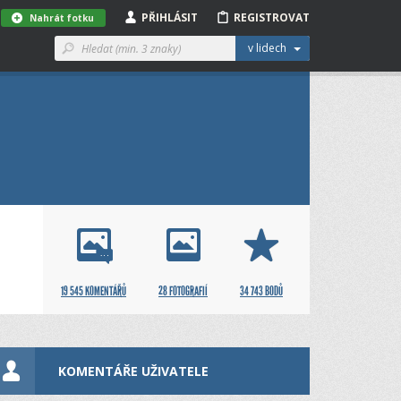
PŘIHLÁSIT
REGISTROVAT
Nahrát fotku
v lidech
19 545 KOMENTÁŘŮ
28 FOTOGRAFIÍ
34 743 BODŮ
KOMENTÁŘE UŽIVATELE