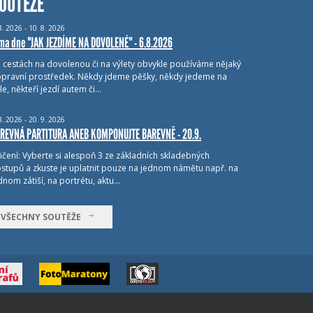
OUTĚŽE
8.
2026 - 10.
8.
2026
ma dne "JAK JEZDÍME NA DOVOLENÉ" - 6.8.2026
i cestách na dovolenou či na výlety obvykle používáme nějaký
pravní prostředek. Někdy jdeme pěšky, někdy jedeme na
le, někteří jezdí autem či…
8.
2026 - 20.
9.
2026
REVNÁ PARTITURA ANEB KOMPONUJTE BAREVNĚ - 20.9.
ičení: Vyberte si alespoň 3 ze základních skladebných
stupů a zkuste je uplatnit pouze na jednom námětu např. na
dnom zátiší, na portrétu, aktu…
VŠECHNY SOUTĚŽE