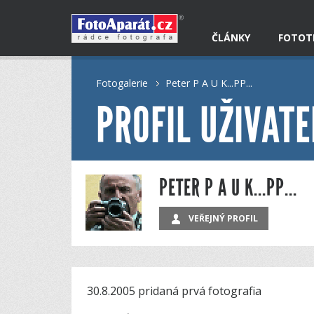
ČLÁNKY
FOTOT
Fotogalerie
Peter P A U K...PP...
PROFIL UŽIVATE
PETER P A U K...PP...
VEŘEJNÝ PROFIL
30.8.2005 pridaná prvá fotografia