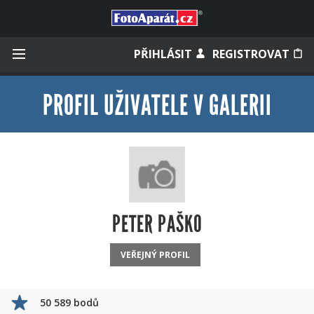
Přihlásit se
PŘIHLÁSIT
REGISTROVAT
PROFIL UŽIVATELE V GALERII
Zapamatovat
Zapomněli jste heslo?
Měli jste účet na starém webu?
PETER PAŠKO
VEŘEJNÝ PROFIL
50 589 bodů