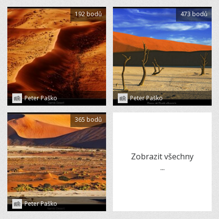
192 bodů
473 bodů
Peter Paško
Peter Paško
365 bodů
Zobrazit všechny
...
Peter Paško