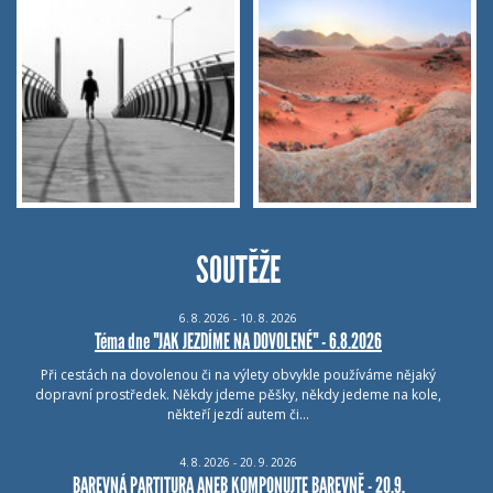
SOUTĚŽE
6.
8.
2026 - 10.
8.
2026
Téma dne "JAK JEZDÍME NA DOVOLENÉ" - 6.8.2026
Při cestách na dovolenou či na výlety obvykle používáme nějaký
dopravní prostředek. Někdy jdeme pěšky, někdy jedeme na kole,
někteří jezdí autem či…
4.
8.
2026 - 20.
9.
2026
BAREVNÁ PARTITURA ANEB KOMPONUJTE BAREVNĚ - 20.9.