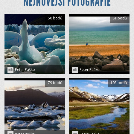
NEJNOVĚJŠÍ FOTOGRAFIE
50 bodů
81 bodů
Peter Paško
Peter Paško
79 bodů
103 bodů