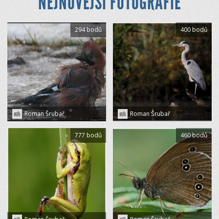
NEJNOVĚJŠÍ FOTOGRAFIE
294 bodů
400 bodů
Roman Šrubař
Roman Šrubař
777 bodů
460 bodů