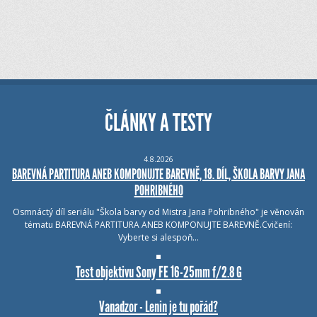
ČLÁNKY A TESTY
4.8.2026
BAREVNÁ PARTITURA ANEB KOMPONUJTE BAREVNĚ, 18. DÍL, ŠKOLA BARVY JANA
POHRIBNÉHO
Osmnáctý díl seriálu "Škola barvy od Mistra Jana Pohribného" je věnován
tématu BAREVNÁ PARTITURA ANEB KOMPONUJTE BAREVNĚ.Cvičení:
Vyberte si alespoň…
Test objektivu Sony FE 16-25mm f/2.8 G
Vanadzor - Lenin je tu pořád?