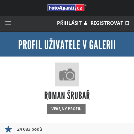
Přihlásit se
PŘIHLÁSIT
REGISTROVAT
PROFIL UŽIVATELE V GALERII
Zapamatovat
Zapomněli jste heslo?
Měli jste účet na starém webu?
ROMAN ŠRUBAŘ
VEŘEJNÝ PROFIL
24 083 bodů