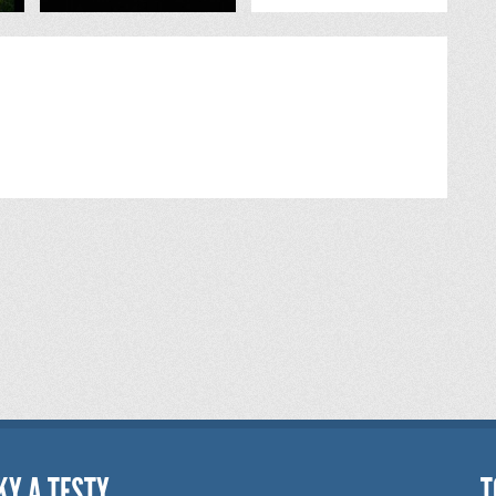
KY A TESTY
T