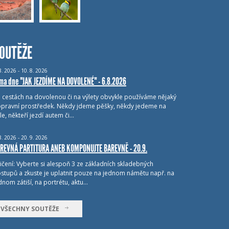
OUTĚŽE
8.
2026 - 10.
8.
2026
ma dne "JAK JEZDÍME NA DOVOLENÉ" - 6.8.2026
i cestách na dovolenou či na výlety obvykle používáme nějaký
pravní prostředek. Někdy jdeme pěšky, někdy jedeme na
le, někteří jezdí autem či…
8.
2026 - 20.
9.
2026
REVNÁ PARTITURA ANEB KOMPONUJTE BAREVNĚ - 20.9.
ičení: Vyberte si alespoň 3 ze základních skladebných
stupů a zkuste je uplatnit pouze na jednom námětu např. na
dnom zátiší, na portrétu, aktu…
VŠECHNY SOUTĚŽE