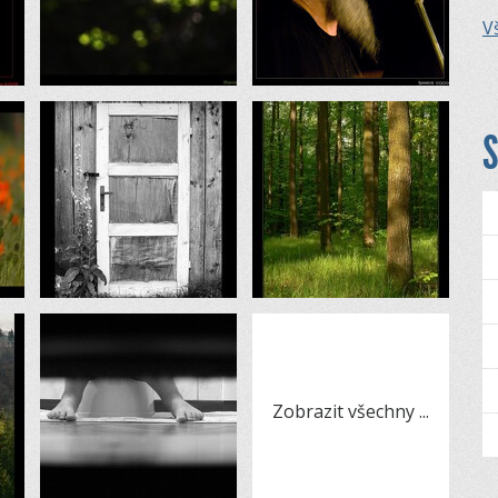
Vš
S
Zobrazit všechny
...