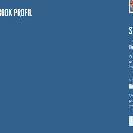
BOOK PROFIL
S
6.
Té
Př
do
ko
4.
BA
Cv
po
je