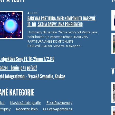
4.8.2026
BAREVNÁ PARTITURA ANEB KOMPONUJTE BAREVNĚ,
18. DÍL, ŠKOLA BARVY JANA POHRIBNÉHO
Osmnáctý díl seriálu "Škola barvy od Mistra Jana
Pohribného" je věnován tématu BAREVNÁ
PARTITURA ANEB KOMPONUJTE
BAREVNĚ.Cvičení: Vyberte si alespoň…
t objektivu Sony FE 16-25mm f/2.8 G
dzor - Lenin je tu pořád?
V
yté fotografování - Vysoká Svanetie, Kavkaz
ANÉ KATEGORIE
dce
Klasická fotografie
FotoRozhovory
topisy
Recenze knih
O FotoAparátu.cz