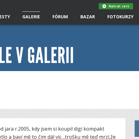
Nahrát sérii
ESTY
GALERIE
FÓRUM
BAZAR
FOTOKURZY
LE V GALERII
od jara r.2005, kdy jsem si koupil digi kompakt
tlo a baví mě to čim dál víc…trošku mě teď mrzí,že