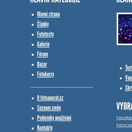
Hlavní strana
Články
Fototesty
Galerie
Fórum
Bazar
Tes
Fotokurzy
Vana
Skr
O fotoaparat.cz
VYBR
Seznam změn
Podmínky používání
FotoRá
FotoCes
Kontakty