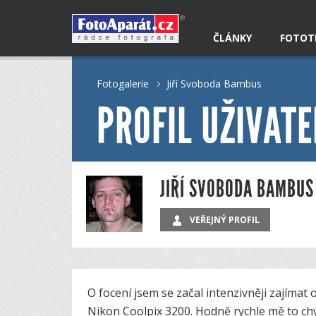
ČLÁNKY
FOTOT
Fotogalerie
Jiří Svoboda Bambus
PROFIL UŽIVATE
JIŘÍ SVOBODA BAMBUS
VEŘEJNÝ PROFIL
O focení jsem se začal intenzivněji zajímat 
Nikon Coolpix 3200. Hodně rychle mě to chy