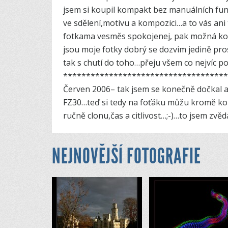
jsem si koupil kompakt bez manuálních funkc
ve sdělení,motivu a kompozici…a to vás ani
fotkama vesměs spokojenej, pak možná koupi
jsou moje fotky dobrý se dozvim jedině pr
tak s chutí do toho…přeju všem co nejvíc p
*************­***********************
Červen 2006– tak jsem se konečně dočkal a 
FZ30…teď si tedy na foťáku můžu kromě kor
ručně clonu,čas a citlivost…;-)…to jsem zvěd
NEJNOVĚJŠÍ FOTOGRAFIE