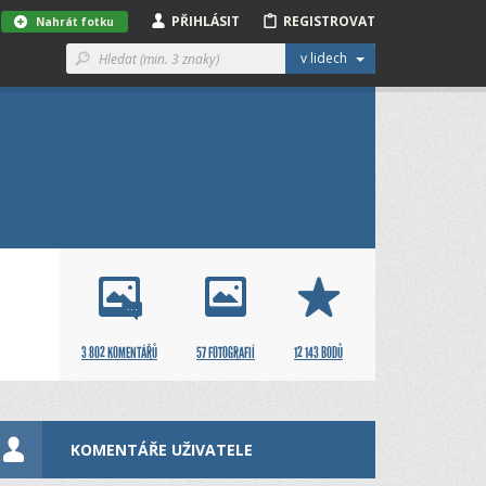
PŘIHLÁSIT
REGISTROVAT
Nahrát fotku
v lidech
3 802 KOMENTÁŘŮ
57 FOTOGRAFIÍ
12 143 BODŮ
KOMENTÁŘE UŽIVATELE