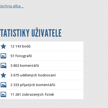
echna alba ...
TATISTIKY UŽIVATELE
12 143 bodů
57 fotografií
3 802 komentářů
3 675 udělených hodnocení
2 333 přijatých komentářů
11 261 zobrazených fotek