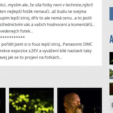
í…myslim ale, že síla fotky neni v technice,nýbrž
 ten nejlepší foťák nenaučí…až budu se svejma
m lepší stroj, dřív to ale nemá cenu…a to jestli
ostřednictvím vás a vašich hodnocení a komentářů…
ovedenejch fotek…
A
*­**********
pořídil jsem si o fous lepší stroj…Panasonic DMC
ekce expozice ±2EV a vyvážení bílé nastavit taky
avej jak se to projeví na fotkách…