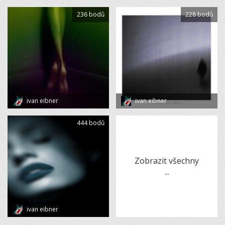
236 bodů
228 bodů
ivan eibner
ivan eibner
444 bodů
Zobrazit všechny
...
ivan eibner