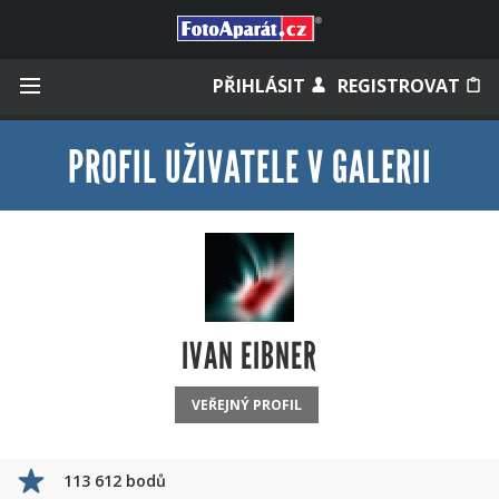
Přihlásit se
PŘIHLÁSIT
REGISTROVAT
PROFIL UŽIVATELE V GALERII
Zapamatovat
Zapomněli jste heslo?
Měli jste účet na starém webu?
IVAN EIBNER
VEŘEJNÝ PROFIL
113 612 bodů