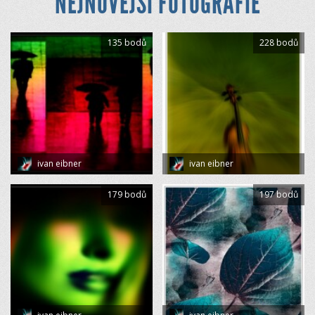
NEJNOVĚJŠÍ FOTOGRAFIE
135 bodů
228 bodů
ivan eibner
ivan eibner
179 bodů
197 bodů