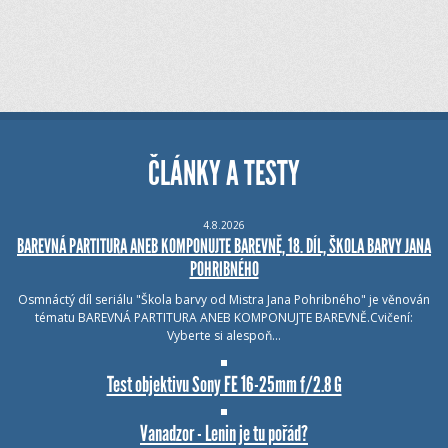
ČLÁNKY A TESTY
4.8.2026
BAREVNÁ PARTITURA ANEB KOMPONUJTE BAREVNĚ, 18. DÍL, ŠKOLA BARVY JANA
POHRIBNÉHO
Osmnáctý díl seriálu "Škola barvy od Mistra Jana Pohribného" je věnován
tématu BAREVNÁ PARTITURA ANEB KOMPONUJTE BAREVNĚ.Cvičení:
Vyberte si alespoň…
Test objektivu Sony FE 16-25mm f/2.8 G
Vanadzor - Lenin je tu pořád?