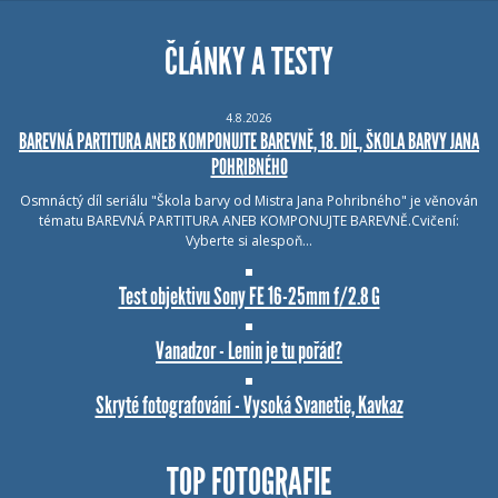
ČLÁNKY A TESTY
4.8.2026
BAREVNÁ PARTITURA ANEB KOMPONUJTE BAREVNĚ, 18. DÍL, ŠKOLA BARVY JANA
POHRIBNÉHO
Osmnáctý díl seriálu "Škola barvy od Mistra Jana Pohribného" je věnován
tématu BAREVNÁ PARTITURA ANEB KOMPONUJTE BAREVNĚ.Cvičení:
Vyberte si alespoň…
Test objektivu Sony FE 16-25mm f/2.8 G
Vanadzor - Lenin je tu pořád?
Skryté fotografování - Vysoká Svanetie, Kavkaz
TOP FOTOGRAFIE