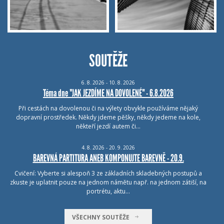
SOUTĚŽE
6.
8.
2026 - 10.
8.
2026
Téma dne "JAK JEZDÍME NA DOVOLENÉ" - 6.8.2026
Při cestách na dovolenou či na výlety obvykle používáme nějaký
dopravní prostředek. Někdy jdeme pěšky, někdy jedeme na kole,
někteří jezdí autem či…
4.
8.
2026 - 20.
9.
2026
BAREVNÁ PARTITURA ANEB KOMPONUJTE BAREVNĚ - 20.9.
Cvičení: Vyberte si alespoň 3 ze základních skladebných postupů a
zkuste je uplatnit pouze na jednom námětu např. na jednom zátiší, na
portrétu, aktu…
VŠECHNY SOUTĚŽE