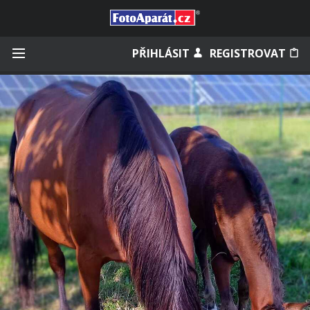
Přihlásit se
PŘIHLÁSIT
REGISTROVAT
Zapamatovat
Zapomněli jste heslo?
Měli jste účet na starém webu?