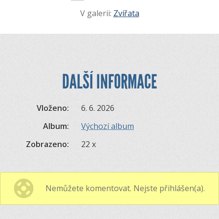
V galerii:
Zvířata
DALŠÍ INFORMACE
Vloženo:
6. 6. 2026
Album:
Výchozí album
Zobrazeno:
22 x
Nemůžete komentovat. Nejste přihlášen(a).