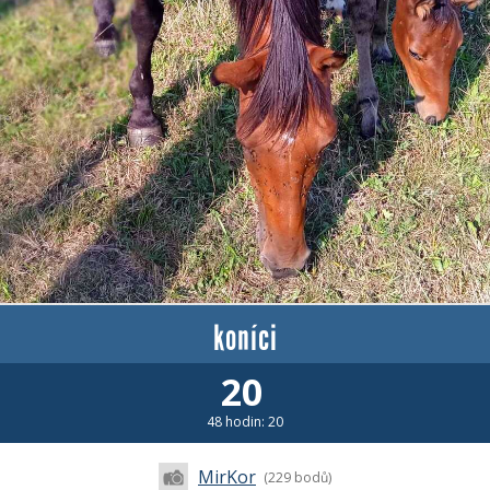
koníci
20
48 hodin: 20
MirKor
(229 bodů)