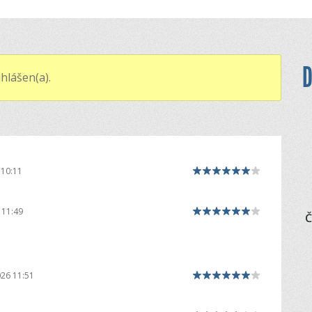
D
hlášen(a).
 10:11
 11:49
Č
026 11:51