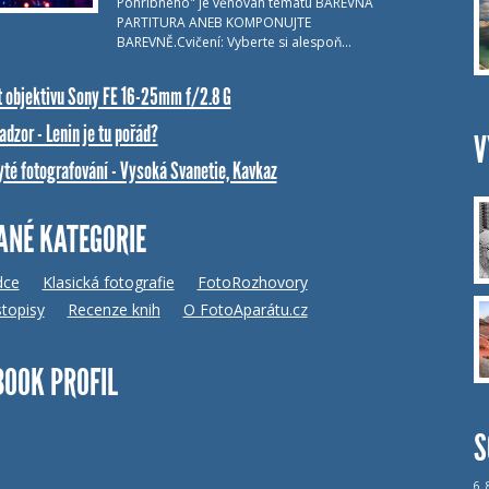
Pohribného" je věnován tématu BAREVNÁ
PARTITURA ANEB KOMPONUJTE
BAREVNĚ.Cvičení: Vyberte si alespoň…
t objektivu Sony FE 16-25mm f/2.8 G
dzor - Lenin je tu pořád?
V
yté fotografování - Vysoká Svanetie, Kavkaz
ANÉ KATEGORIE
dce
Klasická fotografie
FotoRozhovory
topisy
Recenze knih
O FotoAparátu.cz
BOOK PROFIL
S
6.