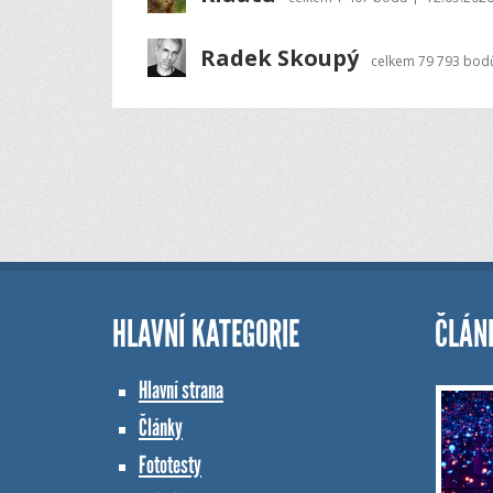
Radek Skoupý
celkem
79 793 bod
HLAVNÍ KATEGORIE
ČLÁN
Hlavní strana
Články
Fototesty