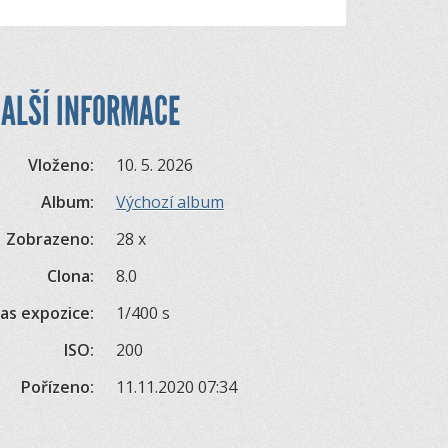
ALŠÍ INFORMACE
Vloženo:
10. 5. 2026
Album:
Výchozí album
Zobrazeno:
28 x
Clona:
8.0
as expozice:
1/400 s
ISO:
200
Pořízeno:
11.11.2020 07:34