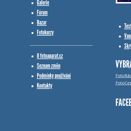
Galerie
Fórum
Bazar
Tes
Fotokurzy
Vana
Skr
O fotoaparat.cz
VYBR
Seznam změn
Podmínky používání
FotoRá
FotoCes
Kontakty
FACE