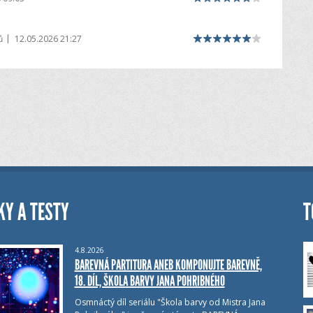
|
ů
12.05.2026 21:27
KY A TESTY
T
4.8.2026
BAREVNÁ PARTITURA ANEB KOMPONUJTE BAREVNĚ,
18. DÍL, ŠKOLA BARVY JANA POHRIBNÉHO
Osmnáctý díl seriálu "Škola barvy od Mistra Jana