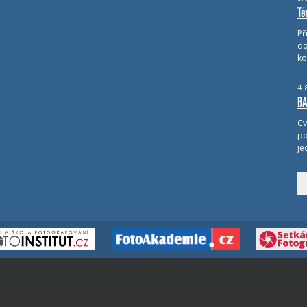
Té
Př
do
ko
4.
BA
Cv
po
je