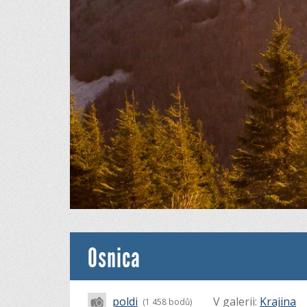
Osnica
poldi
V galerii:
Krajina
(1 458 bodů)