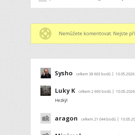
Nemůžete komentovat. Nejste při
Sysho
|
celkem
38 603 bodů
10.05.2026
Luky K
|
celkem
2 693 bodů
10.05.2026
Hezký!
aragon
|
celkem
21 044 bodů
10.05.2