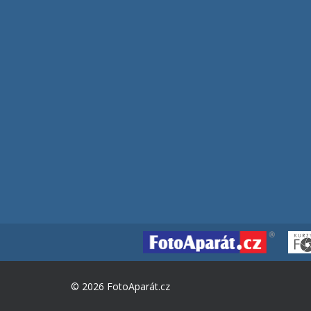
© 2026 FotoAparát.cz