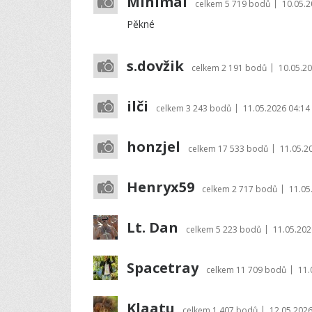
Minimal
|
celkem
5 719 bodů
10.05.2
Pěkné
s.dovžik
|
celkem
2 191 bodů
10.05.20
ilči
|
celkem
3 243 bodů
11.05.2026 04:14
honzjel
|
celkem
17 533 bodů
11.05.2
Henryx59
|
celkem
2 717 bodů
11.05
Lt. Dan
|
celkem
5 223 bodů
11.05.202
Spacetray
|
celkem
11 709 bodů
11.
Klaatu
|
celkem
1 407 bodů
12.05.2026