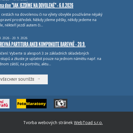
ma dne "JAK JEZDÍME NA DOVOLENÉ" - 6.8.2026
i cestách na dovolenou či na výlety obvykle používáme nějaký
pravní prostředek. Někdy jdeme pěšky, někdy jedeme na
le, někteří jezdí autem či…
8.
2026 - 20.
9.
2026
REVNÁ PARTITURA ANEB KOMPONUJTE BAREVNĚ - 20.9.
ičení: Vyberte si alespoň 3 ze základních skladebných
stupů a zkuste je uplatnit pouze na jednom námětu např. na
dnom zátiší, na portrétu, aktu…
VŠECHNY SOUTĚŽE
Tvorba webových stránek
WebToad s.r.o.