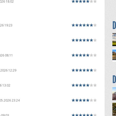
026 18:02
D
26 19:23
026 08:11
.2026 12:29
D
6 13:02
05.2026 23:24
 09:03