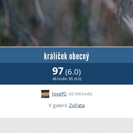
králíček obecný
97
(6.0)
48 hodin: 85 (6.0)
JosefG
(50 300 bodů)
V galerii:
Zvířata