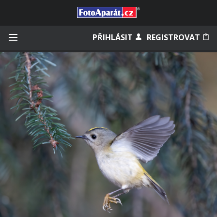
Přihlásit se
PŘIHLÁSIT
REGISTROVAT
Zapamatovat
Zapomněli jste heslo?
Měli jste účet na starém webu?