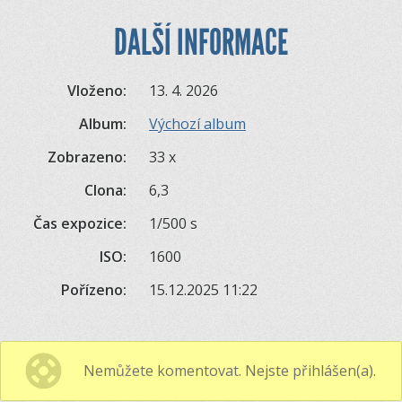
DALŠÍ INFORMACE
Vloženo:
13. 4. 2026
Album:
Výchozí album
Zobrazeno:
33 x
Clona:
6,3
Čas expozice:
1/500 s
ISO:
1600
Pořízeno:
15.12.2025 11:22
Nemůžete komentovat. Nejste přihlášen(a).