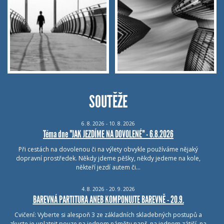
SOUTĚŽE
6.
8.
2026 - 10.
8.
2026
Téma dne "JAK JEZDÍME NA DOVOLENÉ" - 6.8.2026
Při cestách na dovolenou či na výlety obvykle používáme nějaký
dopravní prostředek. Někdy jdeme pěšky, někdy jedeme na kole,
někteří jezdí autem či…
4.
8.
2026 - 20.
9.
2026
BAREVNÁ PARTITURA ANEB KOMPONUJTE BAREVNĚ - 20.9.
Cvičení: Vyberte si alespoň 3 ze základních skladebných postupů a
zkuste je uplatnit pouze na jednom námětu např. na jednom zátiší, na