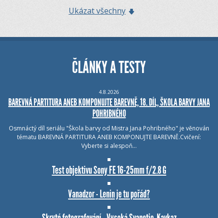
Ukázat všechny
ČLÁNKY A TESTY
4.8.2026
BAREVNÁ PARTITURA ANEB KOMPONUJTE BAREVNĚ, 18. DÍL, ŠKOLA BARVY JANA
POHRIBNÉHO
Osmnáctý díl seriálu "Škola barvy od Mistra Jana Pohribného" je věnován
tématu BAREVNÁ PARTITURA ANEB KOMPONUJTE BAREVNĚ.Cvičení:
Vyberte si alespoň…
Test objektivu Sony FE 16-25mm f/2.8 G
Vanadzor - Lenin je tu pořád?
Skryté fotografování - Vysoká Svanetie, Kavkaz