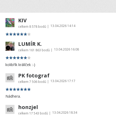
KIV
13.04.2026 14:14
|
celkem
8 578 bodů
LUMÍR K.
13.04.2026 16:08
|
celkem
161 863 bodů
kolibřík králíček :-)
PK fotograf
13.04.2026 17:17
|
celkem
7 506 bodů
Nádhera.
honzjel
13.04.2026 18:34
|
celkem
17 543 bodů