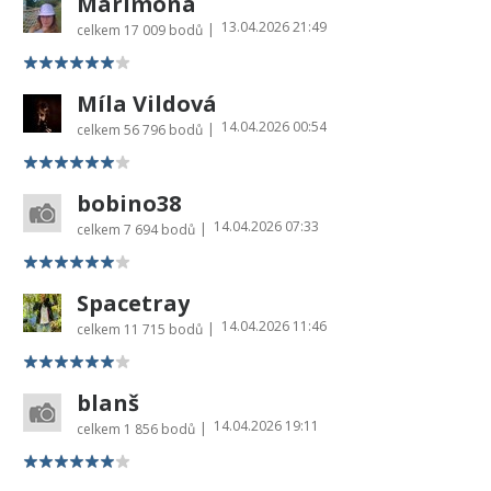
Marimona
13.04.2026 21:49
|
celkem
17 009 bodů
Míla Vildová
14.04.2026 00:54
|
celkem
56 796 bodů
bobino38
14.04.2026 07:33
|
celkem
7 694 bodů
Spacetray
14.04.2026 11:46
|
celkem
11 715 bodů
blanš
14.04.2026 19:11
|
celkem
1 856 bodů