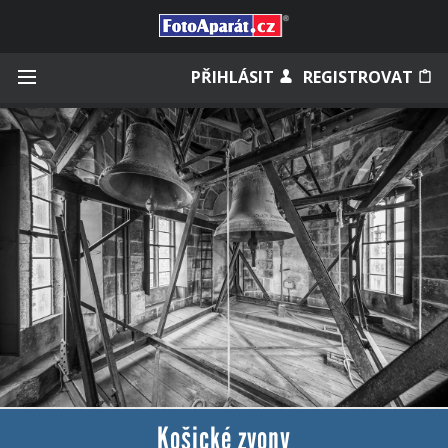
Přihlásit se
PŘIHLÁSIT
REGISTROVAT
Zapamatovat
Zapomněli jste heslo?
Měli jste účet na starém webu?
Košické zvony