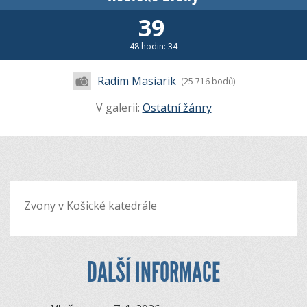
39
48 hodin: 34
Radim Masiarik
(25 716 bodů)
V galerii:
Ostatní žánry
Zvony v Košické katedrále
DALŠÍ INFORMACE