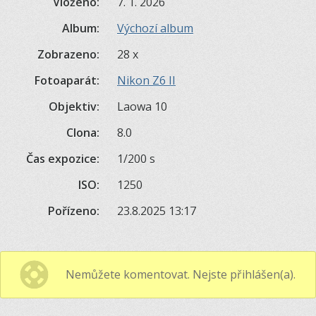
Vloženo:
7. 1. 2026
Album:
Výchozí album
Zobrazeno:
28 x
Fotoaparát:
Nikon Z6 II
Objektiv:
Laowa 10
Clona:
8.0
Čas expozice:
1/200 s
ISO:
1250
Pořízeno:
23.8.2025 13:17
Nemůžete komentovat. Nejste přihlášen(a).