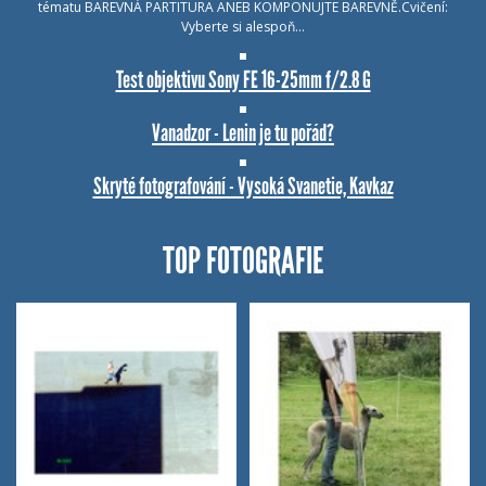
tématu BAREVNÁ PARTITURA ANEB KOMPONUJTE BAREVNĚ.Cvičení:
Vyberte si alespoň…
Test objektivu Sony FE 16-25mm f/2.8 G
Vanadzor - Lenin je tu pořád?
Skryté fotografování - Vysoká Svanetie, Kavkaz
TOP FOTOGRAFIE