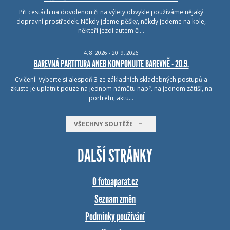
Při cestách na dovolenou či na výlety obvykle používáme nějaký
dopravní prostředek. Někdy jdeme pěšky, někdy jedeme na kole,
někteří jezdí autem či…
4.
8.
2026 - 20.
9.
2026
BAREVNÁ PARTITURA ANEB KOMPONUJTE BAREVNĚ - 20.9.
Cvičení: Vyberte si alespoň 3 ze základních skladebných postupů a
zkuste je uplatnit pouze na jednom námětu např. na jednom zátiší, na
portrétu, aktu…
VŠECHNY SOUTĚŽE
DALŠÍ STRÁNKY
O fotoaparat.cz
Seznam změn
Podmínky používání