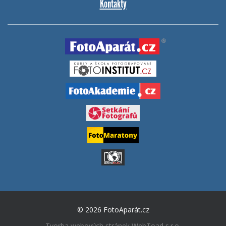
Kontakty
© 2026 FotoAparát.cz
Tvorba webových stránek
WebToad s.r.o.