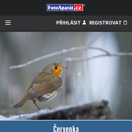
Přihlásit se
PŘIHLÁSIT
REGISTROVAT
Zapamatovat
Zapomněli jste heslo?
Měli jste účet na starém webu?
Červenka