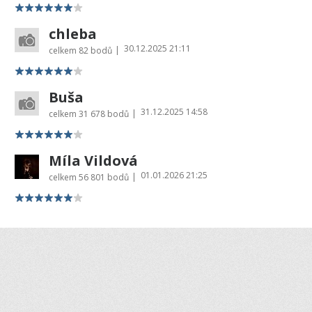
chleba
30.12.2025 21:11
|
celkem
82 bodů
Buša
31.12.2025 14:58
|
celkem
31 678 bodů
Míla Vildová
01.01.2026 21:25
|
celkem
56 801 bodů