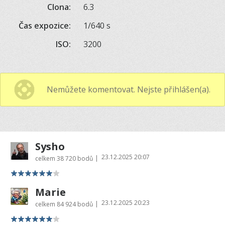
Clona:
6.3
Čas expozice:
1/640 s
ISO:
3200
Nemůžete komentovat. Nejste přihlášen(a).
Sysho
23.12.2025 20:07
|
celkem
38 720 bodů
Marie
23.12.2025 20:23
|
celkem
84 924 bodů