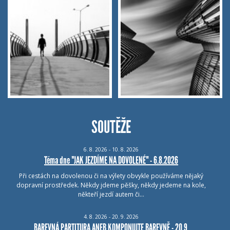
SOUTĚŽE
6.
8.
2026 - 10.
8.
2026
Téma dne "JAK JEZDÍME NA DOVOLENÉ" - 6.8.2026
Při cestách na dovolenou či na výlety obvykle používáme nějaký
dopravní prostředek. Někdy jdeme pěšky, někdy jedeme na kole,
někteří jezdí autem či…
4.
8.
2026 - 20.
9.
2026
BAREVNÁ PARTITURA ANEB KOMPONUJTE BAREVNĚ - 20.9.