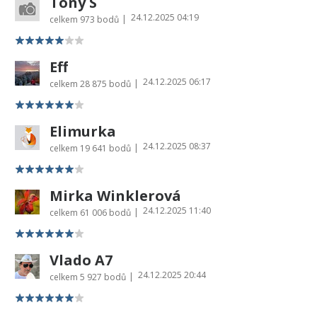
Tony S
24.12.2025 04:19
|
celkem
973 bodů
Eff
24.12.2025 06:17
|
celkem
28 875 bodů
Elimurka
24.12.2025 08:37
|
celkem
19 641 bodů
Mirka Winklerová
24.12.2025 11:40
|
celkem
61 006 bodů
Vlado A7
24.12.2025 20:44
|
celkem
5 927 bodů