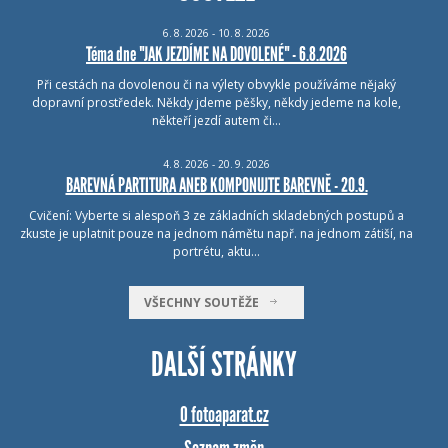
6.
8.
2026 - 10.
8.
2026
Téma dne "JAK JEZDÍME NA DOVOLENÉ" - 6.8.2026
Při cestách na dovolenou či na výlety obvykle používáme nějaký
dopravní prostředek. Někdy jdeme pěšky, někdy jedeme na kole,
někteří jezdí autem či…
4.
8.
2026 - 20.
9.
2026
BAREVNÁ PARTITURA ANEB KOMPONUJTE BAREVNĚ - 20.9.
Cvičení: Vyberte si alespoň 3 ze základních skladebných postupů a
zkuste je uplatnit pouze na jednom námětu např. na jednom zátiší, na
portrétu, aktu…
VŠECHNY SOUTĚŽE
DALŠÍ STRÁNKY
O fotoaparat.cz