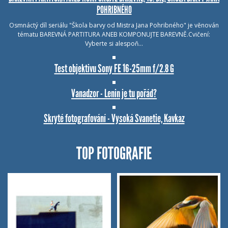
POHRIBNÉHO
Osmnáctý díl seriálu "Škola barvy od Mistra Jana Pohribného" je věnován
tématu BAREVNÁ PARTITURA ANEB KOMPONUJTE BAREVNĚ.Cvičení:
Vyberte si alespoň…
Test objektivu Sony FE 16-25mm f/2.8 G
Vanadzor - Lenin je tu pořád?
Skryté fotografování - Vysoká Svanetie, Kavkaz
TOP FOTOGRAFIE