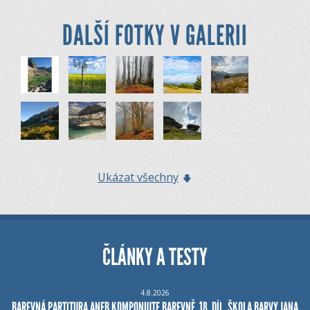
DALŠÍ FOTKY V GALERII
Ukázat všechny
ČLÁNKY A TESTY
4.8.2026
BAREVNÁ PARTITURA ANEB KOMPONUJTE BAREVNĚ, 18. DÍL, ŠKOLA BARVY JANA