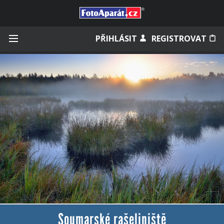
Přihlásit se
PŘIHLÁSIT
REGISTROVAT
Zapamatovat
Zapomněli jste heslo?
Měli jste účet na starém webu?
Soumarské rašeliniště