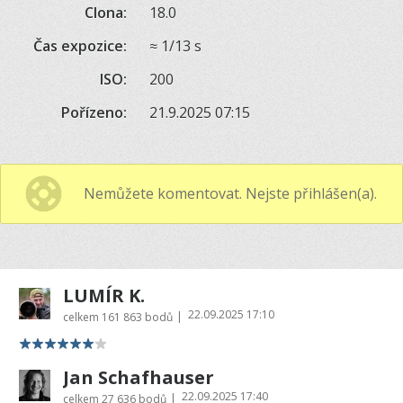
Clona:
18.0
Čas expozice:
≈ 1/13 s
ISO:
200
Pořízeno:
21.9.2025 07:15
Nemůžete komentovat. Nejste přihlášen(a).
LUMÍR K.
22.09.2025 17:10
|
celkem
161 863 bodů
Jan Schafhauser
22.09.2025 17:40
|
celkem
27 636 bodů