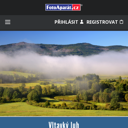
Přihlásit se
PŘIHLÁSIT
REGISTROVAT
Zapamatovat
Zapomněli jste heslo?
Měli jste účet na starém webu?
Vltavký luh