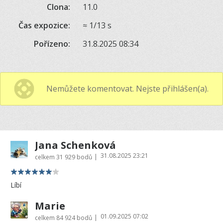
Clona:
11.0
Čas expozice:
≈ 1/13 s
Pořízeno:
31.8.2025 08:34
Nemůžete komentovat. Nejste přihlášen(a).
Jana Schenková
31.08.2025 23:21
|
celkem
31 929 bodů
Líbí
Marie
01.09.2025 07:02
|
celkem
84 924 bodů