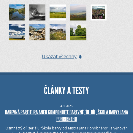
Ukázat všechny
ČLÁNKY A TESTY
4.8.2026
BAREVNÁ PARTITURA ANEB KOMPONUJTE BAREVNĚ, 18. DÍL, ŠKOLA BARVY JANA
POHRIBNÉHO
Osmnáctý díl seriálu "Škola barvy od Mistra Jana Pohribného" je věnován