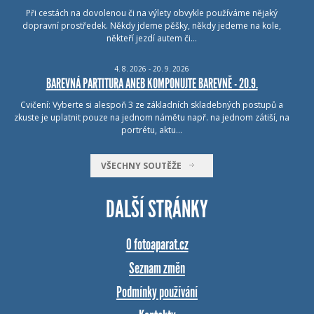
Při cestách na dovolenou či na výlety obvykle používáme nějaký
dopravní prostředek. Někdy jdeme pěšky, někdy jedeme na kole,
někteří jezdí autem či…
4.
8.
2026 - 20.
9.
2026
BAREVNÁ PARTITURA ANEB KOMPONUJTE BAREVNĚ - 20.9.
Cvičení: Vyberte si alespoň 3 ze základních skladebných postupů a
zkuste je uplatnit pouze na jednom námětu např. na jednom zátiší, na
portrétu, aktu…
VŠECHNY SOUTĚŽE
DALŠÍ STRÁNKY
O fotoaparat.cz
Seznam změn
Podmínky používání