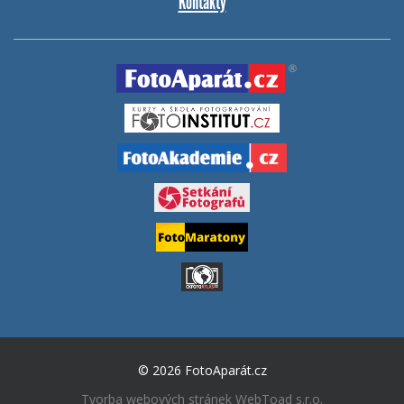
Kontakty
© 2026 FotoAparát.cz
Tvorba webových stránek
WebToad s.r.o.