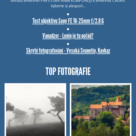
tématu BAREVNÁ PARTITURA ANEB KOMPONUJTE BAREVNĚ.Cvičení:
Vyberte si alespoň…
Test objektivu Sony FE 16-25mm f/2.8 G
Vanadzor - Lenin je tu pořád?
Skryté fotografování - Vysoká Svanetie, Kavkaz
TOP FOTOGRAFIE