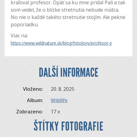
kraľoval profesor. Opäť sa ku mne pridal Pali a tak
som vedel, že o blízke stretnutia nebude núdza.
No nie o každé takéto stretnutie stojím. Ale pekne
poporiadku.
Viac na:
https://www.wildnature.sk/blog/fotolovy/profesor-ii
DALŠÍ INFORMACE
Vloženo:
20. 8. 2025
Album:
Wildlife
Zobrazeno:
17 x
ŠTÍTKY FOTOGRAFIE