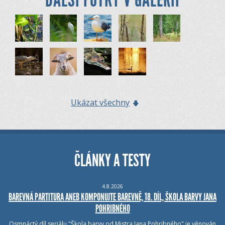
Ukázat všechny
ČLÁNKY A TESTY
4.8.2026
BAREVNÁ PARTITURA ANEB KOMPONUJTE BAREVNĚ, 18. DÍL, ŠKOLA BARVY JANA
POHRIBNÉHO
Osmnáctý díl seriálu "Škola barvy od Mistra Jana Pohribného" je věnován