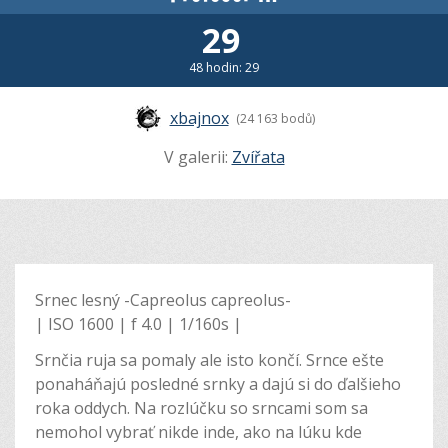
29
48 hodin: 29
xbajnox
(24 163 bodů)
V galerii:
Zvířata
Srnec lesný -Capreolus capreolus-
| ISO 1600 | f 4.0 | 1/160s |
Srnčia ruja sa pomaly ale isto končí. Srnce ešte
ponaháňajú posledné srnky a dajú si do ďalšieho
roka oddych. Na rozlúčku so srncami som sa
nemohol vybrať nikde inde, ako na lúku kde