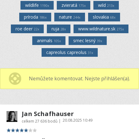
wildlife
zvieratá
wild
1190x
175x
213x
príroda
nature
slovakia
186x
244x
68x
roe deer
ruja
www.wildnature.sk
22x
28x
275x
animals
srnec lesný
105x
39x
capreolus capreolus
31x
Nemůžete komentovat. Nejste přihlášen(a).
Jan Schafhauser
20.08.2025 10:49
|
celkem
27 636 bodů