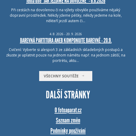
Téma dne "JAK JEZDÍME NA DOVOLENÉ" - 6.8.2026
Při cestách na dovolenou či na výlety obvykle používáme nějaký
dopravní prostředek. Někdy jdeme pěšky, někdy jedeme na kole,
někteří jezdí autem či…
4.
8.
2026 - 20.
9.
2026
BAREVNÁ PARTITURA ANEB KOMPONUJTE BAREVNĚ - 20.9.
Cvičení: Vyberte si alespoň 3 ze základních skladebných postupů a
zkuste je uplatnit pouze na jednom námětu např. na jednom zátiší, na
portrétu, aktu…
VŠECHNY SOUTĚŽE
DALŠÍ STRÁNKY
O fotoaparat.cz
Seznam změn
Podmínky používání