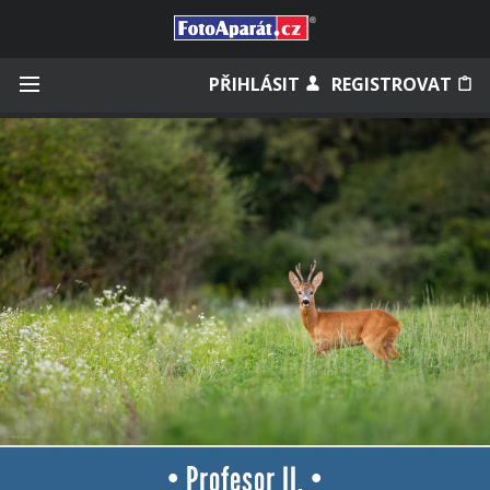
Přihlásit se
PŘIHLÁSIT
REGISTROVAT
Zapamatovat
Zapomněli jste heslo?
Měli jste účet na starém webu?
• Profesor II. •