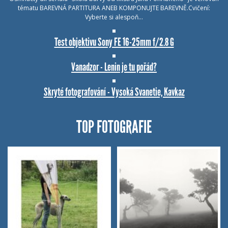
tématu BAREVNÁ PARTITURA ANEB KOMPONUJTE BAREVNĚ.Cvičení:
Vyberte si alespoň…
Test objektivu Sony FE 16-25mm f/2.8 G
Vanadzor - Lenin je tu pořád?
Skryté fotografování - Vysoká Svanetie, Kavkaz
TOP FOTOGRAFIE